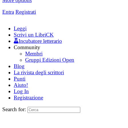
More options
Entra
Registrati
Leggi
Scrivi un LibriCK
Incubatore letterario
Community
Membri
Gruppi Edizioni Open
Blog
La rivista degli scrittori
Punti
Aiuto!
Log In
Registrazione
Search for: