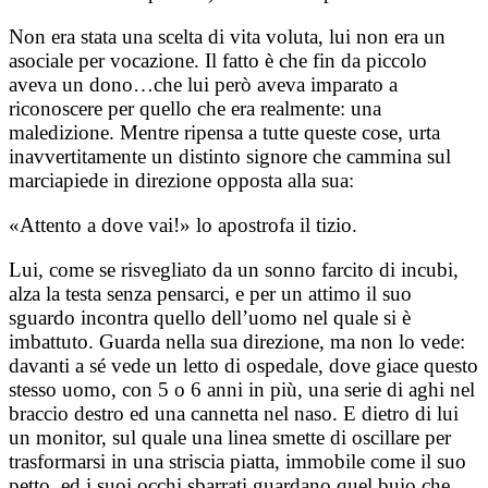
Non era stata una scelta di vita voluta, lui non era un
asociale per vocazione. Il fatto è che fin da piccolo
aveva un dono…che lui però aveva imparato a
riconoscere per quello che era realmente: una
maledizione. Mentre ripensa a tutte queste cose, urta
inavvertitamente un distinto signore che cammina sul
marciapiede in direzione opposta alla sua:
«Attento a dove vai!» lo apostrofa il tizio.
Lui, come se risvegliato da un sonno farcito di incubi,
alza la testa senza pensarci, e per un attimo il suo
sguardo incontra quello dell’uomo nel quale si è
imbattuto. Guarda nella sua direzione, ma non lo vede:
davanti a sé vede un letto di ospedale, dove giace questo
stesso uomo, con 5 o 6 anni in più, una serie di aghi nel
braccio destro ed una cannetta nel naso. E dietro di lui
un monitor, sul quale una linea smette di oscillare per
trasformarsi in una striscia piatta, immobile come il suo
petto, ed i suoi occhi sbarrati guardano quel buio che