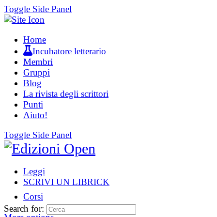
Toggle Side Panel
Home
Incubatore letterario
Membri
Gruppi
Blog
La rivista degli scrittori
Punti
Aiuto!
Toggle Side Panel
Leggi
SCRIVI UN LIBRICK
Corsi
Search for: