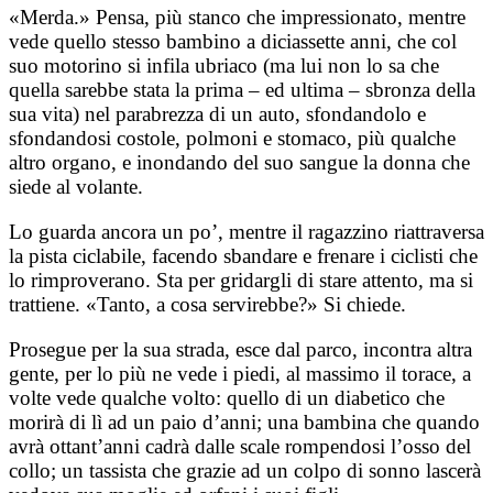
«Merda.» Pensa, più stanco che impressionato, mentre
vede quello stesso bambino a diciassette anni, che col
suo motorino si infila ubriaco (ma lui non lo sa che
quella sarebbe stata la prima – ed ultima – sbronza della
sua vita) nel parabrezza di un auto, sfondandolo e
sfondandosi costole, polmoni e stomaco, più qualche
altro organo, e inondando del suo sangue la donna che
siede al volante.
Lo guarda ancora un po’, mentre il ragazzino riattraversa
la pista ciclabile, facendo sbandare e frenare i ciclisti che
lo rimproverano.
Sta per gridargli di stare attento, ma si
trattiene. «Tanto, a cosa servirebbe?
»
Si chiede.
Prosegue per la sua strada, esce dal parco, incontra altra
gente, per lo più ne vede i piedi, al massimo il torace, a
volte vede qualche volto: quello di un diabetico che
morirà di lì ad un paio d’anni; una bambina che quando
avrà ottant’anni cadrà dalle scale rompendosi l’osso del
collo; un tassista che grazie ad un colpo di sonno lascerà