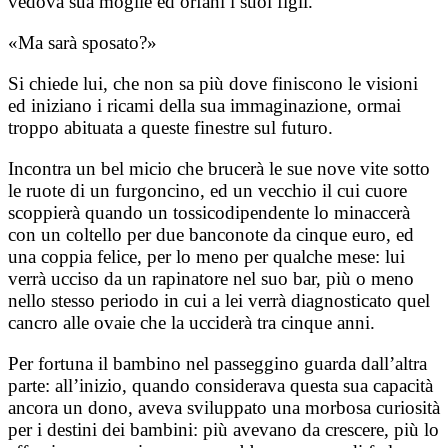
vedova sua moglie ed orfani i suoi figli.
«Ma sarà sposato?
»
Si chiede lui, che non sa più dove finiscono le visioni
ed iniziano i ricami della sua immaginazione, ormai
troppo abituata a queste finestre sul futuro.
Incontra un bel micio che brucerà le sue nove vite sotto
le ruote di un furgoncino, ed un vecchio il cui cuore
scoppierà quando un tossicodipendente lo minaccerà
con un coltello per due banconote da cinque euro, ed
una coppia felice, per lo meno per qualche mese: lui
verrà ucciso da un rapinatore nel suo bar, più o meno
nello stesso periodo in cui a lei verrà diagnosticato quel
cancro alle ovaie che la ucciderà tra cinque anni.
Per fortuna il bambino nel passeggino guarda dall’altra
parte: all’inizio, quando considerava questa sua capacità
ancora un dono, aveva sviluppato una morbosa curiosità
per i destini dei bambini: più avevano da crescere, più lo