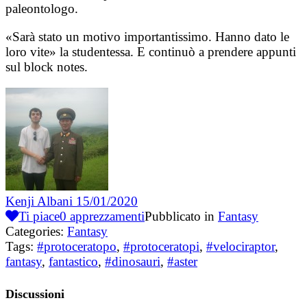
paleontologo.
«Sarà stato un motivo importantissimo. Hanno dato le
loro vite» la studentessa. E continuò a prendere appunti
sul block notes.
Kenji Albani
15/01/2020
Ti piace
0
apprezzamenti
Pubblicato in
Fantasy
Categories:
Fantasy
Tags:
#protoceratopo
,
#protoceratopi
,
#velociraptor
,
fantasy
,
fantastico
,
#dinosauri
,
#aster
Discussioni