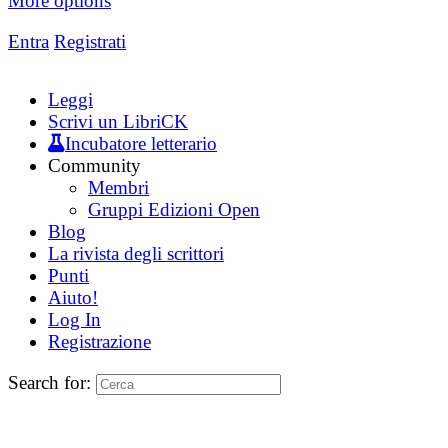
More options
Entra
Registrati
Leggi
Scrivi un LibriCK
Incubatore letterario
Community
Membri
Gruppi Edizioni Open
Blog
La rivista degli scrittori
Punti
Aiuto!
Log In
Registrazione
Search for: