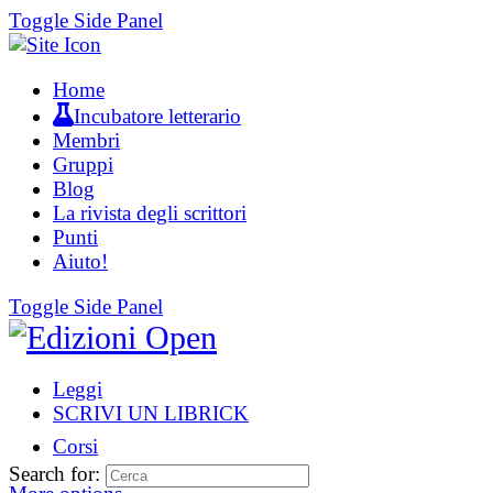
Toggle Side Panel
Home
Incubatore letterario
Membri
Gruppi
Blog
La rivista degli scrittori
Punti
Aiuto!
Toggle Side Panel
Leggi
SCRIVI UN LIBRICK
Corsi
Search for: