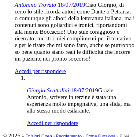
Antonino Trovato
18/07/2019
Ciao Giorgio, di
certo lo stile ricorda autori come Dante o Petrarca,
o comunque gli albori della letteratura italiana, ma i
contenuti sono goliardici e ironici, riportandomi
alla mente Boccaccio! Uno stile coraggioso e
ricercato, meriti i miei complimenti per il tentativo
e per le risate che mi sono fatto, anche se purtroppo
so bene quanto siano reali le difficoltà che incorre
un paziente nei pronto soccorso!
Accedi per rispondere
Giorgio Scattolini
18/07/2019
Grazie
Antonio, scrivere in terzine è stata una
esperienza molto impegnativa, una sfida, ma
allo stesso modo esilarante.
Accedi per rispondere
© 2026 -
Edizioni Open
-
Regolamento
-
Come Funziona
- P.IVA