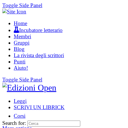
Toggle Side Panel
Home
Incubatore letterario
Membri
Gruppi
Blog
La rivista degli scrittori
Punti
Aiuto!
Toggle Side Panel
Leggi
SCRIVI UN LIBRICK
Corsi
Search for: