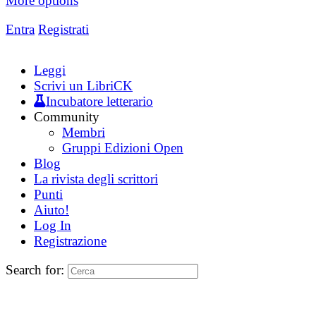
More options
Entra
Registrati
Leggi
Scrivi un LibriCK
Incubatore letterario
Community
Membri
Gruppi Edizioni Open
Blog
La rivista degli scrittori
Punti
Aiuto!
Log In
Registrazione
Search for: