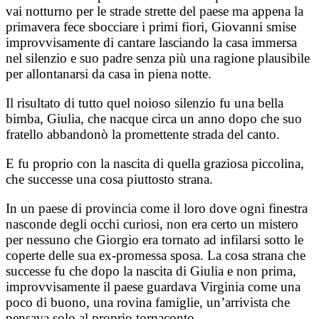
vai notturno per le strade strette del paese ma appena la
primavera fece sbocciare i primi fiori, Giovanni smise
improvvisamente di cantare lasciando la casa immersa
nel silenzio e suo padre senza più una ragione plausibile
per allontanarsi da casa in piena notte.
Il risultato di tutto quel noioso silenzio fu una bella
bimba, Giulia, che nacque circa un anno dopo che suo
fratello abbandonò la promettente strada del canto.
E fu proprio con la nascita di quella graziosa piccolina,
che successe una cosa piuttosto strana.
In un paese di provincia come il loro dove ogni finestra
nasconde degli occhi curiosi, non era certo un mistero
per nessuno che Giorgio era tornato ad infilarsi sotto le
coperte delle sua ex-promessa sposa. La cosa strana che
successe fu che dopo la nascita di Giulia e non prima,
improvvisamente il paese guardava Virginia come una
poco di buono, una rovina famiglie, un’arrivista che
pensava solo al proprio tornaconto.