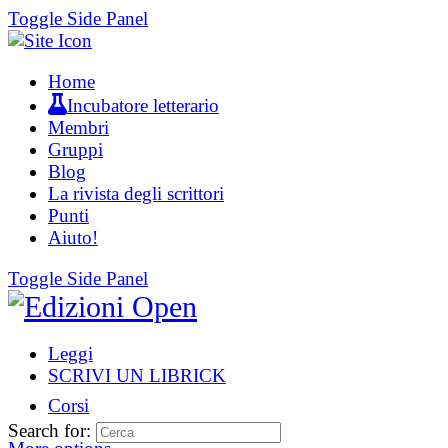
Toggle Side Panel
Home
Incubatore letterario
Membri
Gruppi
Blog
La rivista degli scrittori
Punti
Aiuto!
Toggle Side Panel
Leggi
SCRIVI UN LIBRICK
Corsi
Search for: