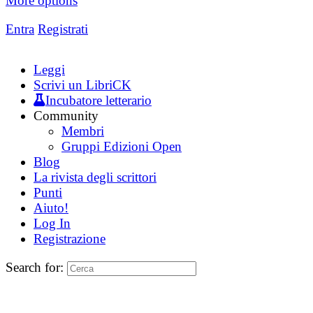
More options
Entra
Registrati
Leggi
Scrivi un LibriCK
Incubatore letterario
Community
Membri
Gruppi Edizioni Open
Blog
La rivista degli scrittori
Punti
Aiuto!
Log In
Registrazione
Search for: