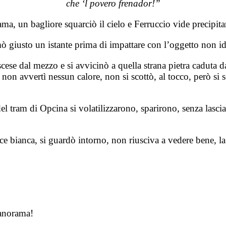
che ‘l povero frenador!”
, un bagliore squarciò il cielo e Ferruccio vide precipita
mò giusto un istante prima di impattare con l’oggetto non id
ese dal mezzo e si avvicinò a quella strana pietra caduta da
 non avvertì nessun calore, non si scottò, al tocco, però si
del tram di Opcina si volatilizzarono, sparirono, senza lasci
ce bianca, si guardò intorno, non riusciva a vedere bene, la 
panorama!