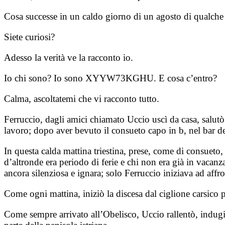
Cosa successe in un caldo giorno di un agosto di qualch
Siete curiosi?
Adesso la verità ve la racconto io.
Io chi sono? Io sono XYYW73KGHU. E cosa c’entro?
Calma, ascoltatemi che vi racconto tutto.
Ferruccio, dagli amici chiamato Uccio uscì da casa, salutò 
lavoro; dopo aver bevuto il consueto capo in b, nel bar del
In questa calda mattina triestina, prese, come di consueto, 
d’altronde era periodo di ferie e chi non era già in vacanza
ancora silenziosa e ignara; solo Ferruccio iniziava ad affr
Come ogni mattina, iniziò la discesa dal ciglione carsico pe
Come sempre arrivato all’Obelisco, Uccio rallentò, indugiò 