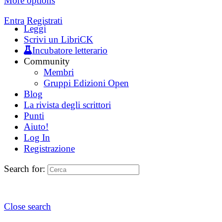
More options
Entra
Registrati
Leggi
Scrivi un LibriCK
Incubatore letterario
Community
Membri
Gruppi Edizioni Open
Blog
La rivista degli scrittori
Punti
Aiuto!
Log In
Registrazione
Search for:
Close search