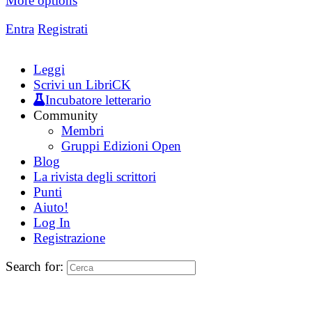
More options
Entra
Registrati
Leggi
Scrivi un LibriCK
Incubatore letterario
Community
Membri
Gruppi Edizioni Open
Blog
La rivista degli scrittori
Punti
Aiuto!
Log In
Registrazione
Search for: