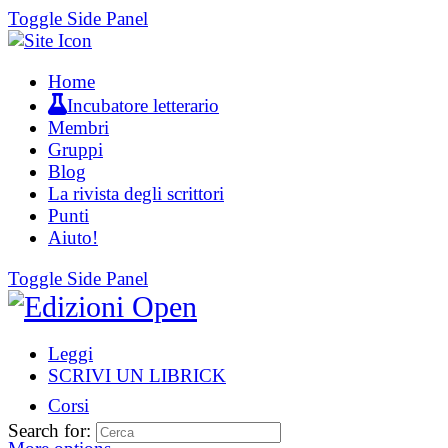
Toggle Side Panel
Home
Incubatore letterario
Membri
Gruppi
Blog
La rivista degli scrittori
Punti
Aiuto!
Toggle Side Panel
Leggi
SCRIVI UN LIBRICK
Corsi
Search for: