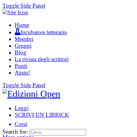
Toggle Side Panel
Home
Incubatore letterario
Membri
Gruppi
Blog
La rivista degli scrittori
Punti
Aiuto!
Toggle Side Panel
Leggi
SCRIVI UN LIBRICK
Corsi
Search for: