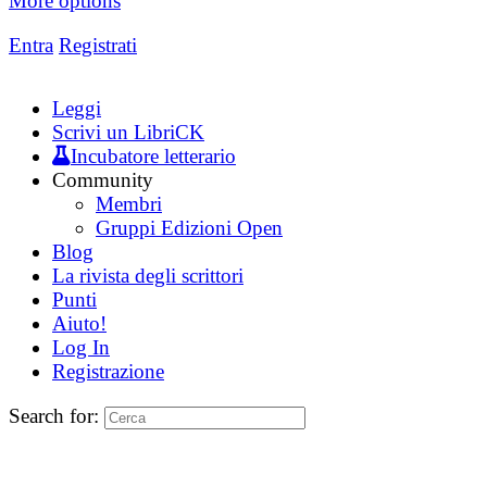
More options
Entra
Registrati
Leggi
Scrivi un LibriCK
Incubatore letterario
Community
Membri
Gruppi Edizioni Open
Blog
La rivista degli scrittori
Punti
Aiuto!
Log In
Registrazione
Search for: