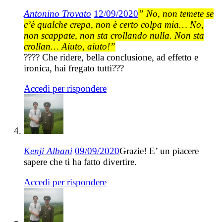
Antonino Trovato
12/09/2020
” No, non temete se
c’è qualche crepa, non è certo colpa mia… No,
non scappate, non sta crollando nulla. Non sta
crollan… Aiuto, aiuto!”
???? Che ridere, bella conclusione, ad effetto e
ironica, hai fregato tutti???
Accedi per rispondere
Kenji Albani
09/09/2020
Grazie! E’ un piacere
sapere che ti ha fatto divertire.
Accedi per rispondere