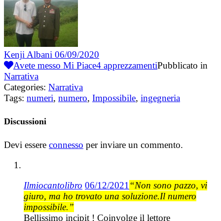
Kenji Albani
06/09/2020
Avete messo Mi Piace
4
apprezzamenti
Pubblicato in
Narrativa
Categories:
Narrativa
Tags:
numeri
,
numero
,
Impossibile
,
ingegneria
Discussioni
Devi essere
connesso
per inviare un commento.
Ilmiocantolibro
06/12/2021
“Non sono pazzo, vi
giuro, ma ho trovato una soluzione.Il numero
impossibile.”
Bellissimo incipit ! Coinvolge il lettore