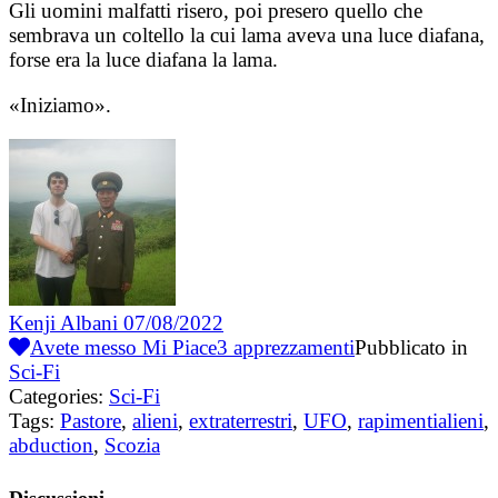
Gli uomini malfatti risero, poi presero quello che
sembrava un coltello la cui lama aveva una luce diafana,
forse era la luce diafana la lama.
«Iniziamo».
Kenji Albani
07/08/2022
Avete messo Mi Piace
3
apprezzamenti
Pubblicato in
Sci-Fi
Categories:
Sci-Fi
Tags:
Pastore
,
alieni
,
extraterrestri
,
UFO
,
rapimentialieni
,
abduction
,
Scozia