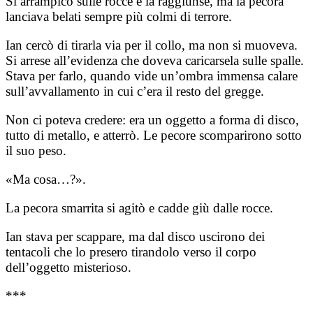
Si arrampicò sulle rocce e la raggiunse, ma la pecora
lanciava belati sempre più colmi di terrore.
Ian cercò di tirarla via per il collo, ma non si muoveva.
Si arrese all’evidenza che doveva caricarsela sulle spalle.
Stava per farlo, quando vide un’ombra immensa calare
sull’avvallamento in cui c’era il resto del gregge.
Non ci poteva credere: era un oggetto a forma di disco,
tutto di metallo, e atterrò. Le pecore scomparirono sotto
il suo peso.
«Ma cosa…?».
La pecora smarrita si agitò e cadde giù dalle rocce.
Ian stava per scappare, ma dal disco uscirono dei
tentacoli che lo presero tirandolo verso il corpo
dell’oggetto misterioso.
***