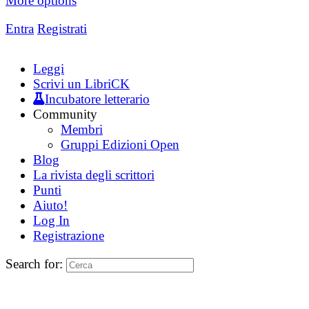
More options
Entra
Registrati
Leggi
Scrivi un LibriCK
Incubatore letterario
Community
Membri
Gruppi Edizioni Open
Blog
La rivista degli scrittori
Punti
Aiuto!
Log In
Registrazione
Search for: