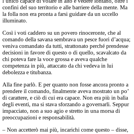
l’unico capace di volare in alto e vedere lontano, oltre i
confini del suo territorio e alle barriere della mente. Ma
la folla non era pronta a farsi guidare da un uccello
illuminato.
Così i voti caddero su un povero rinoceronte, che al
comando della savana sembrava un pesce fuori d’acqua;
veniva comandato da tutti, strattonato perché prendesse
decisioni in favore di questo o di quello, scavalcato da
chi poteva fare la voce grossa e aveva qualche
competenza in più, attaccato da chi vedeva in lui
debolezza e titubanza.
Alla fine parlò. E per quanto non fosse ancora pronto a
prendere il comando, finalmente aveva mostrato un po’
di carattere, e ciò di cui era capace. Non era più in balìa
degli eventi, ma si stava sforzando a governarli. Seppur
impacciato, non a suo agio e stretto in una morsa di
preoccupazioni e responsabilità.
– Non accetterò mai più, incarichi come questo – disse,