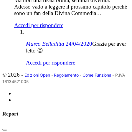
Ma non una risata brutta, semmai divertita.
Adesso vado a leggere il prossimo capitolo perché
sono un fan della Divina Commedia…
Accedi per rispondere
Marco Belladitta
24/04/2020
Grazie per aver
letto 😉
Accedi per rispondere
© 2026 -
Edizioni Open
-
Regolamento
-
Come Funziona
- P.IVA
16134571005
Report