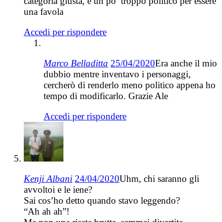
categoria giusta, è un po’ troppo politico per essere
una favola
Accedi per rispondere
Marco Belladitta
25/04/2020
Era anche il mio
dubbio mentre inventavo i personaggi,
cercherò di renderlo meno politico appena ho
tempo di modificarlo. Grazie Ale
Accedi per rispondere
Kenji Albani
24/04/2020
Uhm, chi saranno gli
avvoltoi e le iene?
Sai cos’ho detto quando stavo leggendo?
“Ah ah ah”!