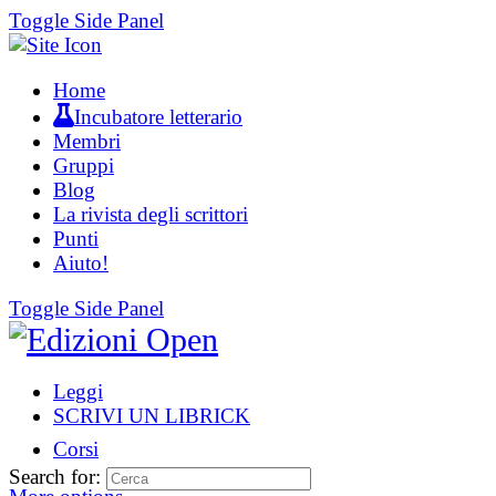
Toggle Side Panel
Home
Incubatore letterario
Membri
Gruppi
Blog
La rivista degli scrittori
Punti
Aiuto!
Toggle Side Panel
Leggi
SCRIVI UN LIBRICK
Corsi
Search for: