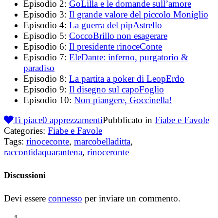
Episodio 2:
GoLilla e le domande sull’amore
Episodio 3:
Il grande valore del piccolo Moniglio
Episodio 4:
La guerra del pipAstrello
Episodio 5:
CoccoBrillo non esagerare
Episodio 6:
Il presidente rinoceConte
Episodio 7:
EleDante: inferno, purgatorio &
paradiso
Episodio 8:
La partita a poker di LeopErdo
Episodio 9:
Il disegno sul capoFoglio
Episodio 10:
Non piangere, Goccinella!
Ti piace
0
apprezzamenti
Pubblicato in
Fiabe e Favole
Categories:
Fiabe e Favole
Tags:
rinoceconte
,
marcobelladitta
,
raccontidaquarantena
,
rinoceronte
Discussioni
Devi essere
connesso
per inviare un commento.