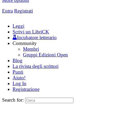
More options
Entra
Registrati
Leggi
Scrivi un LibriCK
Incubatore letterario
Community
Membri
Gruppi Edizioni Open
Blog
La rivista degli scrittori
Punti
Aiuto!
Log In
Registrazione
Search for: