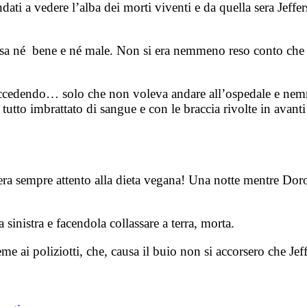
ti a vedere l’alba dei morti viventi e da quella sera Jeffe
resa né bene e né male. Non si era nemmeno reso conto che
uccedendo… solo che non voleva andare all’ospedale e nemm
tutto imbrattato di sangue e con le braccia rivolte in avanti
a sempre attento alla dieta vegana! Una notte mentre Doro
sinistra e facendola collassare a terra, morta.
me ai poliziotti, che, causa il buio non si accorsero che Je