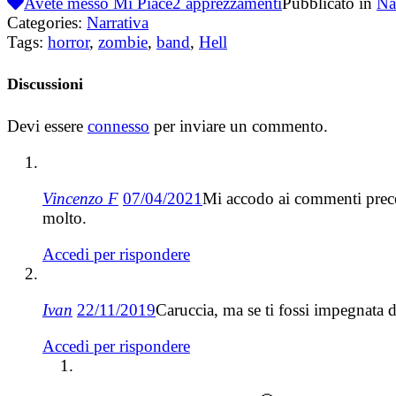
Avete messo Mi Piace
2
apprezzamenti
Pubblicato in
Na
Categories:
Narrativa
Tags:
horror
,
zombie
,
band
,
Hell
Discussioni
Devi essere
connesso
per inviare un commento.
Vincenzo F
07/04/2021
Mi accodo ai commenti preced
molto.
Accedi per rispondere
Ivan
22/11/2019
Caruccia, ma se ti fossi impegnata d
Accedi per rispondere