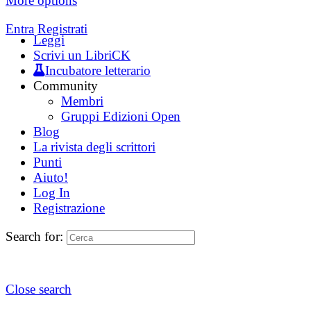
More options
Entra
Registrati
Leggi
Scrivi un LibriCK
Incubatore letterario
Community
Membri
Gruppi Edizioni Open
Blog
La rivista degli scrittori
Punti
Aiuto!
Log In
Registrazione
Search for:
Close search