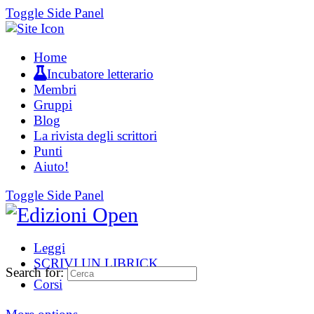
Toggle Side Panel
Home
Incubatore letterario
Membri
Gruppi
Blog
La rivista degli scrittori
Punti
Aiuto!
Toggle Side Panel
Leggi
SCRIVI UN LIBRICK
Search for:
Corsi