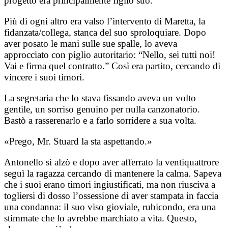
progetto era principalmente figlio suo.
Più di ogni altro era valso l’intervento di Maretta, la
fidanzata/collega, stanca del suo sproloquiare. Dopo
aver posato le mani sulle sue spalle, lo aveva
approcciato con piglio autoritario: “Nello, sei tutti noi!
Vai e firma quel contratto.” Così era partito, cercando di
vincere i suoi timori.
La segretaria che lo stava fissando aveva un volto
gentile, un sorriso genuino per nulla canzonatorio.
Bastò a rasserenarlo e a farlo sorridere a sua volta.
«Prego, Mr. Stuard la sta aspettando.»
Antonello si alzò e dopo aver afferrato la ventiquattrore
seguì la ragazza cercando di mantenere la calma. Sapeva
che i suoi erano timori ingiustificati, ma non riusciva a
togliersi di dosso l’ossessione di aver stampata in faccia
una condanna: il suo viso gioviale, rubicondo, era una
stimmate che lo avrebbe marchiato a vita. Questo,