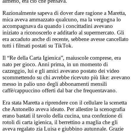
almeno, era ciò che pensava.
Razionalmente sapeva di dover dare ragione a Maretta,
mica aveva ammazzato qualcuno, ma la vergogna lo
accompagnava da quando i concittadini avevano
iniziato a riconoscerlo e additarlo al supermercato. Gli
era accaduto anche di recente, sebbene avesse cancellato
tutti i filmati postati su TikTok.
Il “Re della Carta Igienica”, maiuscole comprese, era
nato per gioco. Anni prima, in un momento di
cazzeggio, lui e gli amici avevano postato dei video
scommettendo su chi avrebbe ricevuto più like: avevano
messo in palio uno degli abbonamenti mensili
caffè/cappuccino offerti dal bar che frequentavano.
Era stata Maretta a riprendere con il cellulare la scenetta
che Antonello aveva ideato. Per allestire la scenografia
erano bastati il tavolo della cucina, una confezione di
rotoli di carta igienica, il berrettino a maglia che gli
aveva regalato zia Luisa e giubbino autunnale. Grazie