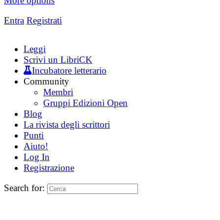
More options
Entra
Registrati
Leggi
Scrivi un LibriCK
Incubatore letterario
Community
Membri
Gruppi Edizioni Open
Blog
La rivista degli scrittori
Punti
Aiuto!
Log In
Registrazione
Search for: