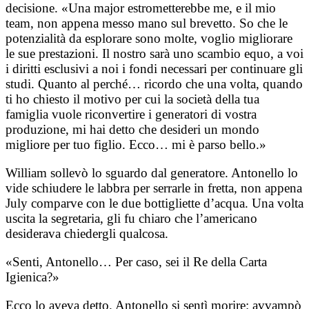
decisione. «Una major estrometterebbe me, e il mio
team, non appena messo mano sul brevetto. So che le
potenzialità da esplorare sono molte, voglio migliorare
le sue prestazioni. Il nostro sarà uno scambio equo, a voi
i diritti esclusivi a noi i fondi necessari per continuare gli
studi. Quanto al perché… ricordo che una volta, quando
ti ho chiesto il motivo per cui la società della tua
famiglia vuole riconvertire i generatori di vostra
produzione, mi hai detto che desideri un mondo
migliore per tuo figlio. Ecco… mi è parso bello.»
William sollevò lo sguardo dal generatore. Antonello lo
vide schiudere le labbra per serrarle in fretta, non appena
July comparve con le due bottigliette d’acqua. Una volta
uscita la segretaria, gli fu chiaro che l’americano
desiderava chiedergli qualcosa.
«Senti, Antonello… Per caso, sei il Re della Carta
Igienica?»
Ecco lo aveva detto. Antonello si sentì morire: avvampò