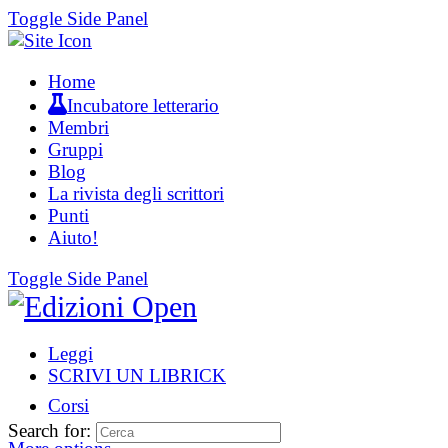
Toggle Side Panel
Home
Incubatore letterario
Membri
Gruppi
Blog
La rivista degli scrittori
Punti
Aiuto!
Toggle Side Panel
Leggi
SCRIVI UN LIBRICK
Corsi
Search for: