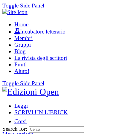
Toggle Side Panel
Home
Incubatore letterario
Membri
Gruppi
Blog
La rivista degli scrittori
Punti
Aiuto!
Toggle Side Panel
Leggi
SCRIVI UN LIBRICK
Corsi
Search for: