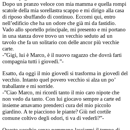
Dopo un pranzo veloce con mia mamma e quella rompi
scatole della mia sorellastra scappo e mi dirigo alla casa
di riposo sbuffando di continuo. Eccomi qui, entro
nell’edificio che ha un odore che già mi da fastidio.
Vado allo sportello principale, mi presento e mi portano
in una stanza dove trovo un vecchio seduto ad un
tavolo che fa un solitario con delle ancor più vecchie
carte.
-”Gigi, lui è Marco, è il nuovo ragazzo che dovrà farti
compagnia tutti i giovedì.”-
Esatto, da oggi il mio giovedì si trasforma in giovedì del
vecchio. Intanto quel povero vecchio si alza un po’
traballante e mi sorride.
-”Ciao Marco, mi ricordi tanto il mio caro nipote che
non vedo da tanto. Con lui giocavo sempre a carte ed
insieme amavamo prenderci cura del mio piccolo
giardino. A te piacciono le piante? Giù nel cortile
comune coltivo degli odori, ti va di vederli?”-
Questo vecchio senza nemmeno lasciarmi il tempo di