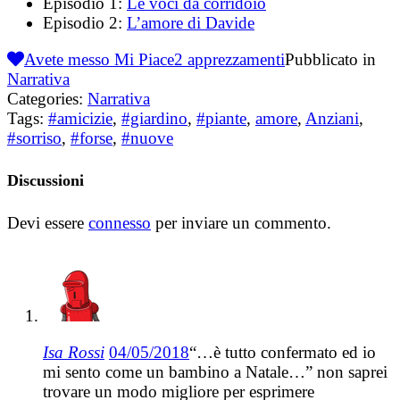
Episodio 1:
Le voci da corridoio
Episodio 2:
L’amore di Davide
Avete messo Mi Piace
2
apprezzamenti
Pubblicato in
Narrativa
Categories:
Narrativa
Tags:
#amicizie
,
#giardino
,
#piante
,
amore
,
Anziani
,
#sorriso
,
#forse
,
#nuove
Discussioni
Devi essere
connesso
per inviare un commento.
Isa Rossi
04/05/2018
“…è tutto confermato ed io
mi sento come un bambino a Natale…” non saprei
trovare un modo migliore per esprimere