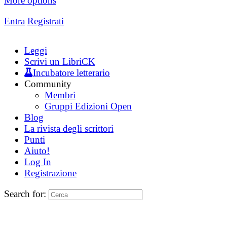
More options
Entra
Registrati
Leggi
Scrivi un LibriCK
Incubatore letterario
Community
Membri
Gruppi Edizioni Open
Blog
La rivista degli scrittori
Punti
Aiuto!
Log In
Registrazione
Search for: