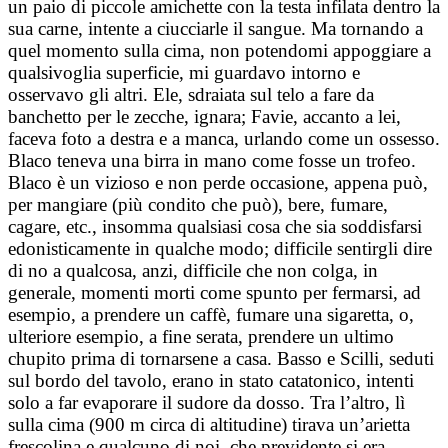
un paio di piccole amichette con la testa infilata dentro la
sua carne, intente a ciucciarle il sangue. Ma tornando a
quel momento sulla cima, non potendomi appoggiare a
qualsivoglia superficie, mi guardavo intorno e
osservavo gli altri. Ele, sdraiata sul telo a fare da
banchetto per le zecche, ignara; Favie, accanto a lei,
faceva foto a destra e a manca, urlando come un ossesso.
Blaco teneva una birra in mano come fosse un trofeo.
Blaco è un vizioso e non perde occasione, appena può,
per mangiare (più condito che può), bere, fumare,
cagare, etc., insomma qualsiasi cosa che sia soddisfarsi
edonisticamente in qualche modo; difficile sentirgli dire
di no a qualcosa, anzi, difficile che non colga, in
generale, momenti morti come spunto per fermarsi, ad
esempio, a prendere un caffè, fumare una sigaretta, o,
ulteriore esempio, a fine serata, prendere un ultimo
chupito prima di tornarsene a casa. Basso e Scilli, seduti
sul bordo del tavolo, erano in stato catatonico, intenti
solo a far evaporare il sudore da dosso. Tra l’altro, lì
sulla cima (900 m circa di altitudine) tirava un’arietta
frescolina e qualcuno di noi, che previdente si era