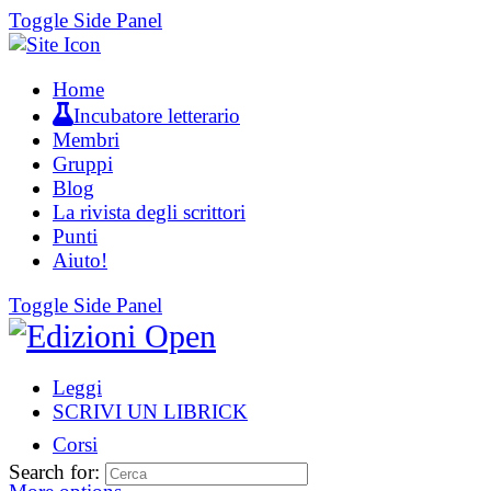
Toggle Side Panel
Home
Incubatore letterario
Membri
Gruppi
Blog
La rivista degli scrittori
Punti
Aiuto!
Toggle Side Panel
Leggi
SCRIVI UN LIBRICK
Corsi
Search for: