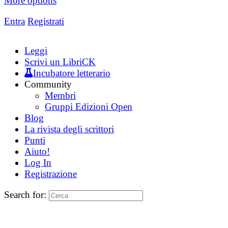
More options
Entra
Registrati
Leggi
Scrivi un LibriCK
Incubatore letterario
Community
Membri
Gruppi Edizioni Open
Blog
La rivista degli scrittori
Punti
Aiuto!
Log In
Registrazione
Search for: