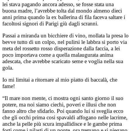
lei stava pagando ancora adesso, se fosse stata una
buona madre, l’avrebbe tolta dal mondo almeno dieci
anni prima quando la ex ballerina di fila faceva saltare i
facoltosi signori di Parigi giù dagli scranni.
Passai a miranda un bicchiere di vino, mollata la presa lo
bevve tutto di un colpo, nel pulirsi le labbra si porto via
meta del rossetto rosso disperazione dalla faccia, a lei
poco importava come a quella malaugurata anima
adescata, che avrebbe scaricato seme e voglia nella sua
gola.
Io mi limitai a ritornare al mio piatto di baccalà, che
fame!
“Il mare non mente, ci mostra ogni santo giorno il suo
potere, ma noi siamo ciechi, poveri e illusi che non
fanno altro che sfidarlo. Poi quando lui si sveglia ecco
che gli occhi prima cosi spavaldi affogano nelle lacrime,
anche la pelle più scura impallidisce e le gambe prima
forti come i pilasti di un ponte, ora tremano e si piegano