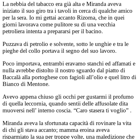
La nebbia del tabacco era già alta e Miranda aveva
iniziato il suo giro tra i tavoli in cerca di qualche amico
per la sera. Io mi gettai accanto Rizoma, che in quei
giorni lavorava come pulitore su di una vecchia
petroliera intenta a prepararsi per il bacino.
Puzzava di petrolio e solvente, sotto le unghie e tra le
pieghe del collo portava il segno del suo lavoro.
Poco importava, entrambi eravamo stanchi ed affamati e
nulla avrebbe distolto il nostro sguardo dal piatto di
Baccalà alla portoghese con fagioli all’olio e quel litro di
Bianco di Mentone.
Avevo appena chiuso gli occhi per gustarmi il profumo
di quella leccornia, quando sentii delle affusolate dita
muoversi nell’ interno coscia. “Caro stasera ti voglio” .
Miranda aveva la sfortunata capacità di rovinare la vita
di chi gli stava accanto; mamma eroina aveva
risparmiato la sua per troppe volte, una maledizione che