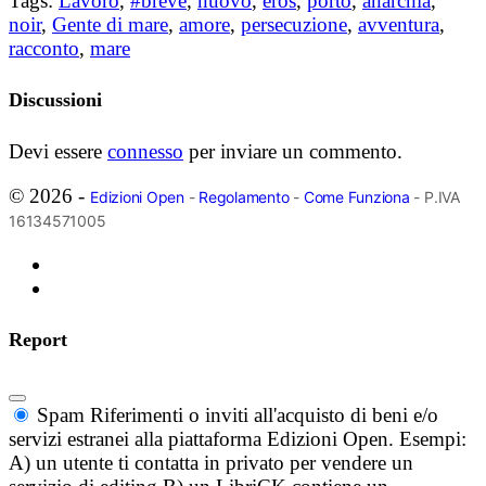
Tags:
Lavoro
,
#breve
,
nuovo
,
eros
,
porto
,
anarchia
,
noir
,
Gente di mare
,
amore
,
persecuzione
,
avventura
,
racconto
,
mare
Discussioni
Devi essere
connesso
per inviare un commento.
© 2026 -
Edizioni Open
-
Regolamento
-
Come Funziona
- P.IVA
16134571005
Report
Spam
Riferimenti o inviti all'acquisto di beni e/o
servizi estranei alla piattaforma Edizioni Open. Esempi:
A) un utente ti contatta in privato per vendere un