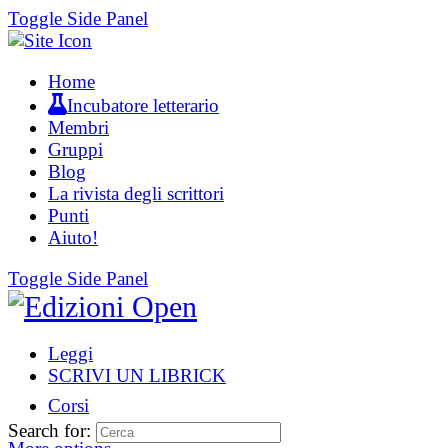
Toggle Side Panel
Home
Incubatore letterario
Membri
Gruppi
Blog
La rivista degli scrittori
Punti
Aiuto!
Toggle Side Panel
Leggi
SCRIVI UN LIBRICK
Corsi
Search for: