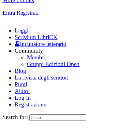
More options
Entra
Registrati
Leggi
Scrivi un LibriCK
Incubatore letterario
Community
Membri
Gruppi Edizioni Open
Blog
La rivista degli scrittori
Punti
Aiuto!
Log In
Registrazione
Search for: