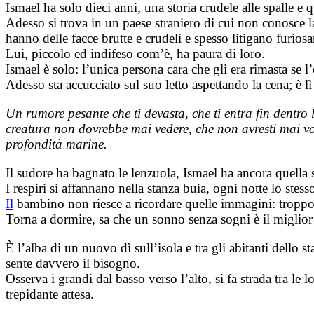
Ismael ha solo dieci anni, una storia crudele alle spalle e 
Adesso si trova in un paese straniero di cui non conosce la
hanno delle facce brutte e crudeli e spesso litigano furiosa
Lui, piccolo ed indifeso com’è, ha paura di loro.
Ismael è solo: l’unica persona cara che gli era rimasta se l’
Adesso sta accucciato sul suo letto aspettando la cena; è lì
Un rumore pesante che ti devasta, che ti entra fin dentro 
creatura non dovrebbe mai vedere, che non avresti mai vol
profondità marine.
Il sudore ha bagnato le lenzuola, Ismael ha ancora quella
I respiri si affannano nella stanza buia, ogni notte lo ste
Il
bambino non riesce a ricordare quelle immagini: troppo
Torna a dormire, sa che un sonno senza sogni è il miglio
È l’alba di un nuovo dì sull’isola e tra gli abitanti dello
sente davvero il bisogno.
Osserva i grandi dal basso verso l’alto, si fa strada tra le 
trepidante attesa.