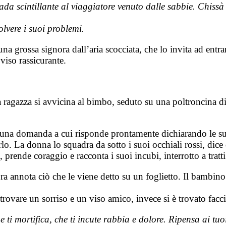
a scintillante al viaggiatore venuto dalle sabbie. Chissà
olvere i suoi problemi.
una grossa signora dall’aria scocciata, che lo invita ad entra
iso rassicurante.
agazza si avvicina al bimbo, seduto su una poltroncina di p
da una domanda a cui risponde prontamente dichiarando le s
arlo. La donna lo squadra da sotto i suoi occhiali rossi, di
 prende coraggio e racconta i suoi incubi, interrotto a tratt
a annota ciò che le viene detto su un foglietto. Il bambino
 trovare un sorriso e un viso amico, invece si è trovato facci
he ti mortifica, che ti incute rabbia e dolore. Ripensa ai t