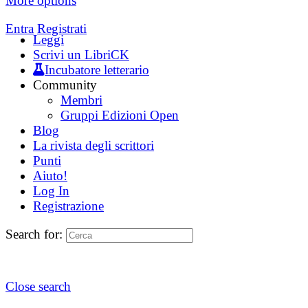
More options
Entra
Registrati
Leggi
Scrivi un LibriCK
Incubatore letterario
Community
Membri
Gruppi Edizioni Open
Blog
La rivista degli scrittori
Punti
Aiuto!
Log In
Registrazione
Search for:
Close search