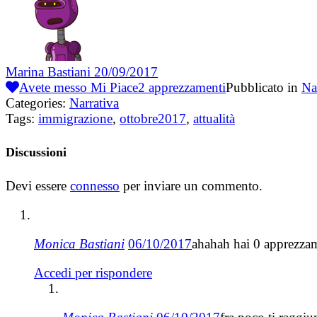
Marina Bastiani
20/09/2017
Avete messo Mi Piace
2
apprezzamenti
Pubblicato in
Na
Categories:
Narrativa
Tags:
immigrazione
,
ottobre2017
,
attualità
Discussioni
Devi essere
connesso
per inviare un commento.
Monica Bastiani
06/10/2017
ahahah hai 0 apprezzam
Accedi per rispondere