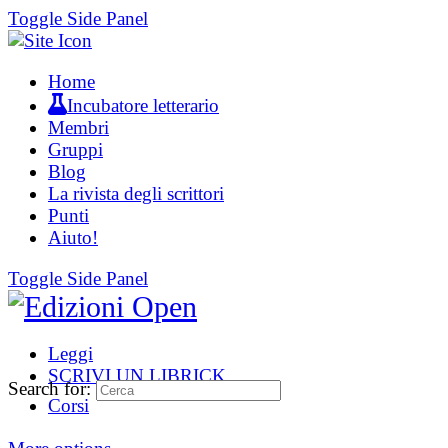
Toggle Side Panel
Home
Incubatore letterario
Membri
Gruppi
Blog
La rivista degli scrittori
Punti
Aiuto!
Toggle Side Panel
Leggi
SCRIVI UN LIBRICK
Search for:
Corsi