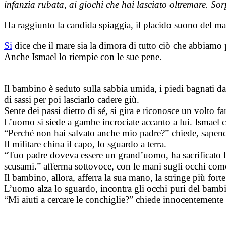
infanzia rubata, ai giochi che hai lasciato oltremare. Sorp
Ha raggiunto la candida spiaggia, il placido suono del mare
Si
dice che il mare sia la dimora di tutto ciò che abbiamo p
Anche Ismael lo riempie con le sue
pene.
Il
bambino è seduto sulla sabbia umida, i piedi bagnati da
di sassi per poi lasciarlo cadere giù.
Sente dei passi dietro di sé, si gira e riconosce un volto fa
L’uomo si siede a gambe incrociate accanto a lui. Ismael c
“Perché non hai salvato anche mio padre?” chiede, sapen
Il
militare china il capo, lo sguardo a terra.
“Tuo padre doveva essere un grand’uomo, ha sacrificato la 
scusami.” afferma sottovoce, con le mani sugli occhi come
Il
bambino, allora, afferra la sua mano, la stringe più forte
L’uomo alza lo sguardo, incontra gli occhi puri del bambin
“Mi aiuti a cercare le conchiglie?” chiede innocentemente