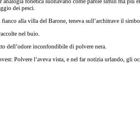
per analogia fonetica suonavano come parole simili ma più el
ggio dei pesci.
i fianco alla villa del Barone, teneva sull’architrave il simb
raccolte nel buio.
tto dell’odore inconfondibile di polvere nera.
st: Polvere l’aveva vista, e nel far notizia urlando, gli occ