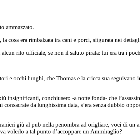
ato ammazzato.
 la cosa era rimbalzata tra cani e porci, sfigurata nei dettagl
 alcun rito ufficiale, se non il saluto pirata: lui era tra i p
gatori e occhi lunghi, che Thomas e la cricca sua seguivano i
 più insignificanti, conchiusero -a notte fonda- che l’assassi
 consacrate da lunghissima data, s’era senza dubbio opposto 
tranieri giù al pub nella penombra ad origliare, voci di un
teva volerlo a tal punto d’accoppare un Ammiraglio?