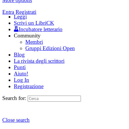
More options
Entra
Registrati
Leggi
Scrivi un LibriCK
Incubatore letterario
Community
Membri
Gruppi Edizioni Open
Blog
La rivista degli scrittori
Punti
Aiuto!
Log In
Registrazione
Search for:
Close search