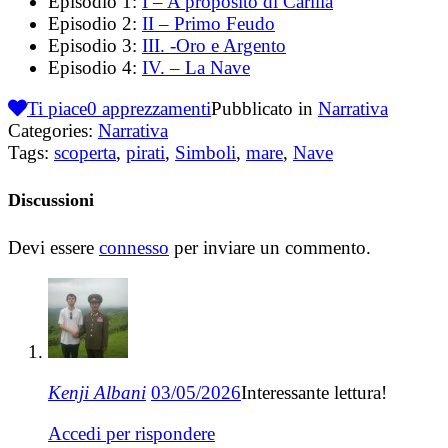
Episodio 1:
I – A proposito di Carìlia
Episodio 2:
II – Primo Feudo
Episodio 3:
III. -Oro e Argento
Episodio 4:
IV. – La Nave
Ti piace
0
apprezzamenti
Pubblicato in
Narrativa
Categories:
Narrativa
Tags:
scoperta
,
pirati
,
Simboli
,
mare
,
Nave
Discussioni
Devi essere
connesso
per inviare un commento.
Kenji Albani
03/05/2026
Interessante lettura!
Accedi per rispondere