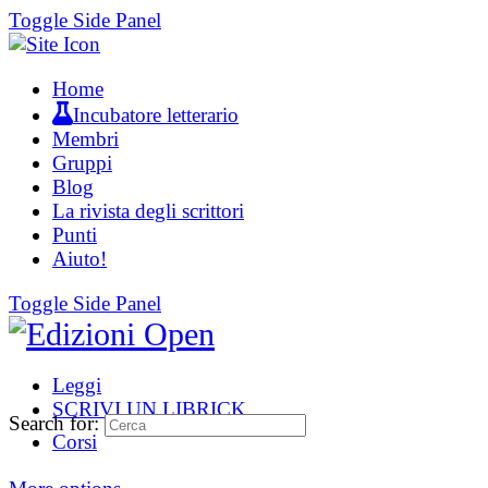
Toggle Side Panel
Home
Incubatore letterario
Membri
Gruppi
Blog
La rivista degli scrittori
Punti
Aiuto!
Toggle Side Panel
Leggi
SCRIVI UN LIBRICK
Search for:
Corsi