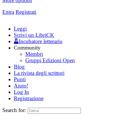
More options
Entra
Registrati
Leggi
Scrivi un LibriCK
Incubatore letterario
Community
Membri
Gruppi Edizioni Open
Blog
La rivista degli scrittori
Punti
Aiuto!
Log In
Registrazione
Search for: