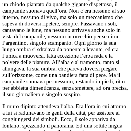
un chiodo piantato da qualche gigante dispettoso, il
campanile suonava quell’ora. Non c’era nessuno al suo
interno, nessuno di vivo, ma solo un meccanismo che
sapeva di doversi ripetere, sempre. Passavano i soli,
cantavano le lune, ma nessuno arrivava anche solo in
vista del campanile, nessuno in orecchio per sentirne
l’argentino, singolo scampanio. Ogni giorno la sua
lunga ombra si sdraiava da ponente a levante, ed era
l’unica a muoversi, fatta eccezione l’erba rada e la
polvere delle pianure. All’alba e al tramonto, tanto si
allungava, la sua ombra, che pareva doversi piegare
sull’orizzonte, come una bandiera fatta di pece. Ma il
campanile suonava per nessuno, restando in piedi, ritto
per abbietta dimenticanza, senza smettere, ad ora precisa,
il suo giornaliero e singolo sospiro.
Il muro dipinto attendeva l’alba. Era l’ora in cui attorno
a lui si radunavano le genti della città, per assistere al
congiungersi dei simboli. Ecco, il sole appariva da
lontano, spezzando il panorama. Ed una sottile lingua