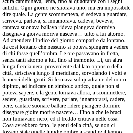
scura camminava, lenta, fino al quadrante con i segni
antichi. Ogni giorno ne sfiorava uno, ma era impossibile
dire quale. La gente scommetteva, si sedeva a guardare,
scriveva, parlava, si innamorava, cadeva, beveva,
cantava suonava ballava rideva piangeva dormiva
disegnava gioiva moriva nasceva… tutto a lui attorno.
Ad attendere l’indice del giorno comparire da lontano,
da così lontano che nessuno si poteva spingere a vedere
di chi fosse quell’ombra. Le ore passavano in fretta,
senza tanti attorno a lui, fino al tramonto. Lì, un altra
lunga freccia nera, proveniente dal lato opposto della
città, strisciava lungo il meridiano, sorvolando i volti e
le merci delle genti. Si fermava sul quadrante del muro
dipinto, ad indicare un simbolo antico, quale non si
poteva sapere, e la gente tornava allora, a scommettere,
sedere, guardare, scrivere, parlare, innamorarsi, cadere,
bere, cantare suonare ballare ridere piangere dormire
disegnare gioire morire nascere… Fino a che le braci
non fumavano nero, ed il freddo entrava nelle ossa.
Cosa avrebbero fatto, le genti della città, se non ci
fossero state quelle lunghe ombre a scandire il tempo…