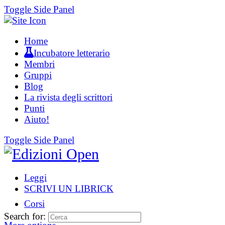
Toggle Side Panel
Home
Incubatore letterario
Membri
Gruppi
Blog
La rivista degli scrittori
Punti
Aiuto!
Toggle Side Panel
Leggi
SCRIVI UN LIBRICK
Corsi
Search for: