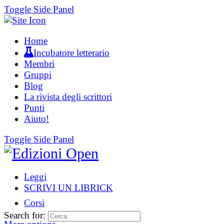
Toggle Side Panel
Home
Incubatore letterario
Membri
Gruppi
Blog
La rivista degli scrittori
Punti
Aiuto!
Toggle Side Panel
Leggi
SCRIVI UN LIBRICK
Corsi
Search for: