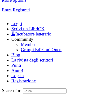
More options
Entra
Registrati
Leggi
Scrivi un LibriCK
Incubatore letterario
Community
Membri
Gruppi Edizioni Open
Blog
La rivista degli scrittori
Punti
Aiuto!
Log In
Registrazione
Search for: