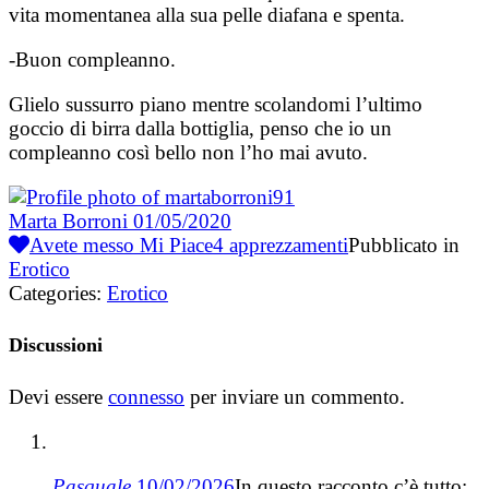
vita momentanea alla sua pelle diafana e spenta.
-Buon compleanno.
Glielo sussurro piano mentre scolandomi l’ultimo
goccio di birra dalla bottiglia, penso che io un
compleanno così bello non l’ho mai avuto.
Marta Borroni
01/05/2020
Avete messo Mi Piace
4
apprezzamenti
Pubblicato in
Erotico
Categories:
Erotico
Discussioni
Devi essere
connesso
per inviare un commento.
Pasquale
10/02/2026
In questo racconto c’è tutto: