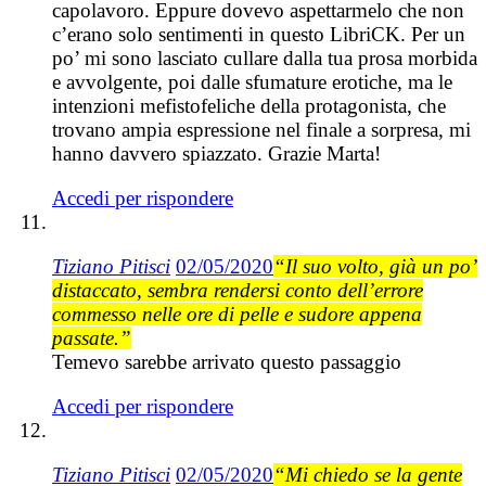
capolavoro. Eppure dovevo aspettarmelo che non
c’erano solo sentimenti in questo LibriCK. Per un
po’ mi sono lasciato cullare dalla tua prosa morbida
e avvolgente, poi dalle sfumature erotiche, ma le
intenzioni mefistofeliche della protagonista, che
trovano ampia espressione nel finale a sorpresa, mi
hanno davvero spiazzato. Grazie Marta!
Accedi per rispondere
Tiziano Pitisci
02/05/2020
“Il suo volto, già un po’
distaccato, sembra rendersi conto dell’errore
commesso nelle ore di pelle e sudore appena
passate.”
Temevo sarebbe arrivato questo passaggio
Accedi per rispondere
Tiziano Pitisci
02/05/2020
“Mi chiedo se la gente