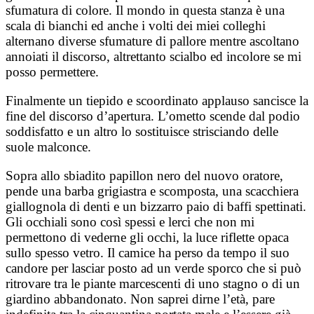
sfumatura di colore. Il mondo in questa stanza è una
scala di bianchi ed anche i volti dei miei colleghi
alternano diverse sfumature di pallore mentre ascoltano
annoiati il discorso, altrettanto scialbo ed incolore se mi
posso permettere.
Finalmente un tiepido e scoordinato applauso sancisce la
fine del discorso d’apertura. L’ometto scende dal podio
soddisfatto e un altro lo sostituisce strisciando delle
suole malconce.
Sopra allo sbiadito papillon nero del nuovo oratore,
pende una barba grigiastra e scomposta, una scacchiera
giallognola di denti e un bizzarro paio di baffi spettinati.
Gli occhiali sono così spessi e lerci che non mi
permettono di vederne gli occhi, la luce riflette opaca
sullo spesso vetro. Il camice ha perso da tempo il suo
candore per lasciar posto ad un verde sporco che si può
ritrovare tra le piante marcescenti di uno stagno o di un
giardino abbandonato. Non saprei dirne l’età, pare