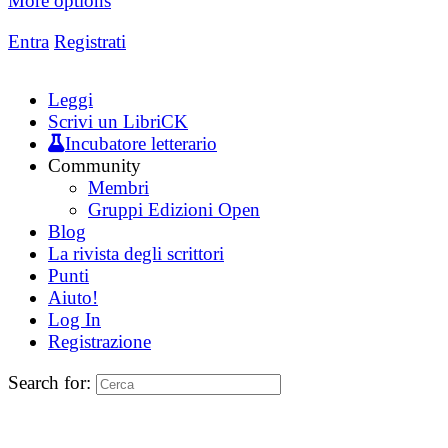
More options
Entra
Registrati
Leggi
Scrivi un LibriCK
Incubatore letterario
Community
Membri
Gruppi Edizioni Open
Blog
La rivista degli scrittori
Punti
Aiuto!
Log In
Registrazione
Search for: