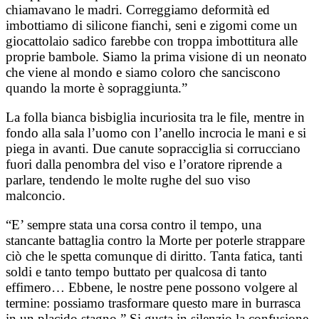
chiamavano le madri. Correggiamo deformità ed
imbottiamo di silicone fianchi, seni e zigomi come un
giocattolaio sadico farebbe con troppa imbottitura alle
proprie bambole. Siamo la prima visione di un neonato
che viene al mondo e siamo coloro che sanciscono
quando la morte è sopraggiunta.”
La folla bianca bisbiglia incuriosita tra le file, mentre in
fondo alla sala l’uomo con l’anello incrocia le mani e si
piega in avanti. Due canute sopracciglia si corrucciano
fuori dalla penombra del viso e l’oratore riprende a
parlare, tendendo le molte rughe del suo viso
malconcio.
“E’ sempre stata una corsa contro il tempo, una
stancante battaglia contro la Morte per poterle strappare
ciò che le spetta comunque di diritto. Tanta fatica, tanti
soldi e tanto tempo buttato per qualcosa di tanto
effimero… Ebbene, le nostre pene possono volgere al
termine: possiamo trasformare questo mare in burrasca
in un placido stagno.” Si gusta in silenzio la confusione