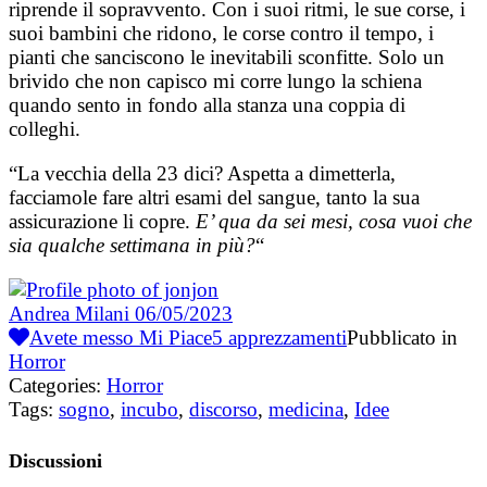
riprende il sopravvento. Con i suoi ritmi, le sue corse, i
suoi bambini che ridono, le corse contro il tempo, i
pianti che sanciscono le inevitabili sconfitte. Solo un
brivido che non capisco mi corre lungo la schiena
quando sento in fondo alla stanza una coppia di
colleghi.
“La vecchia della 23 dici? Aspetta a dimetterla,
facciamole fare altri esami del sangue, tanto la sua
assicurazione li copre.
E’ qua da sei mesi, cosa vuoi che
sia qualche settimana in più?
“
Andrea Milani
06/05/2023
Avete messo Mi Piace
5
apprezzamenti
Pubblicato in
Horror
Categories:
Horror
Tags:
sogno
,
incubo
,
discorso
,
medicina
,
Idee
Discussioni