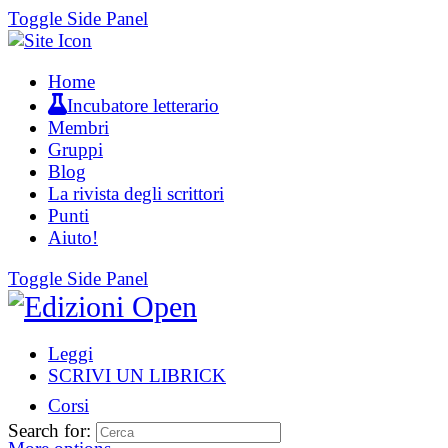
Toggle Side Panel
Home
Incubatore letterario
Membri
Gruppi
Blog
La rivista degli scrittori
Punti
Aiuto!
Toggle Side Panel
Leggi
SCRIVI UN LIBRICK
Corsi
Search for: