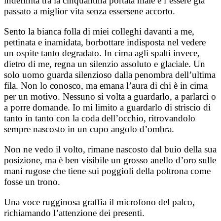
indefinita tra la cinquantina portata male e l’essere già
passato a miglior vita senza essersene accorto.
Sento la bianca folla di miei colleghi davanti a me,
pettinata e inamidata, borbottare indisposta nel vedere
un ospite tanto degradato. In cima agli spalti invece,
dietro di me, regna un silenzio assoluto e glaciale. Un
solo uomo guarda silenzioso dalla penombra dell’ultima
fila. Non lo conosco, ma emana l’aura di chi è in cima
per un motivo. Nessuno si volta a guardarlo, a parlarci o
a porre domande. Io mi limito a guardarlo di striscio di
tanto in tanto con la coda dell’occhio, ritrovandolo
sempre nascosto in un cupo angolo d’ombra.
Non ne vedo il volto, rimane nascosto dal buio della sua
posizione, ma è ben visibile un grosso anello d’oro sulle
mani rugose che tiene sui poggioli della poltrona come
fosse un trono.
Una voce rugginosa graffia il microfono del palco,
richiamando l’attenzione dei presenti.