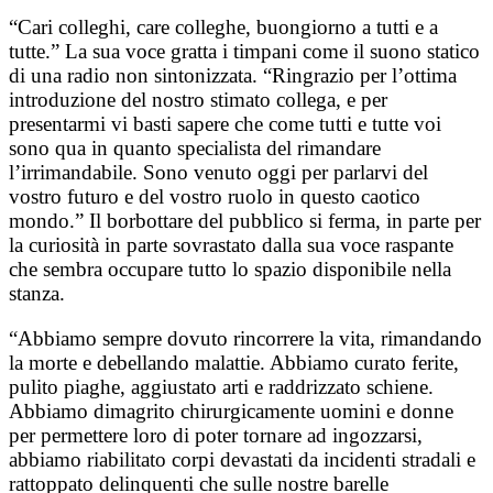
“Cari colleghi, care colleghe, buongiorno a tutti e a
tutte.” La sua voce gratta i timpani come il suono statico
di una radio non sintonizzata. “Ringrazio per l’ottima
introduzione del nostro stimato collega, e per
presentarmi vi basti sapere che come tutti e tutte voi
sono qua in quanto specialista del rimandare
l’irrimandabile. Sono venuto oggi per parlarvi del
vostro futuro e del vostro ruolo in questo caotico
mondo.” Il borbottare del pubblico si ferma, in parte per
la curiosità in parte sovrastato dalla sua voce raspante
che sembra occupare tutto lo spazio disponibile nella
stanza.
“Abbiamo sempre dovuto rincorrere la vita, rimandando
la morte e debellando malattie. Abbiamo curato ferite,
pulito piaghe, aggiustato arti e raddrizzato schiene.
Abbiamo dimagrito chirurgicamente uomini e donne
per permettere loro di poter tornare ad ingozzarsi,
abbiamo riabilitato corpi devastati da incidenti stradali e
rattoppato delinquenti che sulle nostre barelle