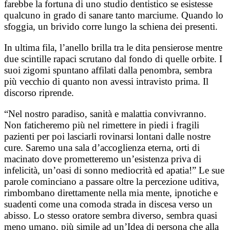
farebbe la fortuna di uno studio dentistico se esistesse
qualcuno in grado di sanare tanto marciume. Quando lo
sfoggia, un brivido corre lungo la schiena dei presenti.
In ultima fila, l’anello brilla tra le dita pensierose mentre
due scintille rapaci scrutano dal fondo di quelle orbite. I
suoi zigomi spuntano affilati dalla penombra, sembra
più vecchio di quanto non avessi intravisto prima. Il
discorso riprende.
“Nel nostro paradiso, sanità e malattia convivranno.
Non faticheremo più nel rimettere in piedi i fragili
pazienti per poi lasciarli rovinarsi lontani dalle nostre
cure. Saremo una sala d’accoglienza eterna, orti di
macinato dove prometteremo un’esistenza priva di
infelicità, un’oasi di sonno mediocrità ed apatia!” Le sue
parole cominciano a passare oltre la percezione uditiva,
rimbombano direttamente nella mia mente, ipnotiche e
suadenti come una comoda strada in discesa verso un
abisso. Lo stesso oratore sembra diverso, sembra quasi
meno umano, più simile ad un’Idea di persona che alla