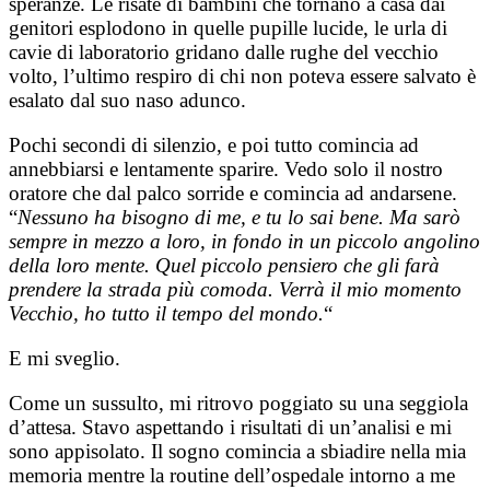
speranze. Le risate di bambini che tornano a casa dai
genitori esplodono in quelle pupille lucide, le urla di
cavie di laboratorio gridano dalle rughe del vecchio
volto, l’ultimo respiro di chi non poteva essere salvato è
esalato dal suo naso adunco.
Pochi secondi di silenzio, e poi tutto comincia ad
annebbiarsi e lentamente sparire. Vedo solo il nostro
oratore che dal palco sorride e comincia ad andarsene.
“
Nessuno ha bisogno di me, e tu lo sai bene. Ma sarò
sempre in mezzo a loro, in fondo in un piccolo angolino
della loro mente. Quel piccolo pensiero che gli farà
prendere la strada più comoda. Verrà il mio momento
Vecchio, ho tutto il tempo del mondo.
“
E mi sveglio.
Come un sussulto, mi ritrovo poggiato su una seggiola
d’attesa. Stavo aspettando i risultati di un’analisi e mi
sono appisolato. Il sogno comincia a sbiadire nella mia
memoria mentre la routine dell’ospedale intorno a me