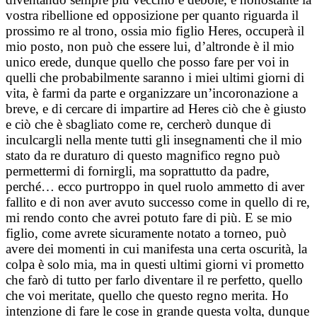
vostra ribellione ed opposizione per quanto riguarda il
prossimo re al trono, ossia mio figlio Heres, occuperà il
mio posto, non può che essere lui, d’altronde è il mio
unico erede, dunque quello che posso fare per voi in
quelli che probabilmente saranno i miei ultimi giorni di
vita, è farmi da parte e organizzare un’incoronazione a
breve, e di cercare di impartire ad Heres ciò che è giusto
e ciò che è sbagliato come re, cercherò dunque di
inculcargli nella mente tutti gli insegnamenti che il mio
stato da re duraturo di questo magnifico regno può
permettermi di fornirgli, ma soprattutto da padre,
perché… ecco purtroppo in quel ruolo ammetto di aver
fallito e di non aver avuto successo come in quello di re,
mi rendo conto che avrei potuto fare di più. E se mio
figlio, come avrete sicuramente notato a torneo, può
avere dei momenti in cui manifesta una certa oscurità, la
colpa è solo mia, ma in questi ultimi giorni vi prometto
che farò di tutto per farlo diventare il re perfetto, quello
che voi meritate, quello che questo regno merita. Ho
intenzione di fare le cose in grande questa volta, dunque