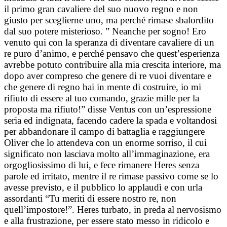
il primo gran cavaliere del suo nuovo regno e non
giusto per sceglierne uno, ma perché rimase sbalordito
dal suo potere misterioso. ” Neanche per sogno! Ero
venuto qui con la speranza di diventare cavaliere di un
re puro d’animo, e perché pensavo che quest’esperienza
avrebbe potuto contribuire alla mia crescita interiore, ma
dopo aver compreso che genere di re vuoi diventare e
che genere di regno hai in mente di costruire, io mi
rifiuto di essere al tuo comando, grazie mille per la
proposta ma rifiuto!” disse Ventus con un’espressione
seria ed indignata, facendo cadere la spada e voltandosi
per abbandonare il campo di battaglia e raggiungere
Oliver che lo attendeva con un enorme sorriso, il cui
significato non lasciava molto all’immaginazione, era
orgogliosissimo di lui, e fece rimanere Heres senza
parole ed irritato, mentre il re rimase passivo come se lo
avesse previsto, e il pubblico lo applaudì e con urla
assordanti “Tu meriti di essere nostro re, non
quell’impostore!”. Heres turbato, in preda al nervosismo
e alla frustrazione, per essere stato messo in ridicolo e