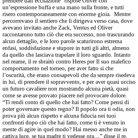
prendere dall’eccitazione” rispose Oliver con
un’espressione buffa e una mano sulla fronte, e tutti
risero contemporaneamente con enorme gioia. Mentre
percorrevano il sentiero che li dirigeva verso casa, dove
avevano invitato anche Zack, Ventus ed Oliver
raccontarono tutto ciò che era successo, non trascurando
alcun dettaglio, e le loro parole scaturirono estrema
enfasi, soddisfazione e stupore in tutti gli altri, almeno
da quello che lasciava trapelare il loro sguardo. Intanto
nel reame, il re sbraitò contro Heres per Il suo malefico
comportamento nel torneo, per aver fatto si che
l’oscurità, che erano consapevoli che da sempre risedeva
in lui, di prendere il sopravvento, e per aver quasi ucciso
un futuro cavaliere non mostrando alcuna pietà, quasi
come se avesse provato piacere nel provocare dolore.
“Ti rendi conto di quello che hai fatto? Come pensi di
poter governare questo regno? Il popolo ora ti odia, non
prova più alcun rispetto e alcuna fiducia nei tuoi
confronti dopo ciò che hai fatto, come ti è venuto in
mente di agire in quel modo? Hai messo anche me in
cattiva luce, se tua madre ti vedesse ora…” disse il re,