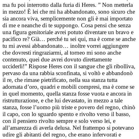
ma fu poi interrotto dalla furia di Heres. ” Non metterla
in mezzo! È lei che mi ha abbandonato, sono sicuro che
sia ancora viva, semplicemente non gli è mai importato
di me e neanche di te suppongo. Cosa pensi che senza
una figura genitoriale avrei potuto diventare un bravo e
pacifico re? Già… perché tu sei qui, ma è come se anche
tu mi avessi abbandonato… inoltre vorrei aggiungere
che dovresti ringraziarmi, al torneo mi sono anche
contenuto, quei due avrei dovuto direttamente
ucciderli!” Rispose Heres con il sangue che gli ribolliva,
pervaso da una rabbia sconfinata, si voltò e abbandonò
il re, che rimase pietrificato, nella sua stanza tutta
adornata d’oro, quadri e mobili compresi, ma è come se
in quel momento, quella stanza fosse vuota e ancora in
ristrutturazione, e che lui devastato, in mezzo a tale
stanza, fosse l’uomo più triste e povero del regno, chinò
il capo, con lo sguardo spento e rivolto verso il basso,
con il pensiero rivolto sempre e solo verso lei, e
all’amarezza di averla delusa. Nel frattempo si potevano
udire gli abitanti del regno, che erano infervorati e