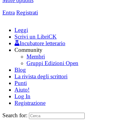
More options
Entra
Registrati
Leggi
Scrivi un LibriCK
Incubatore letterario
Community
Membri
Gruppi Edizioni Open
Blog
La rivista degli scrittori
Punti
Aiuto!
Log In
Registrazione
Search for: