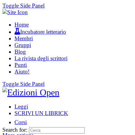
Toggle Side Panel
Home
Incubatore letterario
Membri
Gruppi
Blog
La rivista degli scrittori
Punti
Aiuto!
Toggle Side Panel
Leggi
SCRIVI UN LIBRICK
Corsi
Search for: