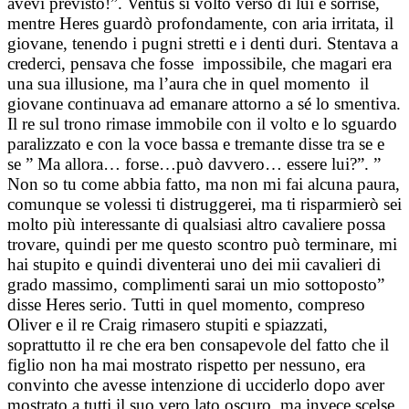
avevi previsto!”. Ventus si voltò verso di lui e sorrise,
mentre Heres guardò profondamente, con aria irritata, il
giovane, tenendo i pugni stretti e i denti duri. Stentava a
crederci, pensava che fosse impossibile, che magari era
una sua illusione, ma l’aura che in quel momento il
giovane continuava ad emanare attorno a sé lo smentiva.
Il re sul trono rimase immobile con il volto e lo sguardo
paralizzato e con la voce bassa e tremante disse tra se e
se ” Ma allora… forse…può davvero… essere lui?”. ”
Non so tu come abbia fatto, ma non mi fai alcuna paura,
comunque se volessi ti distruggerei, ma ti risparmierò sei
molto più interessante di qualsiasi altro cavaliere possa
trovare, quindi per me questo scontro può terminare, mi
hai stupito e quindi diventerai uno dei mii cavalieri di
grado massimo, complimenti sarai un mio sottoposto”
disse Heres serio. Tutti in quel momento, compreso
Oliver e il re Craig rimasero stupiti e spiazzati,
soprattutto il re che era ben consapevole del fatto che il
figlio non ha mai mostrato rispetto per nessuno, era
convinto che avesse intenzione di ucciderlo dopo aver
mostrato a tutti il suo vero lato oscuro, ma invece scelse