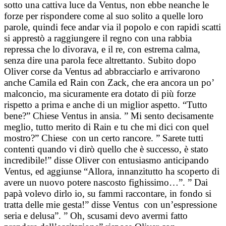
sotto una cattiva luce da Ventus, non ebbe neanche le
forze per rispondere come al suo solito a quelle loro
parole, quindi fece andar via il popolo e con rapidi scatti
si apprestò a raggiungere il regno con una rabbia
repressa che lo divorava, e il re, con estrema calma,
senza dire una parola fece altrettanto. Subito dopo
Oliver corse da Ventus ad abbracciarlo e arrivarono
anche Camila ed Rain con Zack, che era ancora un po’
malconcio, ma sicuramente era dotato di più forze
rispetto a prima e anche di un miglior aspetto. “Tutto
bene?” Chiese Ventus in ansia. ” Mi sento decisamente
meglio, tutto merito di Rain e tu che mi dici con quel
mostro?” Chiese con un certo rancore. ” Sarete tutti
contenti quando vi dirò quello che è successo, è stato
incredibile!” disse Oliver con entusiasmo anticipando
Ventus, ed aggiunse “Allora, innanzitutto ha scoperto di
avere un nuovo potere nascosto fighissimo…”. ” Dai
papà volevo dirlo io, su fammi raccontare, in fondo si
tratta delle mie gesta!” disse Ventus con un’espressione
seria e delusa”. ” Oh, scusami devo avermi fatto