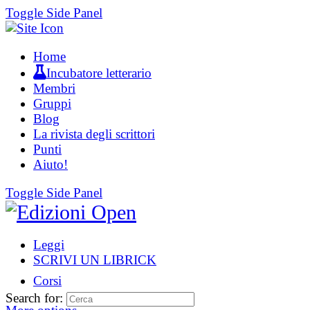
Toggle Side Panel
Home
Incubatore letterario
Membri
Gruppi
Blog
La rivista degli scrittori
Punti
Aiuto!
Toggle Side Panel
Leggi
SCRIVI UN LIBRICK
Corsi
Search for: