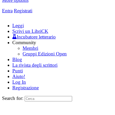
More options
Entra
Registrati
Leggi
Scrivi un LibriCK
Incubatore letterario
Community
Membri
Gruppi Edizioni Open
Blog
La rivista degli scrittori
Punti
Aiuto!
Log In
Registrazione
Search for: