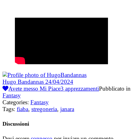
Hugo Bandannas
24/04/2024
Avete messo Mi Piace
3
apprezzamenti
Pubblicato in
Fantasy
Categories:
Fantasy
Tags:
fiaba
,
stregoneria
,
janara
Discussioni
Devi essere
connesso
per inviare un commento.