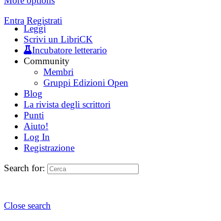
More options
Entra
Registrati
Leggi
Scrivi un LibriCK
Incubatore letterario
Community
Membri
Gruppi Edizioni Open
Blog
La rivista degli scrittori
Punti
Aiuto!
Log In
Registrazione
Search for:
Close search