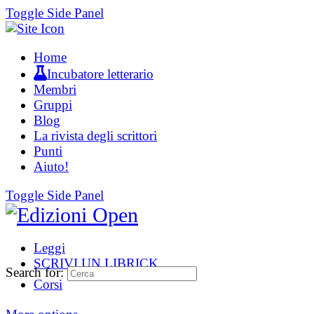
Toggle Side Panel
Home
Incubatore letterario
Membri
Gruppi
Blog
La rivista degli scrittori
Punti
Aiuto!
Toggle Side Panel
Leggi
SCRIVI UN LIBRICK
Search for:
Corsi