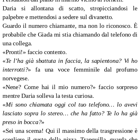
Daria si allontana di scatto, stropicciandosi le
palpebre e mettendosi a sedere sul divanetto.
Guardo il numero chiamante, ma non lo riconosco. È
probabile che Giada mi stia chiamando dal telefono di
una collega.
«Pronti!» faccio contento.
«
Te l’ha già sbattuta in faccia, la sapientona? Vi ho
interrotti?
» fa una voce femminile dal profumo
norvegese.
«Nene? Come hai il mio numero?» faccio sorpreso
mentre Daria solleva la testa curiosa.
«
Mi sono chiamata oggi col tuo telefono… lo avevi
lasciato sopra lo stereo… che ha fatto? Te lo ha già
preso in bocca?
»
«Sei una scema! Qui il massimo della trasgressione è
scegliere il gusto della pizza. Tranquilla, guarda che