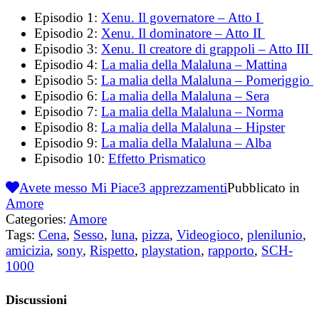
Episodio 1:
Xenu. Il governatore – Atto I
Episodio 2:
Xenu. Il dominatore – Atto II
Episodio 3:
Xenu. Il creatore di grappoli – Atto III
Episodio 4:
La malia della Malaluna – Mattina
Episodio 5:
La malia della Malaluna – Pomeriggio
Episodio 6:
La malia della Malaluna – Sera
Episodio 7:
La malia della Malaluna – Norma
Episodio 8:
La malia della Malaluna – Hipster
Episodio 9:
La malia della Malaluna – Alba
Episodio 10:
Effetto Prismatico
Avete messo Mi Piace
3
apprezzamenti
Pubblicato in
Amore
Categories:
Amore
Tags:
Cena
,
Sesso
,
luna
,
pizza
,
Videogioco
,
plenilunio
,
amicizia
,
sony
,
Rispetto
,
playstation
,
rapporto
,
SCH-
1000
Discussioni