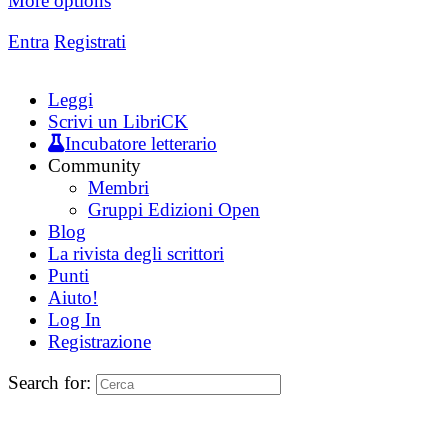
More options
Entra
Registrati
Leggi
Scrivi un LibriCK
Incubatore letterario
Community
Membri
Gruppi Edizioni Open
Blog
La rivista degli scrittori
Punti
Aiuto!
Log In
Registrazione
Search for: