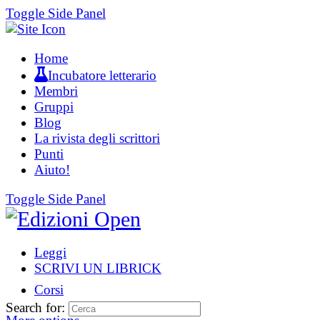
Toggle Side Panel
Home
Incubatore letterario
Membri
Gruppi
Blog
La rivista degli scrittori
Punti
Aiuto!
Toggle Side Panel
Leggi
SCRIVI UN LIBRICK
Corsi
Search for: