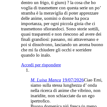
dentro un frigo, ti giuro) ? la cosa che ho
voglia di trasmettere con questa serie un po’
stramba è la meraviglia di poter apprezzare
delle anime, uomini o donne ha poca
importanza, per ogni piccola gioia che ci
trasmettono sfiorandoci. Sono storie sottili,
quasi trasparenti e non riescono ad avere dei
finali grandiosi: passano, mi attraversano e
poi si dissolvono, lasciando un aroma buono
che mi fa chiudere gli occhi e sorridere
quando lo inalo.
Accedi per rispondere
M. Luisa Manca
19/07/2026
Ciao Emi,
siamo sulla stessa lunghezza d’ onda
nella ricerca di anime che vibrino, non
inaridite, non schiacciate da un ego
ipertrofico.
Buona domenica piú fresca (o meno