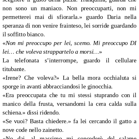
non sono un maniaco. Non preoccuparti, non mi
permetterei mai di sfiorarla.» guardo Daria nella
speranza di non venire frainteso, lei sorride guardando
il soffitto bianco.
«
Non mi preoccupo per lei, scemo. Mi preoccupo DI
lei… che voleva strappartelo a morsi…
»
La telefonata s’interrompe, guardo il cellulare
titubante.
«Irene? Che voleva?» La bella mora occhialuta si
sporge in avanti abbracciandosi le ginocchia.
«Era preoccupata che tu mi stessi stuprando con il
manico della frusta, versandomi la cera calda sulla
schiena.» dissi ridendo.
«Se vuoi? Basta chiedere.» fa lei cercando il gatto a
nove code nello zainetto.
«No dai, al massimo mi concederò del salame