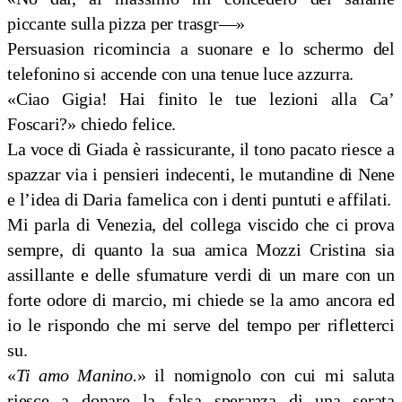
piccante sulla pizza per trasgr—»
Persuasion ricomincia a suonare e lo schermo del
telefonino si accende con una tenue luce azzurra.
«Ciao Gigia! Hai finito le tue lezioni alla Ca’
Foscari?» chiedo felice.
La voce di Giada è rassicurante, il tono pacato riesce a
spazzar via i pensieri indecenti, le mutandine di Nene
e l’idea di Daria famelica con i denti puntuti e affilati.
Mi parla di Venezia, del collega viscido che ci prova
sempre, di quanto la sua amica Mozzi Cristina sia
assillante e delle sfumature verdi di un mare con un
forte odore di marcio, mi chiede se la amo ancora ed
io le rispondo che mi serve del tempo per rifletterci
su.
«
Ti amo Manino.
» il nomignolo con cui mi saluta
riesce a donare la falsa speranza di una serata