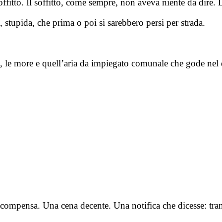
offitto. Il soffitto, come sempre, non aveva niente da dire.
a, stupida, che prima o poi si sarebbero persi per strada.
essi, le more e quell’aria da impiegato comunale che gode ne
icompensa. Una cena decente. Una notifica che dicesse: tran