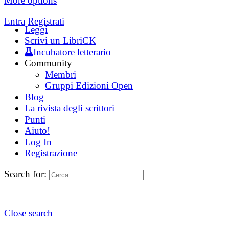
More options
Entra
Registrati
Leggi
Scrivi un LibriCK
Incubatore letterario
Community
Membri
Gruppi Edizioni Open
Blog
La rivista degli scrittori
Punti
Aiuto!
Log In
Registrazione
Search for:
Close search