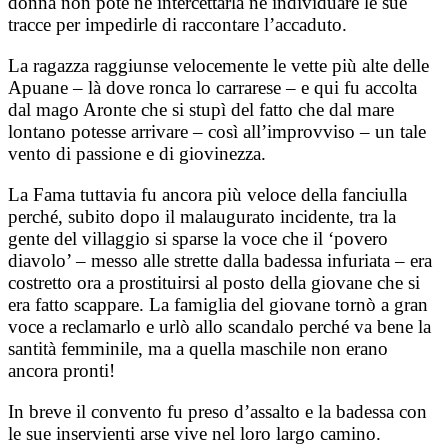
donna non poté né intercettarla né individuare le sue
tracce per impedirle di raccontare l’accaduto.
La ragazza raggiunse velocemente le vette più alte delle
Apuane – là dove ronca lo carrarese – e qui fu accolta
dal mago Aronte che si stupì del fatto che dal mare
lontano potesse arrivare – così all’improvviso – un tale
vento di passione e di giovinezza.
La Fama tuttavia fu ancora più veloce della fanciulla
perché, subito dopo il malaugurato incidente, tra la
gente del villaggio si sparse la voce che il ‘povero
diavolo’ – messo alle strette dalla badessa infuriata – era
costretto ora a prostituirsi al posto della giovane che si
era fatto scappare. La famiglia del giovane tornò a gran
voce a reclamarlo e urlò allo scandalo perché va bene la
santità femminile, ma a quella maschile non erano
ancora pronti!
In breve il convento fu preso d’assalto e la badessa con
le sue inservienti arse vive nel loro largo camino.