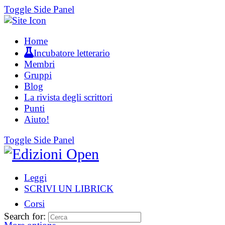
Toggle Side Panel
Home
Incubatore letterario
Membri
Gruppi
Blog
La rivista degli scrittori
Punti
Aiuto!
Toggle Side Panel
Leggi
SCRIVI UN LIBRICK
Corsi
Search for: