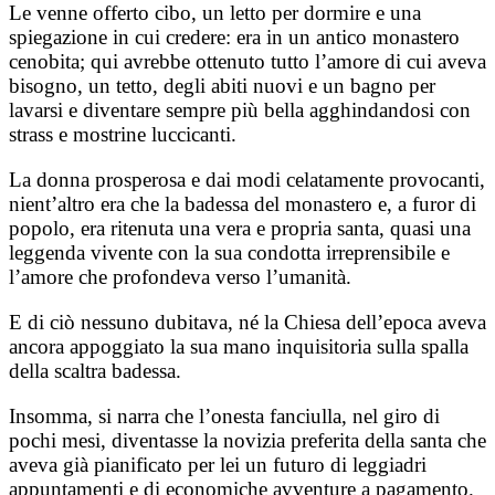
Le venne offerto cibo, un letto per dormire e una
spiegazione in cui credere: era in un antico monastero
cenobita; qui avrebbe ottenuto tutto l’amore di cui aveva
bisogno, un tetto, degli abiti nuovi e un bagno per
lavarsi e diventare sempre più bella agghindandosi con
strass e mostrine luccicanti.
La donna prosperosa e dai modi celatamente provocanti,
nient’altro era che la badessa del monastero e, a furor di
popolo, era ritenuta una vera e propria santa, quasi una
leggenda vivente con la sua condotta irreprensibile e
l’amore che profondeva verso l’umanità.
E di ciò nessuno dubitava, né la Chiesa dell’epoca aveva
ancora appoggiato la sua mano inquisitoria sulla spalla
della scaltra badessa.
Insomma, si narra che l’onesta fanciulla, nel giro di
pochi mesi, diventasse la novizia preferita della santa che
aveva già pianificato per lei un futuro di leggiadri
appuntamenti e di economiche avventure a pagamento.