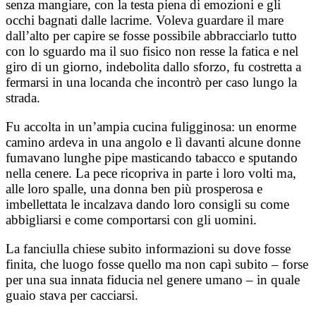
senza mangiare, con la testa piena di emozioni e gli
occhi bagnati dalle lacrime. Voleva guardare il mare
dall’alto per capire se fosse possibile abbracciarlo tutto
con lo sguardo ma il suo fisico non resse la fatica e nel
giro di un giorno, indebolita dallo sforzo, fu costretta a
fermarsi in una locanda che incontrò per caso lungo la
strada.
Fu accolta in un’ampia cucina fuligginosa: un enorme
camino ardeva in una angolo e lì davanti alcune donne
fumavano lunghe pipe masticando tabacco e sputando
nella cenere. La pece ricopriva in parte i loro volti ma,
alle loro spalle, una donna ben più prosperosa e
imbellettata le incalzava dando loro consigli su come
abbigliarsi e come comportarsi con gli uomini.
La fanciulla chiese subito informazioni su dove fosse
finita, che luogo fosse quello ma non capì subito – forse
per una sua innata fiducia nel genere umano – in quale
guaio stava per cacciarsi.