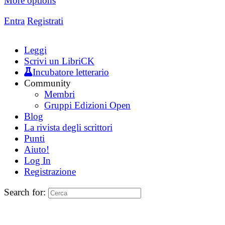
More options
Entra
Registrati
Leggi
Scrivi un LibriCK
Incubatore letterario
Community
Membri
Gruppi Edizioni Open
Blog
La rivista degli scrittori
Punti
Aiuto!
Log In
Registrazione
Search for: