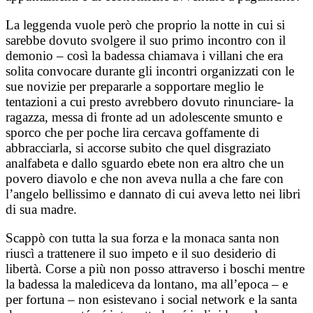
La leggenda vuole però che proprio la notte in cui si
sarebbe dovuto svolgere il suo primo incontro con il
demonio – così la badessa chiamava i villani che era
solita convocare durante gli incontri organizzati con le
sue novizie per prepararle a sopportare meglio le
tentazioni a cui presto avrebbero dovuto rinunciare- la
ragazza, messa di fronte ad un adolescente smunto e
sporco che per poche lira cercava goffamente di
abbracciarla, si accorse subito che quel disgraziato
analfabeta e dallo sguardo ebete non era altro che un
povero diavolo e che non aveva nulla a che fare con
l’angelo bellissimo e dannato di cui aveva letto nei libri
di sua madre.
Scappò con tutta la sua forza e la monaca santa non
riuscì a trattenere il suo impeto e il suo desiderio di
libertà. Corse a più non posso attraverso i boschi mentre
la badessa la malediceva da lontano, ma all’epoca – e
per fortuna – non esistevano i social network e la santa