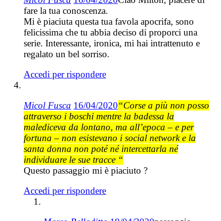
fare la tua conoscenza.
Mi è piaciuta questa tua favola apocrifa, sono
felicissima che tu abbia deciso di proporci una
serie. Interessante, ironica, mi hai intrattenuto e
regalato un bel sorriso.
Accedi per rispondere
Micol Fusca
16/04/2020
“Corse a più non posso
attraverso i boschi mentre la badessa la
malediceva da lontano, ma all’epoca – e per
fortuna – non esistevano i social network e la
santa donna non poté né intercettarla né
individuare le sue tracce “
Questo passaggio mi è piaciuto ?
Accedi per rispondere