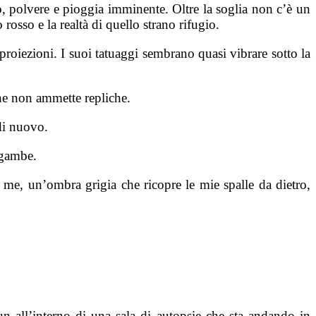
o, polvere e pioggia imminente. Oltre la soglia non c’è un
rosso e la realtà di quello strano rifugio.
proiezioni. I suoi tatuaggi sembrano quasi vibrare sotto la
he non ammette repliche.
di nuovo.
 gambe.
, un’ombra grigia che ricopre le mie spalle da dietro,
un all’interno di una sala di autopsie che sta andando in