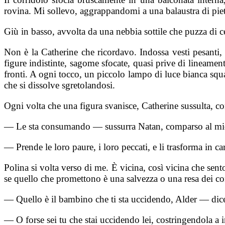
rovina. Mi sollevo, aggrappandomi a una balaustra di piet
Giù in basso, avvolta da una nebbia sottile che puzza di ce
Non è la Catherine che ricordavo. Indossa vesti pesanti, 
figure indistinte, sagome sfocate, quasi prive di lineamen
fronti. A ogni tocco, un piccolo lampo di luce bianca squa
che si dissolve sgretolandosi.
Ogni volta che una figura svanisce, Catherine sussulta, c
— Le sta consumando — sussurra Natan, comparso al mio fia
— Prende le loro paure, i loro peccati, e li trasforma in c
Polina si volta verso di me. È vicina, così vicina che sento
se quello che promettono è una salvezza o una resa dei co
— Quello è il bambino che ti sta uccidendo, Alder — dice,
— O forse sei tu che stai uccidendo lei, costringendola a i