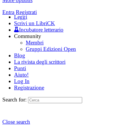
More options
Entra
Registrati
Leggi
Scrivi un LibriCK
Incubatore letterario
Community
Membri
Gruppi Edizioni Open
Blog
La rivista degli scrittori
Punti
Aiuto!
Log In
Registrazione
Search for:
Close search