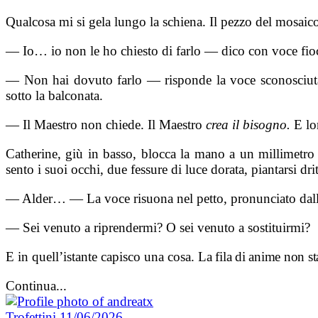
Qualcosa mi si gela lungo la schiena. Il pezzo del mosaico 
— Io… io non le ho chiesto di farlo — dico con voce fio
— Non hai dovuto farlo — risponde la voce sconosciuta,
sotto la balconata.
— Il Maestro non chiede. Il Maestro
crea il bisogno.
E lo
Catherine, giù in basso, blocca la mano a un millimetro d
sento i suoi occhi, due fessure di luce dorata, piantarsi dri
— Alder… — La voce risuona nel petto, pronunciato dalle
— Sei venuto a riprendermi? O sei venuto a sostituirmi?
E in quell’istante capisco una cosa.
La fila di anime non s
Continua...
Trofettini
11/06/2026