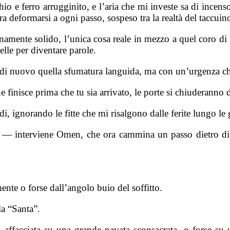
io e ferro arrugginito, e l’aria che mi investe sa di incens
 deformarsi a ogni passo, sospeso tra la realtà del taccuino 
namente solido, l’unica cosa reale in mezzo a quel coro di 
pelle per diventare parole.
 di nuovo quella sfumatura languida, ma con un’urgenza c
 finisce prima che tu sia arrivato, le porte si chiuderanno 
, ignorando le fitte che mi risalgono dalle ferite lungo le
 interviene Omen, che ora cammina un passo dietro di me
te o forse dall’angolo buio del soffitto.
a “Santa”.
, affacciata su una grande navata sconsacrata, o forse su 