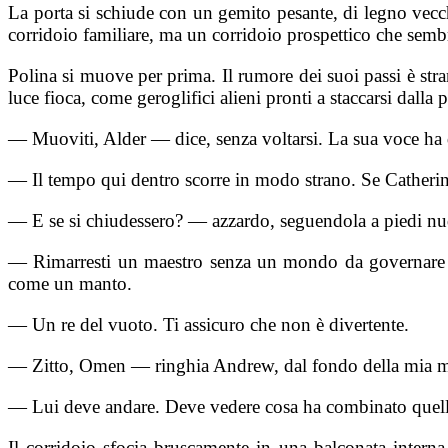
La porta si schiude con un gemito pesante, di legno vecch
corridoio familiare, ma un corridoio prospettico che sembra
Polina si muove per prima. Il rumore dei suoi passi è stra
luce fioca, come geroglifici alieni pronti a staccarsi dalla 
— Muoviti, Alder — dice, senza voltarsi. La sua voce ha
— Il tempo qui dentro scorre in modo strano. Se Catherine
— E se si chiudessero? — azzardo, seguendola a piedi nudi
— Rimarresti un maestro senza un mondo da governare —
come un manto.
— Un re del vuoto. Ti assicuro che non è divertente.
— Zitto, Omen — ringhia Andrew, dal fondo della mia men
— Lui deve andare. Deve vedere cosa ha combinato quell
Il corridoio sfocia bruscamente in una balconata interna