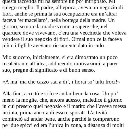
questa faccenda mi ha sempre un po’ intrippato. Mi
spiego meglio. Il padre, all’epoca, aveva un negozio di
fiori, anche se prima la sua occupazione era un’altra:
faceva ‘er macellaro’, nella bottega della madre. Un
giorno, sempre la madre venne a sapere che, nel
quartiere dove vivevano, c’era una vecchietta che voleva
vendere il suo negozio di fiori. Ormai non ce la faceva
più e i figli le avevano riccamente dato in culo.
Mio suocero, inizialmente, si era dimostrato un poco
recalcitrante all’idea, adducendo motivazioni, a parer
suo, pregne di significato e di buon senso.
«A ma’ ma che cazzo stai a di’, i fiorai so’ tutti froci!»
Alla fine, accettò e si fece andar bene la cosa. Un po’
meno la moglie, che, ancora adesso, maledice il giorno
in cui presero quel negozio e il marito che l’aveva messa
incinta, prima ancora di essere sposati. L’attività
cominciò ad andar bene, anche perché la comprarono
per due spicci ed era l’unica in zona, a distanza di molti