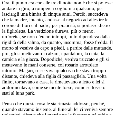
Ora, il punto era che alle tre di notte non è che si potesse
andare in giro, a rompere i coglioni a qualcuno, per
lasciargli una bimba di cinque anni. Perciò, succedeva
che la madre, intanto, andasse al negozio ad allestire le
corone di fiori e il padre, per praticità, si portasse dietro
la figlioletta. La vestizione durava, più o meno,
un’oretta, se non c’erano intoppi, tutto dipendeva dalla
rigidità della salma, da quanto, insomma, fosse fredda. Il
morto si vestiva da capo a piedi, a partire dalle mutande,
poi, gli si mettevano i calzini, i pantaloni, la cinta, la
camicia e la giacca. Dopodiché, veniva truccato e gli si
mettevano le mani conserte, col rosario arrotolato
intorno. Magari, se serviva qualcosa che stava troppo
distante, chiedeva alla figlia di passargliela. Una volta
finito, tornavano a casa, la rimettevano a letto e lei si
addormentava, come se niente fosse, come se fossero
stati al luna park.
Penso che questa cosa le sia rimasta addosso, perché,
quando stavamo insieme, ai funerali lei ci veniva sempre
volentieri, diceva che i morti non le facevano né caldo e