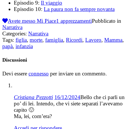
Episodio 9:
Il viaggio
Episodio 10:
La paura non fa sempre novanta
Avete messo Mi Piace
1
apprezzamenti
Pubblicato in
Narrativa
Categories:
Narrativa
Tags:
figlia
,
morte
,
famiglia
,
Ricordi
,
Lavoro
,
Mamma
,
papà
,
infanzia
Discussioni
Devi essere
connesso
per inviare un commento.
Cristiana Pezzotti
16/12/2024
Bello che ci parli un
po’ di lei. Intendo, che vi siete separati l’avevamo
capito 🙂
Ma, lei, com’era?
Accedi per rispondere