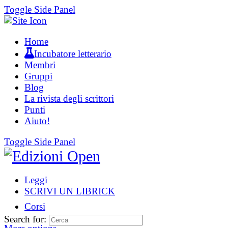
Toggle Side Panel
Home
Incubatore letterario
Membri
Gruppi
Blog
La rivista degli scrittori
Punti
Aiuto!
Toggle Side Panel
Leggi
SCRIVI UN LIBRICK
Corsi
Search for: