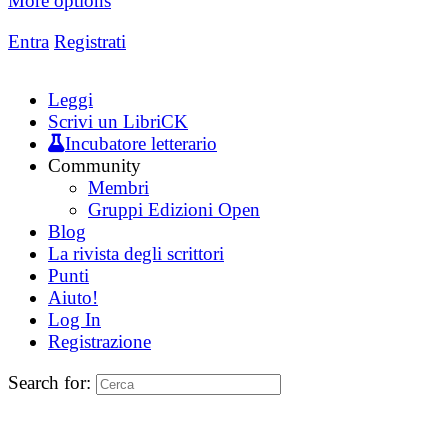
More options
Entra
Registrati
Leggi
Scrivi un LibriCK
Incubatore letterario
Community
Membri
Gruppi Edizioni Open
Blog
La rivista degli scrittori
Punti
Aiuto!
Log In
Registrazione
Search for: