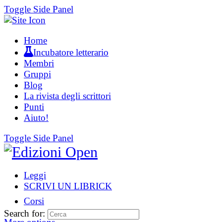
Toggle Side Panel
Home
Incubatore letterario
Membri
Gruppi
Blog
La rivista degli scrittori
Punti
Aiuto!
Toggle Side Panel
Leggi
SCRIVI UN LIBRICK
Corsi
Search for: