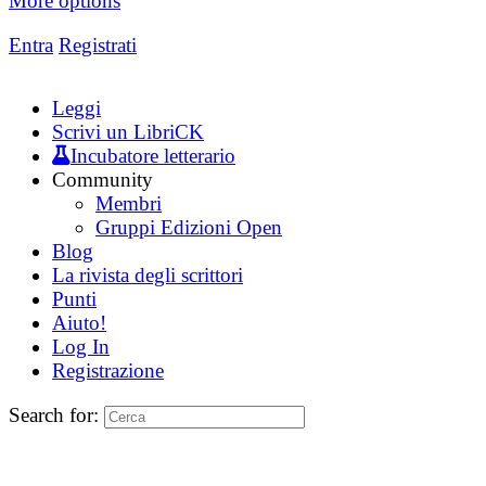
More options
Entra
Registrati
Leggi
Scrivi un LibriCK
Incubatore letterario
Community
Membri
Gruppi Edizioni Open
Blog
La rivista degli scrittori
Punti
Aiuto!
Log In
Registrazione
Search for: