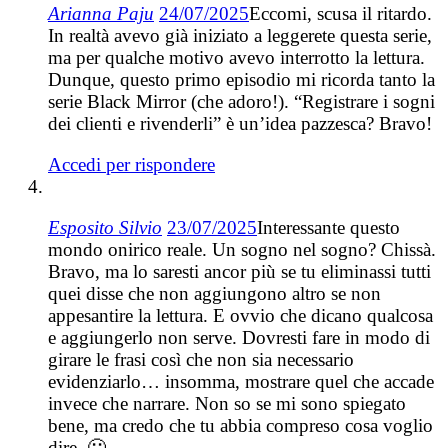
Arianna Paju
24/07/2025
Eccomi, scusa il ritardo.
In realtà avevo già iniziato a leggerete questa serie,
ma per qualche motivo avevo interrotto la lettura.
Dunque, questo primo episodio mi ricorda tanto la
serie Black Mirror (che adoro!). “Registrare i sogni
dei clienti e rivenderli” è un’idea pazzesca? Bravo!
Accedi per rispondere
Esposito Silvio
23/07/2025
Interessante questo
mondo onirico reale. Un sogno nel sogno? Chissà.
Bravo, ma lo saresti ancor più se tu eliminassi tutti
quei disse che non aggiungono altro se non
appesantire la lettura. E ovvio che dicano qualcosa
e aggiungerlo non serve. Dovresti fare in modo di
girare le frasi così che non sia necessario
evidenziarlo… insomma, mostrare quel che accade
invece che narrare. Non so se mi sono spiegato
bene, ma credo che tu abbia compreso cosa voglio
dire. 🙂