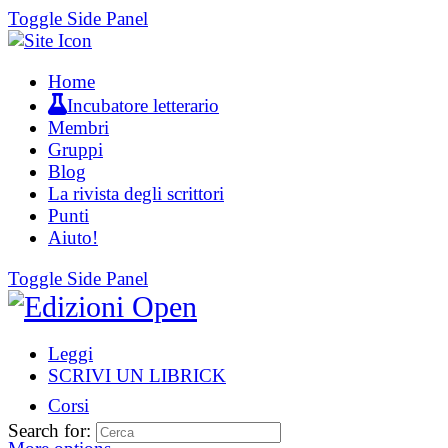
Toggle Side Panel
Home
Incubatore letterario
Membri
Gruppi
Blog
La rivista degli scrittori
Punti
Aiuto!
Toggle Side Panel
Leggi
SCRIVI UN LIBRICK
Corsi
Search for: