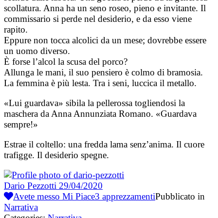
scollatura. Anna ha un seno roseo, pieno e invitante. Il
commissario si perde nel desiderio, e da esso viene
rapito.
Eppure non tocca alcolici da un mese; dovrebbe essere
un uomo diverso.
È forse l’alcol la scusa del porco?
Allunga le mani, il suo pensiero è colmo di bramosia.
La femmina è più lesta. Tra i seni, luccica il metallo.
«Lui guardava» sibila la pellerossa togliendosi la
maschera da Anna Annunziata Romano. «Guardava
sempre!»
Estrae il coltello: una fredda lama senz’anima. Il cuore
trafigge. Il desiderio spegne.
Dario Pezzotti
29/04/2020
Avete messo Mi Piace
3
apprezzamenti
Pubblicato in
Narrativa
Categories:
Narrativa