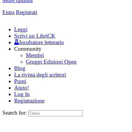
More options
Entra
Registrati
Leggi
Scrivi un LibriCK
Incubatore letterario
Community
Membri
Gruppi Edizioni Open
Blog
La rivista degli scrittori
Punti
Aiuto!
Log In
Registrazione
Search for: