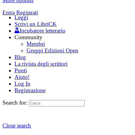
More options
Entra
Registrati
Leggi
Scrivi un LibriCK
Incubatore letterario
Community
Membri
Gruppi Edizioni Open
Blog
La rivista degli scrittori
Punti
Aiuto!
Log In
Registrazione
Search for:
Close search