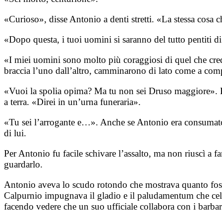
«Curioso», disse Antonio a denti stretti. «La stessa cosa 
«Dopo questa, i tuoi uomini si saranno del tutto pentiti di e
«I miei uomini sono molto più coraggiosi di quel che cre
braccia l’uno dall’altro, camminarono di lato come a comp
«Vuoi la spolia opima? Ma tu non sei Druso maggiore». Fe
a terra. «Direi in un’urna funeraria».
«Tu sei l’arrogante e…». Anche se Antonio era consumato d
di lui.
Per Antonio fu facile schivare l’assalto, ma non riuscì a fa
guardarlo.
Antonio aveva lo scudo rotondo che mostrava quanto fosse v
Calpurnio impugnava il gladio e il paludamentum che cela
facendo vedere che un suo ufficiale collabora con i barbar