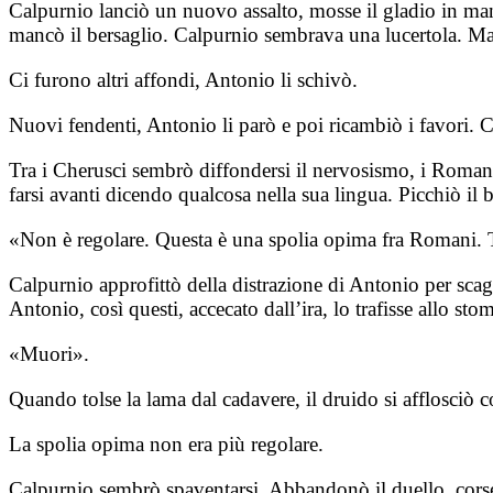
Calpurnio lanciò un nuovo assalto, mosse il gladio in manie
mancò il bersaglio. Calpurnio sembrava una lucertola. Ma 
Ci furono altri affondi, Antonio li schivò.
Nuovi fendenti, Antonio li parò e poi ricambiò i favori. 
Tra i Cherusci sembrò diffondersi il nervosismo, i Roman
farsi avanti dicendo qualcosa nella sua lingua. Picchiò il
«Non è regolare. Questa è una spolia opima fra Romani. T
Calpurnio approfittò della distrazione di Antonio per sca
Antonio, così questi, accecato dall’ira, lo trafisse allo sto
«Muori».
Quando tolse la lama dal cadavere, il druido si afflosciò 
La spolia opima non era più regolare.
Calpurnio sembrò spaventarsi. Abbandonò il duello, corse 