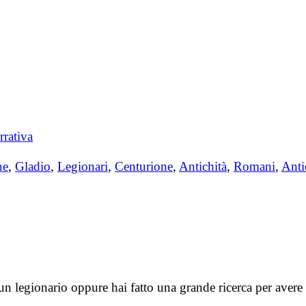
rrativa
ne
,
Gladio
,
Legionari
,
Centurione
,
Antichità
,
Romani
,
Ant
 un legionario oppure hai fatto una grande ricerca per avere