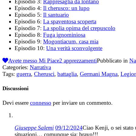
Episodio 3:
Rappresaglia da lontano
Episodio 4:
Il cherusco: un lupo
Episodio 5:
Il santuario
Episodio 6:
La spaventosa scoperta
Episodio 7:
La spolia opima del crepuscolo
Episodio 8:
Fuga ignominiosa
Episodio 9:
Mogontiacum, casa mia
Episodio 10:
Una verità sconvolgente
Avete messo Mi Piace
2
apprezzamenti
Pubblicato in
Na
Categories:
Narrativa
Tags:
guerra
,
Cherusci
,
battaglia
,
Germani Magna
,
Legio
Discussioni
Devi essere
connesso
per inviare un commento.
Giuseppe Salemi
09/12/2024
Ciao Kenji, o sei stato
situazioni… comunque sia: bravo!!!