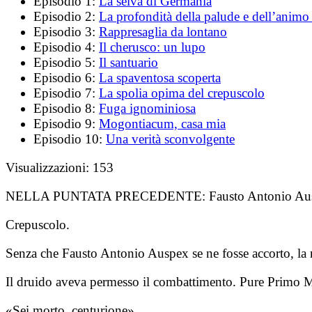
Episodio 1:
La selva di Germania
Episodio 2:
La profondità della palude e dell’anim
Episodio 3:
Rappresaglia da lontano
Episodio 4:
Il cherusco: un lupo
Episodio 5:
Il santuario
Episodio 6:
La spaventosa scoperta
Episodio 7:
La spolia opima del crepuscolo
Episodio 8:
Fuga ignominiosa
Episodio 9:
Mogontiacum, casa mia
Episodio 10:
Una verità sconvolgente
Visualizzazioni:
153
NELLA PUNTATA PRECEDENTE:
Fausto Antonio Aus
Crepuscolo.
Senza che Fausto Antonio Auspex se ne fosse accorto, la no
Il druido aveva permesso il combattimento. Pure Primo Mar
«Sei morto, centurione».