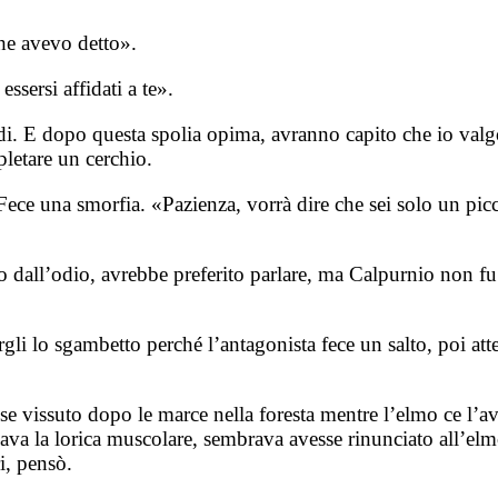
che avevo detto».
ssersi affidati a te».
di. E dopo questa spolia opima, avranno capito che io valg
letare un cerchio.
ce una smorfia. «Pazienza, vorrà dire che sei solo un picc
all’odio, avrebbe preferito parlare, ma Calpurnio non fu de
rgli lo sgambetto perché l’antagonista fece un salto, poi atte
issuto dopo le marce nella foresta mentre l’elmo ce l’aveva
va la lorica muscolare, sembrava avesse rinunciato all’elm
i, pensò.