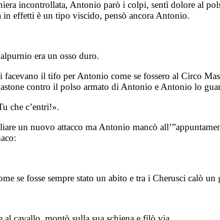
ra incontrollata, Antonio parò i colpi, sentì dolore al pols
in effetti è un tipo viscido, pensò ancora Antonio.
Calpurnio era un osso duro.
i facevano il tifo per Antonio come se fossero al Circo Mas
 bastone contro il polso armato di Antonio e Antonio lo guar
u che c’entri!».
gliare un nuovo attacco ma Antonio mancò all’”appuntamento”
maco:
come se fosse sempre stato un abito e tra i Cherusci calò un
al cavallo, montò sulla sua schiena e filò via.