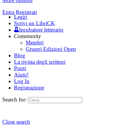
More options
Entra
Registrati
Leggi
Scrivi un LibriCK
Incubatore letterario
Community
Membri
Gruppi Edizioni Open
Blog
La rivista degli scrittori
Punti
Aiuto!
Log In
Registrazione
Search for:
Close search