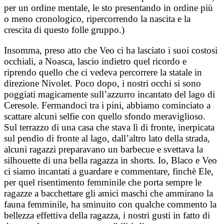
per un ordine mentale, le sto presentando in ordine più
o meno cronologico, ripercorrendo la nascita e la
crescita di questo folle gruppo.)
Insomma, preso atto che Veo ci ha lasciato i suoi costosi
occhiali, a Noasca, lascio indietro quel ricordo e
riprendo quello che ci vedeva percorrere la statale in
direzione Nivolet. Poco dopo, i nostri occhi si sono
poggiati magicamente sull’azzurro incantato del lago di
Ceresole. Fermandoci tra i pini, abbiamo cominciato a
scattare alcuni selfie con quello sfondo meraviglioso.
Sul terrazzo di una casa che stava lì di fronte, inerpicata
sul pendìo di fronte al lago, dall’altro lato della strada,
alcuni ragazzi preparavano un barbecue e svettava la
silhouette di una bella ragazza in shorts. Io, Blaco e Veo
ci siamo incantati a guardare e commentare, finchè Ele,
per quel risentimento femminile che porta sempre le
ragazze a bacchettare gli amici maschi che ammirano la
fauna femminile, ha sminuito con qualche commento la
bellezza effettiva della ragazza, i nostri gusti in fatto di