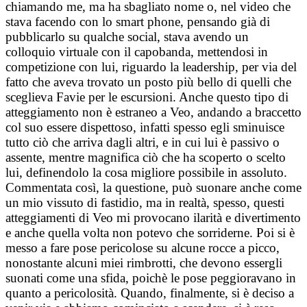
chiamando me, ma ha sbagliato nome o, nel video che
stava facendo con lo smart phone, pensando già di
pubblicarlo su qualche social, stava avendo un
colloquio virtuale con il capobanda, mettendosi in
competizione con lui, riguardo la leadership, per via del
fatto che aveva trovato un posto più bello di quelli che
sceglieva Favie per le escursioni. Anche questo tipo di
atteggiamento non è estraneo a Veo, andando a braccetto
col suo essere dispettoso, infatti spesso egli sminuisce
tutto ciò che arriva dagli altri, e in cui lui è passivo o
assente, mentre magnifica ciò che ha scoperto o scelto
lui, definendolo la cosa migliore possibile in assoluto.
Commentata così, la questione, può suonare anche come
un mio vissuto di fastidio, ma in realtà, spesso, questi
atteggiamenti di Veo mi provocano ilarità e divertimento
e anche quella volta non potevo che sorriderne. Poi si è
messo a fare pose pericolose su alcune rocce a picco,
nonostante alcuni miei rimbrotti, che devono essergli
suonati come una sfida, poichè le pose peggioravano in
quanto a pericolosità. Quando, finalmente, si è deciso a