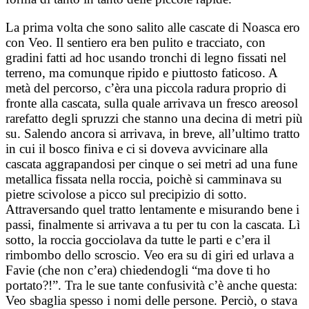
La prima volta che sono salito alle cascate di Noasca ero
con Veo. Il sentiero era ben pulito e tracciato, con
gradini fatti ad hoc usando tronchi di legno fissati nel
terreno, ma comunque ripido e piuttosto faticoso. A
metà del percorso, c’èra una piccola radura proprio di
fronte alla cascata, sulla quale arrivava un fresco areosol
rarefatto degli spruzzi che stanno una decina di metri più
su. Salendo ancora si arrivava, in breve, all’ultimo tratto
in cui il bosco finiva e ci si doveva avvicinare alla
cascata aggrapandosi per cinque o sei metri ad una fune
metallica fissata nella roccia, poichè si camminava su
pietre scivolose a picco sul precipizio di sotto.
Attraversando quel tratto lentamente e misurando bene i
passi, finalmente si arrivava a tu per tu con la cascata. Lì
sotto, la roccia gocciolava da tutte le parti e c’era il
rimbombo dello scroscio. Veo era su di giri ed urlava a
Favie (che non c’era) chiedendogli “ma dove ti ho
portato?!”. Tra le sue tante confusività c’è anche questa:
Veo sbaglia spesso i nomi delle persone. Perciò, o stava