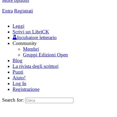
More options
Entra
Registrati
Leggi
Scrivi un LibriCK
Incubatore letterario
Community
Membri
Gruppi Edizioni Open
Blog
La rivista degli scrittori
Punti
Aiuto!
Log In
Registrazione
Search for: