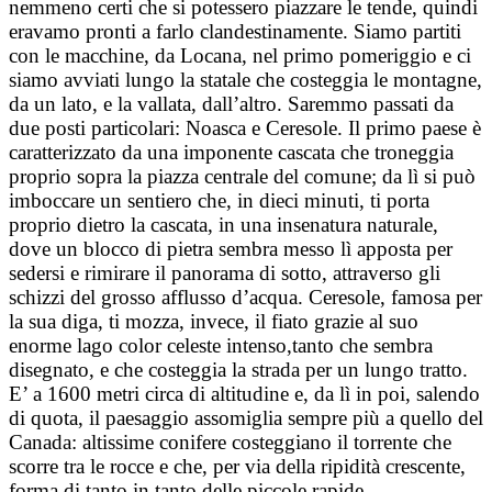
nemmeno certi che si potessero piazzare le tende, quindi
eravamo pronti a farlo clandestinamente. Siamo partiti
con le macchine, da Locana, nel primo pomeriggio e ci
siamo avviati lungo la statale che costeggia le montagne,
da un lato, e la vallata, dall’altro. Saremmo passati da
due posti particolari: Noasca e Ceresole. Il primo paese è
caratterizzato da una imponente cascata che troneggia
proprio sopra la piazza centrale del comune; da lì si può
imboccare un sentiero che, in dieci minuti, ti porta
proprio dietro la cascata, in una insenatura naturale,
dove un blocco di pietra sembra messo lì apposta per
sedersi e rimirare il panorama di sotto, attraverso gli
schizzi del grosso afflusso d’acqua. Ceresole, famosa per
la sua diga, ti mozza, invece, il fiato grazie al suo
enorme lago color celeste intenso,tanto che sembra
disegnato, e che costeggia la strada per un lungo tratto.
E’ a 1600 metri circa di altitudine e, da lì in poi, salendo
di quota, il paesaggio assomiglia sempre più a quello del
Canada: altissime conifere costeggiano il torrente che
scorre tra le rocce e che, per via della ripidità crescente,
forma di tanto in tanto delle piccole rapide.