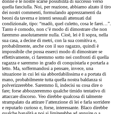
donne e le nostre scarse possibilità di successo verso
quella fanciulla. Noi, per reazione, abbiamo alzato il tiro
dei nostri commenti, formulando apprezzamenti da
beoni da taverna e intenti sessuali attenuati dal
condizionale, tipo: “madò, quel culetto, cosa le farei…”.
Tanto è comodo, non c’è modo di dimostrare che non
faremmo assolutamente nulla. Cioè, lei è lì sopra, nella
sua casa, a decine di metri, con la sua comitiva e,
probabilmente, anche con il suo ragazzo, quindi è
impossibile che possa esserci modo di dimostrare se
effettivamente, ci faremmo sotto nei confronti di quella
ragazza e saremmo in grado di conquistarla e portarla a
letto. Ma, soffermandosi a pensare, invece, una
situazione in cui lei sia abbordabilissima e a portata di
mano, probabilmente tutta quella nostra baldanza si
polverizzerebbe. Saremmo lì, indecisi su cosa dire o
fare; forse abbozzeremmo qualche timido tentativo di
attaccare discorso. Veo direbbe qualcosa di talmente
strampalato da attirare l’attenzione di lei e farla sorridere
e reputarlo curioso e, forse, interessante. Blaco direbbe
qualche banalità e poi si limiterebbe ad annuire o a