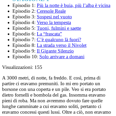
Episodio 1:
Più la notte è buia, più l’alba è vicina
Episodio 2:
Ceresole Reale
Episodio 3:
Sospesi nel vuoto
Episodio 4:
Verso la tempesta
Episodio 5:
Tuoni, fulmini e saette
Episodio 6:
La “frascata”
Episodio 7:
C’è qualcuno là fuori?
Episodio 8:
La strada verso il Nivolet
Episodio 9:
Il Gigante Silenzio
Episodio 10:
Solo arrivare a domani
Visualizzazioni:
155
A 3000 metri, di notte, fa freddo. E così, prima di
partire ci eravamo premuniti. Io mi ero portato un
borsone con una coperta e un pile. Veo si era portato
dietro fornelli e bombola del gas. Insomma eravamo
pieni di roba. Ma non avremmo dovuto fare quelle
lunghe camminate a cui eravamo soliti, pertanto ci
eravamo concessi questi lussi. Oltre a ciò, non eravamo