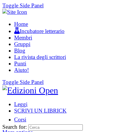
Toggle Side Panel
Home
Incubatore letterario
Membri
Gruppi
Blog
La rivista degli scrittori
Punti
Aiuto!
Toggle Side Panel
Leggi
SCRIVI UN LIBRICK
Corsi
Search for: