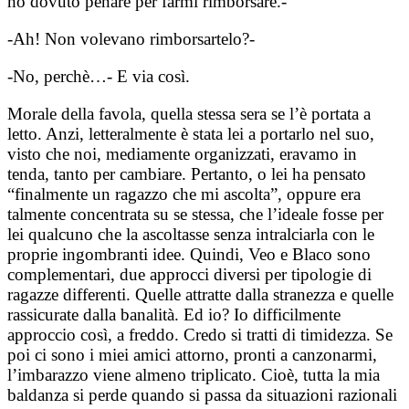
ho dovuto penare per farmi rimborsare.-
-Ah! Non volevano rimborsartelo?-
-No, perchè…- E via così.
Morale della favola, quella stessa sera se l’è portata a
letto. Anzi, letteralmente è stata lei a portarlo nel suo,
visto che noi, mediamente organizzati, eravamo in
tenda, tanto per cambiare. Pertanto, o lei ha pensato
“finalmente un ragazzo che mi ascolta”, oppure era
talmente concentrata su se stessa, che l’ideale fosse per
lei qualcuno che la ascoltasse senza intralciarla con le
proprie ingombranti idee. Quindi, Veo e Blaco sono
complementari, due approcci diversi per tipologie di
ragazze differenti. Quelle attratte dalla stranezza e quelle
rassicurate dalla banalità. Ed io? Io difficilmente
approccio così, a freddo. Credo si tratti di timidezza. Se
poi ci sono i miei amici attorno, pronti a canzonarmi,
l’imbarazzo viene almeno triplicato. Cioè, tutta la mia
baldanza si perde quando si passa da situazioni razionali