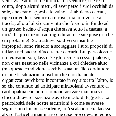
venir via e abbiamo cominciato a scendere, si è reso
conto, dopo alcuni metri, di aver perso i suoi occhiali da
sole, che erano appesi allo zaino. Li abbiamo cercati,
ripercorrendo il sentiero a ritroso, ma non ve n’era
traccia, allora lui si è convinto che fossero in fondo ad
un grosso bacino d’acqua che stava sotto la cascata, a
metà del precipizio, cadutigli durante le sue pose ( il che
era probabile). Solo attraverso diversi insulti e
improperi, sono riuscito a scoraggiare i suoi propositi di
tuffarsi nel bacino d’acqua per cercarli. Era pericoloso e
noi eravamo soli, lassù. Se gli fosse successo qualcosa,
non c’era nessuno nelle vicinanze a cui chiedere aiuto
(ma questa condizione sarebbe stata un filo conduttore
di tutte le situazioni a rischio che i mediamente
organizzati avrebbero incontrato in seguito; tra l’altro, lo
so che continuo ad anticipare mirabolanti avventure al
cardiopalma che non sembrano arrivare mai, ma vi
chiedo di avere pazienza e avrete modo di leggerle. La
pericolosità delle nostre escursioni è come se avesse
seguito un climax ascendente, un’escalation che facesse
alzare l’asticella man mano che esse procedevano ed io,