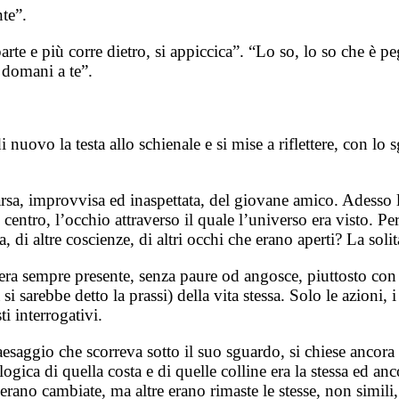
nte”.
arte e più corre dietro, si appiccica”. “Lo so, lo so che è 
 domani a te”.
uovo la testa allo schienale e si mise a riflettere, con lo sg
rsa, improvvisa ed inaspettata, del giovane amico. Adesso l
centro, l’occhio attraverso il quale l’universo era visto. P
, di altre coscienze, di altri occhi che erano aperti? La s
a era sempre presente, senza paure od angosce, piuttosto co
i sarebbe detto la prassi) della vita stessa. Solo le azioni, 
ti interrogativi.
paesaggio che scorreva sotto il suo sguardo, si chiese ancor
ogica di quella costa e di quelle colline era la stessa ed anc
rano cambiate, ma altre erano rimaste le stesse, non simili