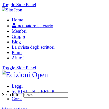
Toggle Side Panel
Home
Incubatore letterario
Membri
Gruppi
Blog
La rivista degli scrittori
Punti
Aiuto!
Toggle Side Panel
Leggi
SCRIVI UN LIBRICK
Search for:
Corsi