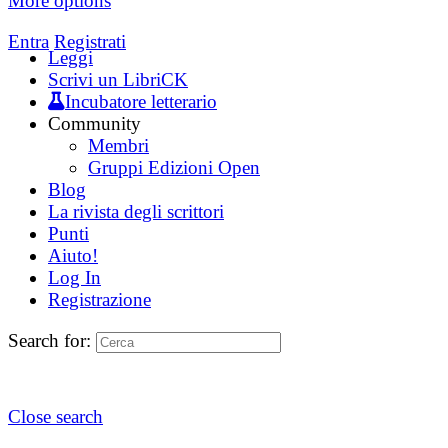
More options
Entra
Registrati
Leggi
Scrivi un LibriCK
Incubatore letterario
Community
Membri
Gruppi Edizioni Open
Blog
La rivista degli scrittori
Punti
Aiuto!
Log In
Registrazione
Search for:
Close search