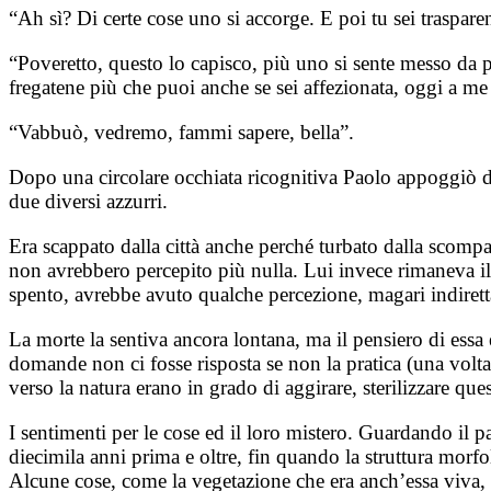
“Ah sì? Di certe cose uno si accorge. E poi tu sei traspare
“Poveretto, questo lo capisco, più uno si sente messo da p
fregatene più che puoi anche se sei affezionata, oggi a me
“Vabbuò, vedremo, fammi sapere, bella”.
Dopo una circolare occhiata ricognitiva Paolo appoggiò di n
due diversi azzurri.
Era scappato dalla città anche perché turbato dalla scompa
non avrebbero percepito più nulla. Lui invece rimaneva il 
spento, avrebbe avuto qualche percezione, magari indiretta
La morte la sentiva ancora lontana, ma il pensiero di ess
domande non ci fosse risposta se non la pratica (una volta s
verso la natura erano in grado di aggirare, sterilizzare ques
I sentimenti per le cose ed il loro mistero. Guardando il 
diecimila anni prima e oltre, fin quando la struttura morfol
Alcune cose, come la vegetazione che era anch’essa viva, e