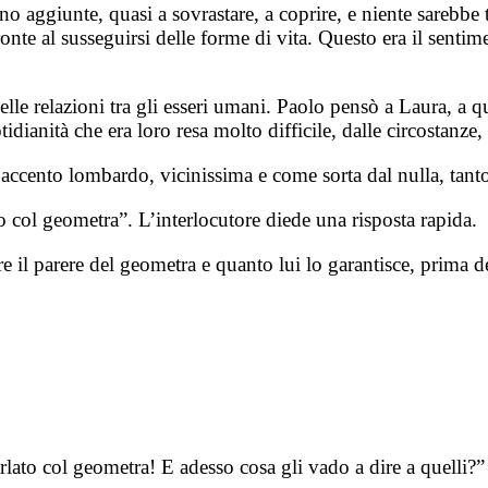
erano aggiunte, quasi a sovrastare, a coprire, e niente sareb
onte al susseguirsi delle forme di vita. Questo era il senti
delle relazioni tra gli esseri umani. Paolo pensò a Laura, a 
dianità che era loro resa molto difficile, dalle circostanze, 
’accento lombardo, vicinissima e come sorta dal nulla, tanto
o col geometra”. L’interlocutore diede una risposta rapida.
il parere del geometra e quanto lui lo garantisce, prima de
ato col geometra! E adesso cosa gli vado a dire a quelli?”