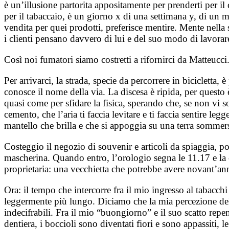
è un’illusione partorita appositamente per prenderti per 
per il tabaccaio, è un giorno x di una settimana y, di un 
vendita per quei prodotti, preferisce mentire. Mente nella s
i clienti pensano davvero di lui e del suo modo di lavorar
Così noi fumatori siamo costretti a rifornirci da Matteucci
Per arrivarci, la strada, specie da percorrere in bicicletta,
conosce il nome della via. La discesa è ripida, per questo 
quasi come per sfidare la fisica, sperando che, se non vi s
cemento, che l’aria ti faccia levitare e ti faccia sentire 
mantello che brilla e che si appoggia su una terra sommers
Costeggio il negozio di souvenir e articoli da spiaggia, poi
mascherina. Quando entro, l’orologio segna le 11.17 e la ca
proprietaria: una vecchietta che potrebbe avere novant’an
Ora: il tempo che intercorre fra il mio ingresso al tabacchi
leggermente più lungo. Diciamo che la mia percezione del
indecifrabili. Fra il mio “buongiorno” e il suo scatto repe
dentiera, i boccioli sono diventati fiori e sono appassiti, 