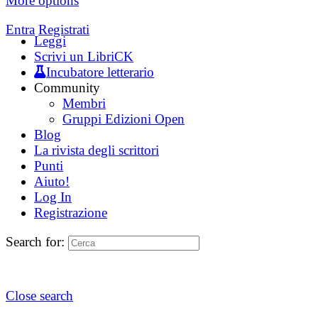
More options
Entra
Registrati
Leggi
Scrivi un LibriCK
Incubatore letterario
Community
Membri
Gruppi Edizioni Open
Blog
La rivista degli scrittori
Punti
Aiuto!
Log In
Registrazione
Search for:
Close search