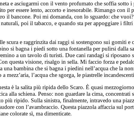
ineta e asciugarmi con il vento profumato che soffia sotto i
o per essere lento, accorto e inesorabile. Rimango con il po
etro il bancone. Poi mi domanda, con lo sguardo: che vuoi? Di
 naturali, poi il tabacco, e quando sta per appoggiare i filt
le scura e raggrinzita dai raggi si sostengono sui gomiti e 
ino si bagna i piedi sotto una fontanella per pulirsi dalla 
emino a un tavolo di turisti. Due cani randagi si riposano 
on questa visione, risalgo in sella. Mi faccio forza e pedalo
 a una bambina che si bagna i piedini nell’acqua che la non
so a mezz’aria, l’acqua che sgorga, le piastrelle incandescen
 Questa è la salita più ripida dello Scaro. È quasi mezzogior
cica alla schiena. Penso: non guardare la cima, concentrati su
o più ripido. Sulla sinistra, finalmente, intravedo una piazzo
l sudore con l’avambraccio. Questa piazzola affaccia sul por
siane colorate sì, ma dimenticate.