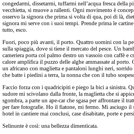
congedarmi, dissetarmi, tuffarmi nell’acqua fresca della p
vecchietta, si muove a rallenti. Ogni movimento è concepit
osservo la signora che prima si volta di qua, poi di là, di
signora mi serve con i suoi tempi. Prende prima le cartine
tutto, esco.
Fuori, poco più avanti, il porto. Quattro uomini con la pel
sulla spiaggia, dove si tiene il mercato del pesce. Un bamb
cameriera porta col palmo destro un vassoio con caffè e cr
calore amplifica il puzzo delle alghe ammassate al porto. C
un africano con maglietta e pantaloni lunghi neri, sorrido
che batte i piedini a terra, la nonna che con il tubo sospe
Faccio forza con i quadricipiti e piego la bici a sinistra.
sudore mi scivolano dalla fronte, la maglietta che si appic
sgombra, a parte un ape-car che sgasa per affrontare il tratt
per fare fotografie. Ho il fiatone, mi fermo. Mi asciugo i
hotel in cantiere mai conclusi, case disabitate, porte e per
Selinunte è così: una bellezza dimenticata.