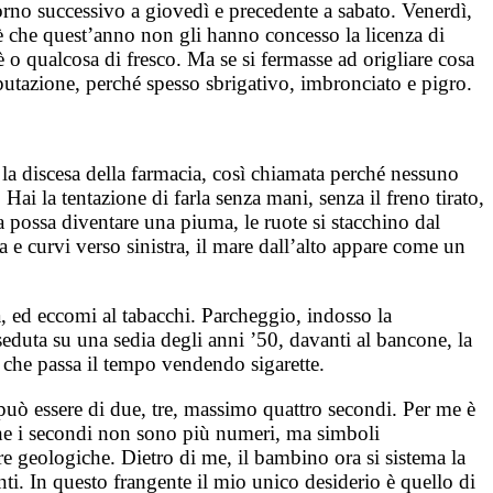
orno successivo a giovedì e precedente a sabato. Venerdì,
ioè che quest’anno non gli hanno concesso la licenza di
fè o qualcosa di fresco. Ma se si fermasse ad origliare cosa
putazione, perché spesso sbrigativo, imbronciato e pigro.
ca la discesa della farmacia, così chiamata perché nessuno
ai la tentazione di farla senza mani, senza il freno tirato,
ta possa diventare una piuma, le ruote si stacchino dal
a e curvi verso sinistra, il mare dall’alto appare come un
tra, ed eccomi al tabacchi. Parcheggio, indosso la
seduta su una sedia degli anni ’50, davanti al bancone, la
 che passa il tempo vendendo sigarette.
, può essere di due, tre, massimo quattro secondi. Per me è
he i secondi non sono più numeri, ma simboli
ere geologiche. Dietro di me, il bambino ora si sistema la
anti. In questo frangente il mio unico desiderio è quello di