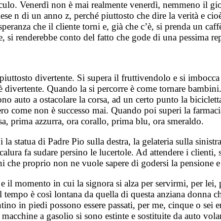
il culo. Venerdì non è mai realmente venerdì, nemmeno il gi
mese n di un anno z, perché piuttosto che dire la verità e c
peranza che il cliente torni e, già che c’è, si prenda un caf
e, si renderebbe conto del fatto che gode di una pessima re
.
 è piuttosto divertente. Si supera il fruttivendolo e si imboc
è divertente. Quando la si percorre è come tornare bambini. H
ono auto a ostacolare la corsa, ad un certo punto la biciclet
leggero come non è successo mai. Quando poi superi la farmaci
a, prima azzurra, ora corallo, prima blu, ora smeraldo.
 la statua di Padre Pio sulla destra, la gelateria sulla sinis
lura fa sudare persino le lucertole. Ad attendere i clienti, 
ni che proprio non ne vuole sapere di godersi la pensione e
 e il momento in cui la signora si alza per servirmi, per lei
 tempo è così lontana da quella di questa anziana donna c
ntino in piedi possono essere passati, per me, cinque o sei 
le macchine a gasolio si sono estinte e sostituite da auto vol