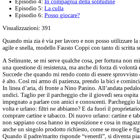
Episodio 4:
In compagnia della solitudine
Episodio 5:
La culla
Episodio 6:
Posso giocare?
Visualizzazioni:
391
Quando mia zia è via per lavoro e non posso utilizzare la
agile e snella, modello Fausto Coppi con tanto di scritta su
A Selinunte, se mi serve qualche cosa, per fortuna non mi 
una questione di resistenza, ma anche di forza di volontà e
Succede che quando mi rendo conto di essere sprovvisto di
è alto. Così mi armo di pazienza, prendo la bici e comincio
In linea d’aria, di fronte a Nino Panino. All’andata pedalo 
undici. Taglio per il parcheggio che il giovedì sera ospita
impegnato a parlare con amici e conoscenti. Parcheggio la 
volta e urlano: filtri ne abbiamo? E da fuori il proprietar
comprare cartine e tabacco. Di nuovo urlano: cartine e t
non sappiano cosa hanno in esposizione e cosa in magazzin
anche un singolo prodotto richiesto, come se moglie e figl
Quando il padre/marito risponde “venerdì”, si diventa pian