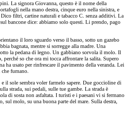
 pini. La signora Giovanna, questo è il nome della
rtafogli nella mano destra, cinque euro nella sinistra, e
co filtri, cartine naturali e tabacco C. senza additivi. La
ri sul bancone dice: abbiamo solo questi. Li prendo, pago
orientano il loro sguardo verso il basso, sotto un gazebo
sabbia bagnata, mentre si sorregge alla madre. Una
sotto la pedana di legno. Un gabbiano sorvola il molo. Il
, perché so che ora mi tocca affrontare la salita. Supero
na ha usato per rinfrescare il pavimento della veranda. Lei
ti che fumano.
no e il sole sembra voler farmelo sapere. Due goccioline di
lla strada, sui pedali, sulle tue gambe. La strada è
la di sosta non asfaltata. I turisti e i paesani vi si fermano
to, sul molo, su una buona parte del mare. Sulla destra,