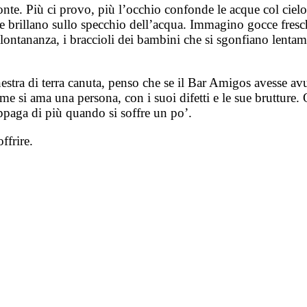
zzonte. Più ci provo, più l’occhio confonde le acque col ci
le brillano sullo specchio dell’acqua. Immagino gocce fresch
 lontananza, i braccioli dei bambini che si sgonfiano lentam
estra di terra canuta, penso che se il Bar Amigos avesse avut
me si ama una persona, con i suoi difetti e le sue brutture.
 appaga di più quando si soffre un po’.
ffrire.