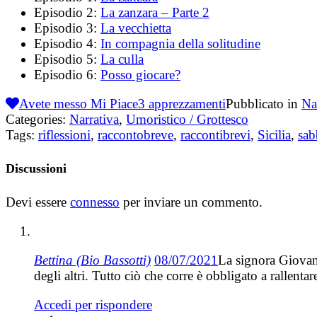
Episodio 2:
La zanzara – Parte 2
Episodio 3:
La vecchietta
Episodio 4:
In compagnia della solitudine
Episodio 5:
La culla
Episodio 6:
Posso giocare?
Avete messo Mi Piace
3
apprezzamenti
Pubblicato in
Na
Categories:
Narrativa
,
Umoristico / Grottesco
Tags:
riflessioni
,
raccontobreve
,
raccontibrevi
,
Sicilia
,
sab
Discussioni
Devi essere
connesso
per inviare un commento.
Bettina (Bio Bassotti)
08/07/2021
La signora Giovann
degli altri. Tutto ciò che corre è obbligato a rallenta
Accedi per rispondere