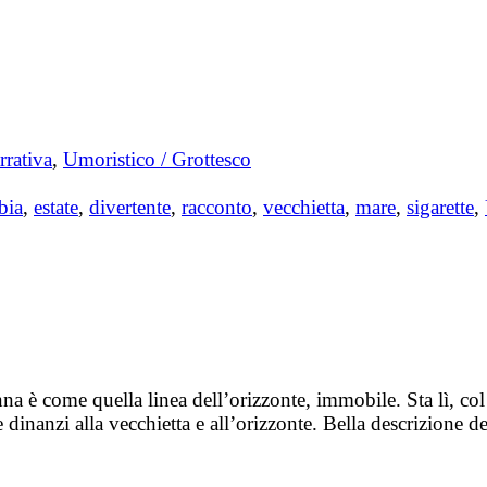
rrativa
,
Umoristico / Grottesco
bia
,
estate
,
divertente
,
racconto
,
vecchietta
,
mare
,
sigarette
,
a è come quella linea dell’orizzonte, immobile. Sta lì, co
re dinanzi alla vecchietta e all’orizzonte. Bella descrizione d