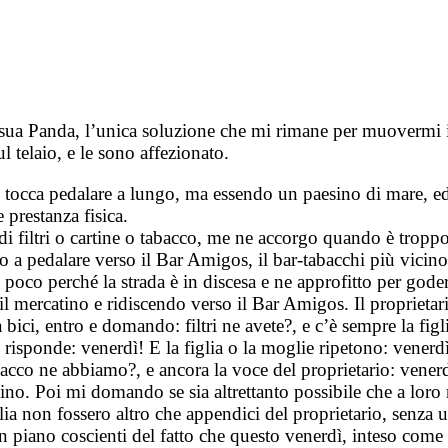
 sua Panda, l’unica soluzione che mi rimane per muovermi in
l telaio, e le sono affezionato.
tocca pedalare a lungo, ma essendo un paesino di mare, ed e
 prestanza fisica.
 filtri o cartine o tabacco, me ne accorgo quando è troppo
 a pedalare verso il Bar Amigos, il bar-tabacchi più vicino. 
poco perché la strada è in discesa e ne approfitto per godere
 il mercatino e ridiscendo verso il Bar Amigos. Il proprieta
bici, entro e domando: filtri ne avete?, e c’è sempre la figl
io risponde: venerdì! E la figlia o la moglie ripetono: vene
abacco ne abbiamo?, e ancora la voce del proprietario: ven
o. Poi mi domando se sia altrettanto possibile che a loro n
ia non fossero altro che appendici del proprietario, senza 
 piano coscienti del fatto che questo venerdì, inteso come g