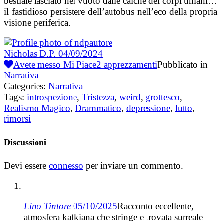
bestiale lasciato nel vuoto dalle calche dei corpi umani…
il fastidioso persistere dell’autobus nell’eco della propria
visione periferica.
Nicholas D.P.
04/09/2024
Avete messo Mi Piace
2
apprezzamenti
Pubblicato in
Narrativa
Categories:
Narrativa
Tags:
introspezione
,
Tristezza
,
weird
,
grottesco
,
Realismo Magico
,
Drammatico
,
depressione
,
lutto
,
rimorsi
Discussioni
Devi essere
connesso
per inviare un commento.
Lino Tintore
05/10/2025
Racconto eccellente,
atmosfera kafkiana che stringe e trovata surreale