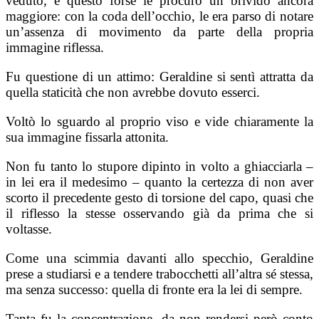
veduto, e questo forse le procurò un brivido ancora
maggiore: con la coda dell’occhio, le era parso di notare
un’assenza di movimento da parte della propria
immagine riflessa.
Fu questione di un attimo: Geraldine si sentì attratta da
quella staticità che non avrebbe dovuto esserci.
Voltò lo sguardo al proprio viso e vide chiaramente la
sua immagine fissarla attonita.
Non fu tanto lo stupore dipinto in volto a ghiacciarla –
in lei era il medesimo – quanto la certezza di non aver
scorto il precedente gesto di torsione del capo, quasi che
il riflesso la stesse osservando già da prima che si
voltasse.
Come una scimmia davanti allo specchio, Geraldine
prese a studiarsi e a tendere trabocchetti all’altra sé stessa,
ma senza successo: quella di fronte era la lei di sempre.
Tanta fu la concentrazione, da non rendersi però conto