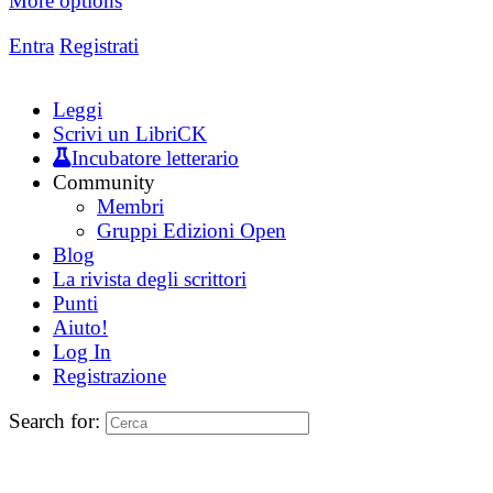
More options
Entra
Registrati
Leggi
Scrivi un LibriCK
Incubatore letterario
Community
Membri
Gruppi Edizioni Open
Blog
La rivista degli scrittori
Punti
Aiuto!
Log In
Registrazione
Search for: