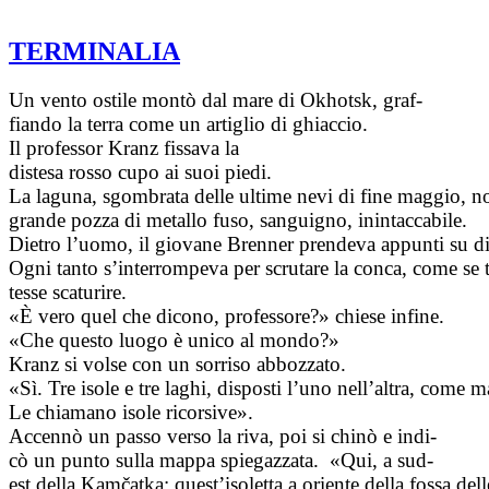
TERMINALIA
Un vento ostile montò dal mare di Okhotsk, graf­
fiando la terra come un artiglio di ghiaccio.
Il professor Kranz fissava la
distesa rosso cupo ai suoi piedi.
La laguna, sgombrata delle ultime nevi di fine maggio, no
grande pozza di metallo fuso, san­guigno, inintaccabile.
Dietro l’uomo, il giovane Brenner prendeva appunti su di
Ogni tanto s’interrompeva per scrutare la conca, come se
tesse scaturire.
«È vero quel che dicono, professore?» chiese infine.
«Che questo luogo è unico al mondo?»
Kranz si volse con un sorriso abbozzato.
«Sì. Tre isole e tre laghi, disposti l’uno nell’altra, come 
Le chiamano isole ri­corsive».
Accennò un passo verso la riva, poi si chinò e indi­
cò un punto sulla mappa spiegazzata. «Qui, a sud-
est della Kamčatka: quest’isoletta a oriente della fossa del