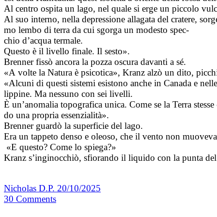
Al centro ospita un lago, nel quale si erge un piccolo vu
Al suo interno, nella depressione allagata del cratere, sorg
mo lembo di terra da cui sgorga un modesto spec­
chio d’acqua termale.
Questo è il livello finale. Il sesto».
Brenner fissò ancora la pozza oscura davanti a sé.
«A volte la Natura è psicotica», Kranz alzò un dito, picch
«Alcuni di questi sistemi esistono anche in Canada e nelle
lippine. Ma nessuno con sei livelli.
È un’anomalia topografica unica. Come se la Terra stesse 
do una propria essenzialità».
Brenner guardò la superficie del lago.
Era un tappeto denso e oleoso, che il vento non muovev
«E questo? Come lo spiega?»
Kranz s’inginocchiò, sfiorando il liquido con la punta d
Nicholas D.P.
20/10/2025
30
Comments