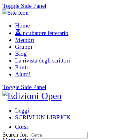
Toggle Side Panel
Home
Incubatore letterario
Membri
Gruppi
Blog
La rivista degli scrittori
Punti
Aiuto!
Toggle Side Panel
Leggi
SCRIVI UN LIBRICK
Corsi
Search for: