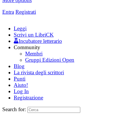
More options
Entra
Registrati
Leggi
Scrivi un LibriCK
Incubatore letterario
Community
Membri
Gruppi Edizioni Open
Blog
La rivista degli scrittori
Punti
Aiuto!
Log In
Registrazione
Search for: