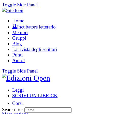
Toggle Side Panel
Home
Incubatore letterario
Membri
Gruppi
Blog
La rivista degli scrittori
Punti
Aiuto!
Toggle Side Panel
Leggi
SCRIVI UN LIBRICK
Corsi
Search for: