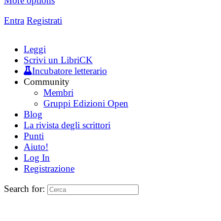
More options
Entra
Registrati
Leggi
Scrivi un LibriCK
Incubatore letterario
Community
Membri
Gruppi Edizioni Open
Blog
La rivista degli scrittori
Punti
Aiuto!
Log In
Registrazione
Search for: