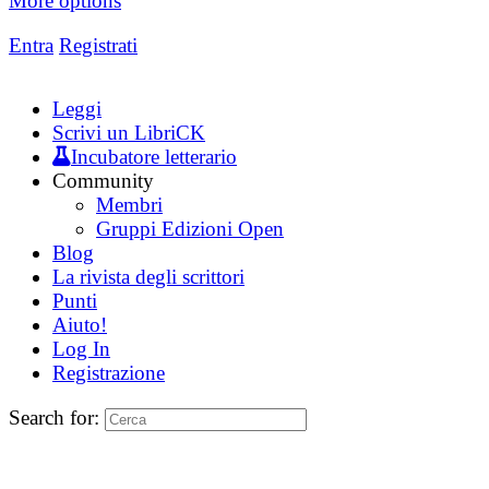
More options
Entra
Registrati
Leggi
Scrivi un LibriCK
Incubatore letterario
Community
Membri
Gruppi Edizioni Open
Blog
La rivista degli scrittori
Punti
Aiuto!
Log In
Registrazione
Search for: