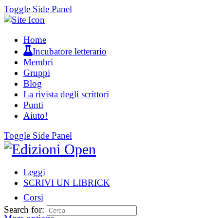
Toggle Side Panel
Home
Incubatore letterario
Membri
Gruppi
Blog
La rivista degli scrittori
Punti
Aiuto!
Toggle Side Panel
Leggi
SCRIVI UN LIBRICK
Corsi
Search for: