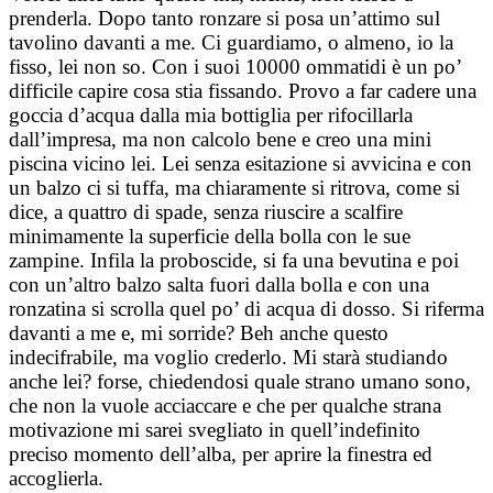
prenderla. Dopo tanto ronzare si posa un’attimo sul
tavolino davanti a me. Ci guardiamo, o almeno, io la
fisso, lei non so. Con i suoi 10000 ommatidi è un po’
difficile capire cosa stia fissando. Provo a far cadere una
goccia d’acqua dalla mia bottiglia per rifocillarla
dall’impresa, ma non calcolo bene e creo una mini
piscina vicino lei. Lei senza esitazione si avvicina e con
un balzo ci si tuffa, ma chiaramente si ritrova, come si
dice, a quattro di spade, senza riuscire a scalfire
minimamente la superficie della bolla con le sue
zampine. Infila la proboscide, si fa una bevutina e poi
con un’altro balzo salta fuori dalla bolla e con una
ronzatina si scrolla quel po’ di acqua di dosso. Si riferma
davanti a me e, mi sorride? Beh anche questo
indecifrabile, ma voglio crederlo. Mi starà studiando
anche lei? forse, chiedendosi quale strano umano sono,
che non la vuole acciaccare e che per qualche strana
motivazione mi sarei svegliato in quell’indefinito
preciso momento dell’alba, per aprire la finestra ed
accoglierla.