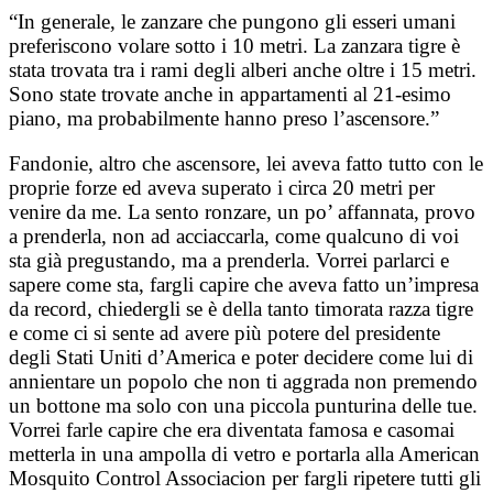
“In generale, le zanzare che pungono gli esseri umani
preferiscono volare sotto i 10 metri. La zanzara tigre è
stata trovata tra i rami degli alberi anche oltre i 15 metri.
Sono state trovate anche in appartamenti al 21-esimo
piano, ma probabilmente hanno preso l’ascensore.”
Fandonie, altro che ascensore, lei aveva fatto tutto con le
proprie forze ed aveva superato i circa 20 metri per
venire da me. La sento ronzare, un po’ affannata, provo
a prenderla, non ad acciaccarla, come qualcuno di voi
sta già pregustando, ma a prenderla. Vorrei parlarci e
sapere come sta, fargli capire che aveva fatto un’impresa
da record, chiedergli se è della tanto timorata razza tigre
e come ci si sente ad avere più potere del presidente
degli Stati Uniti d’America e poter decidere come lui di
annientare un popolo che non ti aggrada non premendo
un bottone ma solo con una piccola punturina delle tue.
Vorrei farle capire che era diventata famosa e casomai
metterla in una ampolla di vetro e portarla alla American
Mosquito Control Associacion per fargli ripetere tutti gli