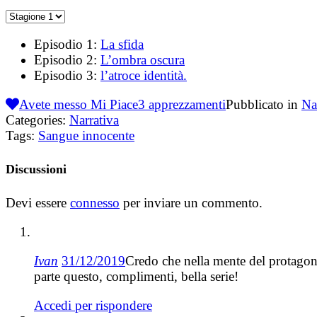
Episodio 1:
La sfida
Episodio 2:
L’ombra oscura
Episodio 3:
l’atroce identità.
Avete messo Mi Piace
3
apprezzamenti
Pubblicato in
Na
Categories:
Narrativa
Tags:
Sangue innocente
Discussioni
Devi essere
connesso
per inviare un commento.
Ivan
31/12/2019
Credo che nella mente del protago
parte questo, complimenti, bella serie!
Accedi per rispondere