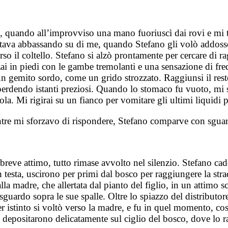
 quando all’improvviso una mano fuoriuscì dai rovi e mi tr
a stava abbassando su di me, quando Stefano gli volò addos
so il coltello. Stefano si alzò prontamente per cercare di r
lzai in piedi con le gambe tremolanti e una sensazione di fr
le un gemito sordo, come un grido strozzato. Raggiunsi il re
 perdendo istanti preziosi. Quando lo stomaco fu vuoto, mi
a. Mi rigirai su un fianco per vomitare gli ultimi liquidi 
tre mi sforzavo di rispondere, Stefano comparve con sguar
eve attimo, tutto rimase avvolto nel silenzio. Stefano cadde
in testa, uscirono per primi dal bosco per raggiungere la st
lla madre, che allertata dal pianto del figlio, in un attimo
sguardo sopra le sue spalle. Oltre lo spiazzo del distributor
 istinto si voltò verso la madre, e fu in quel momento, così
lo depositarono delicatamente sul ciglio del bosco, dove lo r