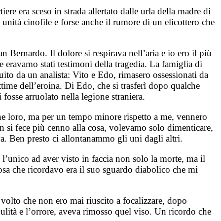
e era sceso in strada allertato dalle urla della madre di
nità cinofile e forse anche il rumore di un elicottero che
 Bernardo. Il dolore si respirava nell’aria e io ero il più
e eravamo stati testimoni della tragedia. La famiglia di
guito da un analista: Vito e Edo, rimasero ossessionati da
ttime dell’eroina. Di Edo, che si trasferì dopo qualche
 fosse arruolato nella legione straniera.
he loro, ma per un tempo minore rispetto a me, vennero
on si fece più cenno alla cosa, volevamo solo dimenticare,
. Ben presto ci allontanammo gli uni dagli altri.
l’unico ad aver visto in faccia non solo la morte, ma il
cosa che ricordavo era il suo sguardo diabolico che mi
 volto che non ero mai riuscito a focalizzare, dopo
dulità e l’orrore, aveva rimosso quel viso. Un ricordo che