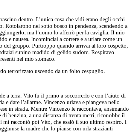
ascino dentro. L’unica cosa che vidi erano degli occhi
so. Rotolarono nel sotto bosco in pendenza, scendendo a
aggiungerlo, ma l’uomo lo afferrò per la caviglia. Il mio
eddo e nausea. Incominciai a correre e a urlare come un
sto del gruppo. Purtroppo quando arrivai al loro cospetto,
 sdraiai supino madido di gelido sudore. Respiravo
presenti nel mio stomaco.
do terrorizzato uscendo da un folto cespuglio.
 a terra. Vito fu il primo a soccorrerlo e con l’aiuto di
rada e dare l’allarme. Vincenzo urlava e piangeva nello
 scese in strada. Mentre Vincenzo le raccontava, ansimando
e di benzina, a una distanza di trenta metri, riconobbe il
 mi raccontò poi Vito, che esalò il suo ultimo respiro. I
aggiunse la madre che lo pianse con urla strazianti