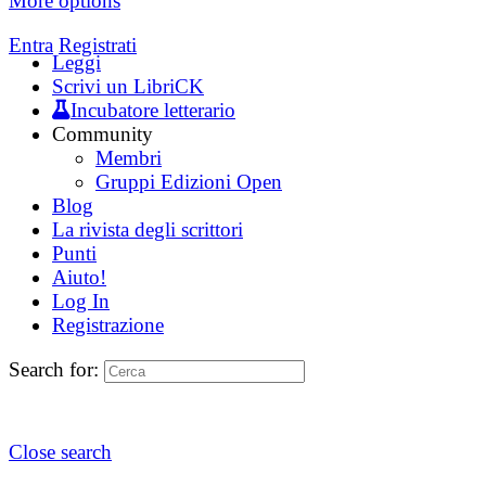
More options
Entra
Registrati
Leggi
Scrivi un LibriCK
Incubatore letterario
Community
Membri
Gruppi Edizioni Open
Blog
La rivista degli scrittori
Punti
Aiuto!
Log In
Registrazione
Search for:
Close search