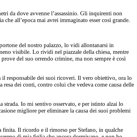
etri da dove avvenne l’assassinio. Gli inquirenti non
edia che all’epoca mai avrei immaginato esser così grande.
ortone del nostro palazzo, lo vidi allontanarsi in
no visibile. Lo rividi nel piazzale della chiesa, mentre
 le prove del suo orrendo crimine, ma non sempre è così
l responsabile dei suoi ricoveri. Il vero obiettivo, ora lo
la resa dei conti, contro colui che vedeva come causa delle
 strada. Io mi sentivo osservato, e per istinto alzai lo
asione migliore per eliminare la causa dei suoi problemi
finita. Il ricordo e il rimorso per Stefano, in qualche
sereno di mia figlia che ancora dormivano, e non ho