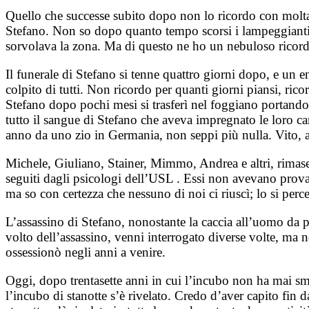
Quello che successe subito dopo non lo ricordo con molta c
Stefano. Non so dopo quanto tempo scorsi i lampeggianti de
sorvolava la zona. Ma di questo ne ho un nebuloso ricor
Il funerale di Stefano si tenne quattro giorni dopo, e un e
colpito di tutti. Non ricordo per quanti giorni piansi, ric
Stefano dopo pochi mesi si trasferì nel foggiano portandosi
tutto il sangue di Stefano che aveva impregnato le loro car
anno da uno zio in Germania, non seppi più nulla. Vito, a d
Michele, Giuliano, Stainer, Mimmo, Andrea e altri, rima
seguiti dagli psicologi dell’USL . Essi non avevano provat
ma so con certezza che nessuno di noi ci riuscì; lo si per
L’assassino di Stefano, nonostante la caccia all’uomo da pa
volto dell’assassino, venni interrogato diverse volte, ma n
ossessionò negli anni a venire.
Oggi, dopo trentasette anni in cui l’incubo non ha mai sme
l’incubo di stanotte s’è rivelato. Credo d’aver capito fin