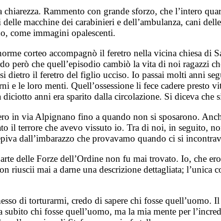
hiarezza. Rammento con grande sforzo, che l’intero quartier
lle macchine dei carabinieri e dell’ambulanza, cani delle u
do, come immagini opalescenti.
norme corteo accompagnò il feretro nella vicina chiesa di San
ordo però che quell’episodio cambiò la vita di noi ragazzi ch
 dietro il feretro del figlio ucciso. Io passai molti anni se
ni e le loro menti. Quell’ossessione li fece cadere presto vi
iciotto anni era sparito dalla circolazione. Si diceva che si
sero in via Alpignano fino a quando non si sposarono. Anc
o il terrore che avevo vissuto io. Tra di noi, in seguito, n
cepiva dall’imbarazzo che provavamo quando ci si incontrava
rte delle Forze dell’Ordine non fu mai trovato. Io, che ero 
on riuscii mai a darne una descrizione dettagliata; l’unica 
sso di torturarmi, credo di sapere chi fosse quell’uomo. Il
 da subito chi fosse quell’uomo, ma la mia mente per l’incre