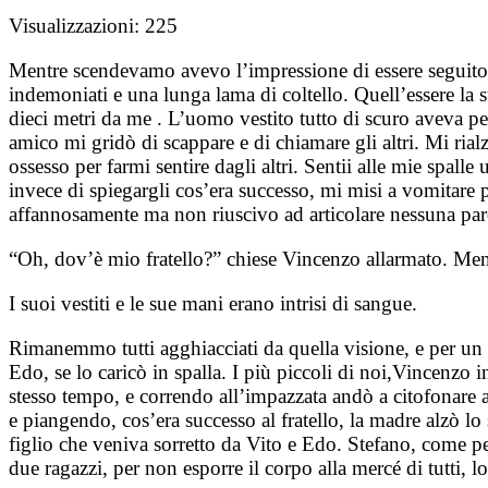
Visualizzazioni:
225
Mentre scendevamo avevo l’impressione di essere seguito,
indemoniati e una lunga lama di coltello. Quell’essere l
dieci metri da me . L’uomo vestito tutto di scuro aveva per
amico mi gridò di scappare e di chiamare gli altri. Mi ria
ossesso per farmi sentire dagli altri. Sentii alle mie spal
invece di spiegargli cos’era successo, mi misi a vomitare
affannosamente ma non riuscivo ad articolare nessuna parol
“Oh, dov’è mio fratello?” chiese Vincenzo allarmato. Men
I suoi vestiti e le sue mani erano intrisi di sangue.
Rimanemmo tutti agghiacciati da quella visione, e per un br
Edo, se lo caricò in spalla. I più piccoli di noi,Vincenzo 
stesso tempo, e correndo all’impazzata andò a citofonare a
e piangendo, cos’era successo al fratello, la madre alzò lo 
figlio che veniva sorretto da Vito e Edo. Stefano, come per
due ragazzi, per non esporre il corpo alla mercé di tutti, 