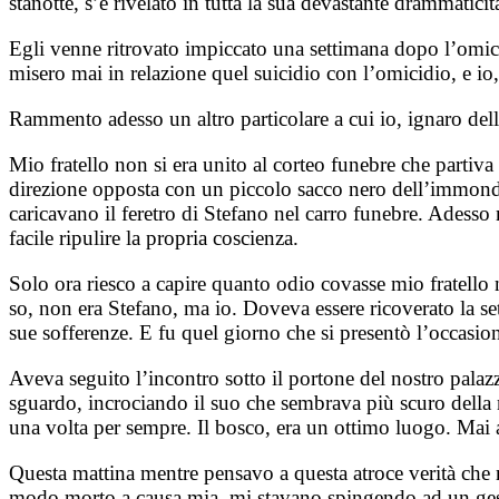
stanotte, s’è rivelato in tutta la sua devastante drammatici
Egli venne ritrovato impiccato una settimana dopo l’omici
misero mai in relazione quel suicidio con l’omicidio, e io,
Rammento adesso un altro particolare a cui io, ignaro del
Mio fratello non si era unito al corteo funebre che partiva
direzione opposta con un piccolo sacco nero dell’immondizi
caricavano il feretro di Stefano nel carro funebre. Adess
facile ripulire la propria coscienza.
Solo ora riesco a capire quanto odio covasse mio fratello ne
so, non era Stefano, ma io. Doveva essere ricoverato la se
sue sofferenze. E fu quel giorno che si presentò l’occasione
Aveva seguito l’incontro sotto il portone del nostro palazzo
sguardo, incrociando il suo che sembrava più scuro della 
una volta per sempre. Il bosco, era un ottimo luogo. Mai 
Questa mattina mentre pensavo a questa atroce verità che no
modo morto a causa mia, mi stavano spingendo ad un gesto