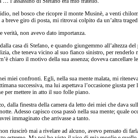
tà … l’assassino di Stefano era mio fratello.
dio, nel bosco che ricopre il monte Musinè, a venti chilom
 a breve giro di posta, mi ritrovai colpito da un’altra trag
le verità, non avevo dato importanza.
 dalla casa di Stefano, e quando giungemmo all’altezza del p
a, che teneva vicino al suo fianco sinistro, per renderlo me
o m’è chiaro il motivo della sua assenza; doveva cancellare
i miei confronti. Egli, nella sua mente malata, mi riteneva i
ttimana successiva, ma lui aspettava l’occasione giusta per 
 per mettere in atto il suo folle piano.
, dalla finestra della camera da letto dei miei che dava sulla
notte. Adesso capisco cosa passò nella sua mente; quale occ
avrei immaginato che arrivasse a tanto.
n riuscirò mai a rivelare ad alcuno, avevo pensato di farla 
 estremo. Ma poi ho visto il viso di mia moglie e quello 