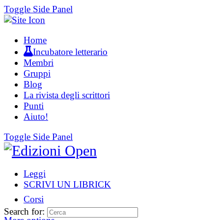
Toggle Side Panel
Home
Incubatore letterario
Membri
Gruppi
Blog
La rivista degli scrittori
Punti
Aiuto!
Toggle Side Panel
Leggi
SCRIVI UN LIBRICK
Corsi
Search for: