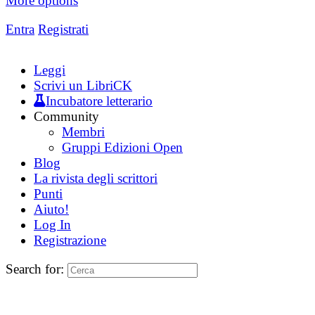
More options
Entra
Registrati
Leggi
Scrivi un LibriCK
Incubatore letterario
Community
Membri
Gruppi Edizioni Open
Blog
La rivista degli scrittori
Punti
Aiuto!
Log In
Registrazione
Search for: