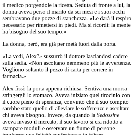
il medico porgendole la ricetta. Seduta di fronte a lui, la
donna aveva perso il marito da sei mesi e i suoi occhi
sembravano due pozze di stanchezza. «Le darà il respiro
necessario per rimettersi in piedi. Ma si ricordi: la mente
ha bisogno del suo tempo.»
La donna, però, era già per metà fuori dalla porta.
«La vedi, Alex?» sussurrò il dottore lasciandosi cadere
sulla sedia. «Non ascoltano nemmeno più le avvertenze.
Vogliono soltanto il pezzo di carta per correre in
farmacia.»
Alex fissò la porta appena richiusa. Sentiva una morsa
stringergli lo stomaco. Aveva iniziato quel tirocinio con
il cuore pieno di speranza, convinto che il suo compito
sarebbe stato quello di alleviare le sofferenze e ascoltare
chi aveva bisogno. Invece, da quando la
Sedossine
aveva invaso il mercato, il suo lavoro si era ridotto a
stampare moduli e osservare un fiume di persone
implorare una felicità confezionata in
blister
.