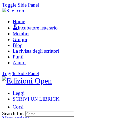
Toggle Side Panel
Home
Incubatore letterario
Membri
Gruppi
Blog
La rivista degli scrittori
Punti
Aiuto!
Toggle Side Panel
Leggi
SCRIVI UN LIBRICK
Corsi
Search for: