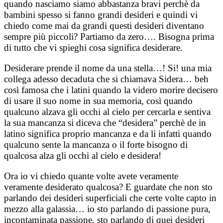
quando nasciamo siamo abbastanza bravi perchè da
bambini spesso si fanno grandi desideri e quindi vi
chiedo come mai da grandi questi desideri diventano
sempre più piccoli? Partiamo da zero…. Bisogna prima
di tutto che vi spieghi cosa significa desiderare.
Desiderare prende il nome da una stella…! Si! una mia
collega adesso decaduta che si chiamava Sidera… beh
così famosa che i latini quando la videro morire decisero
di usare il suo nome in sua memoria, così quando
qualcuno alzava gli occhi al cielo per cercarla e sentiva
la sua mancanza si diceva che
“desidera” perchè de in
latino significa proprio mancanza e da li infatti quando
qualcuno sente la mancanza o il forte bisogno di
qualcosa alza gli occhi al cielo e desidera!
Ora io vi chiedo quante volte avete veramente
veramente desiderato qualcosa? E guardate che non sto
parlando dei desideri superficiali che certe volte capto in
mezzo alla galassia… io sto parlando di passione pura,
incontaminata passione, sto parlando di quei desideri