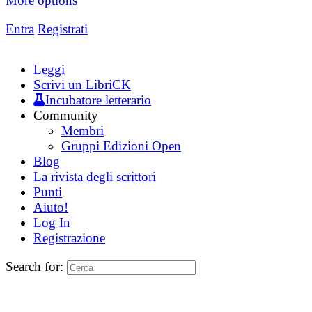
More options
Entra
Registrati
Leggi
Scrivi un LibriCK
Incubatore letterario
Community
Membri
Gruppi Edizioni Open
Blog
La rivista degli scrittori
Punti
Aiuto!
Log In
Registrazione
Search for: