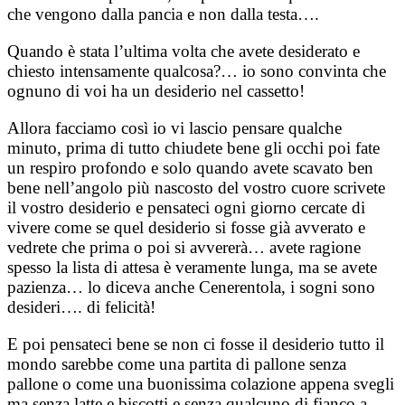
che vengono dalla pancia e non dalla testa….
Quando è stata l’ultima volta che avete desiderato e
chiesto intensamente qualcosa?… io sono convinta che
ognuno di voi ha un desiderio nel cassetto!
Allora facciamo così io vi lascio pensare qualche
minuto, prima di tutto chiudete bene gli occhi poi fate
un respiro profondo e solo quando avete scavato ben
bene nell’angolo più nascosto del vostro cuore scrivete
il vostro desiderio e pensateci ogni giorno cercate di
vivere come se quel desiderio si fosse già avverato e
vedrete che prima o poi si avvererà… avete ragione
spesso la lista di attesa è veramente lunga, ma se avete
pazienza… lo diceva anche Cenerentola, i sogni sono
desideri…. di felicità!
E poi pensateci bene se non ci fosse il desiderio tutto il
mondo sarebbe come una partita di pallone senza
pallone o come una buonissima colazione appena svegli
ma senza latte e biscotti e senza qualcuno di fianco a