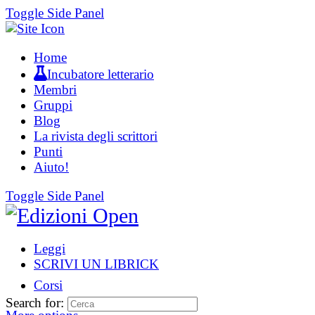
Toggle Side Panel
Home
Incubatore letterario
Membri
Gruppi
Blog
La rivista degli scrittori
Punti
Aiuto!
Toggle Side Panel
Leggi
SCRIVI UN LIBRICK
Corsi
Search for: