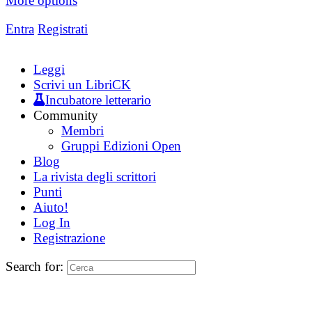
More options
Entra
Registrati
Leggi
Scrivi un LibriCK
Incubatore letterario
Community
Membri
Gruppi Edizioni Open
Blog
La rivista degli scrittori
Punti
Aiuto!
Log In
Registrazione
Search for: