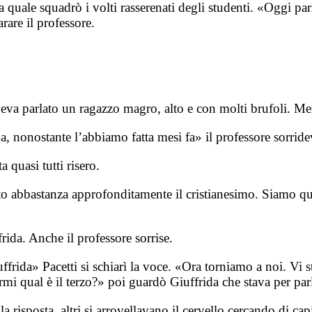
 quale squadrò i volti rasserenati degli studenti. «Oggi pa
rare il professore.
eva parlato un ragazzo magro, alto e con molti brufoli. Mez
a, nonostante l’abbiamo fatta mesi fa» il professore sorride
 quasi tutti risero.
tato abbastanza approfonditamente il cristianesimo. Siamo 
rida. Anche il professore sorrise.
frida» Pacetti si schiarì la voce. «Ora torniamo a noi. Vi s
dirmi qual è il terzo?» poi guardò Giuffrida che stava per pa
 risposta, altri si arrovellavano il cervello cercando di capi