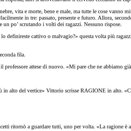
ebre, vita e morte, bene e male, ma tutte le cose vanno mini
acilmente in tre: passato, presente e futuro. Allora, secon
se un po’ scrutando i volti dei ragazzi. Nessuno rispose.
lo definireste cattivo o malvagio?» questa volta più ragaz
econda fila.
l professore attese di nuovo. «Mi pare che ne abbiamo già p
 in alto del vertice» Vittorio scrisse RAGIONE in alto. «Ci
i ritornò a guardare tutti, uno per volta. «La ragione è an