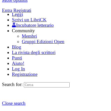
More options
Entra
Registrati
Leggi
Scrivi un LibriCK
Incubatore letterario
Community
Membri
Gruppi Edizioni Open
Blog
La rivista degli scrittori
Punti
Aiuto!
Log In
Registrazione
Search for:
Close search