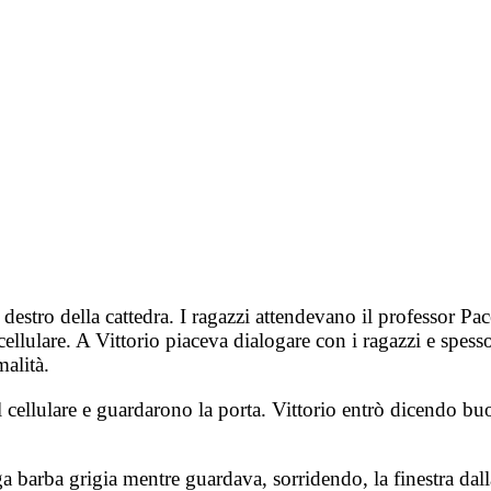
 destro della cattedra. I ragazzi attendevano il professor P
cellulare. A Vittorio piaceva dialogare con i ragazzi e spesso
malità.
il cellulare e guardarono la porta. Vittorio entrò dicendo bu
ga barba grigia mentre guardava, sorridendo, la finestra dal