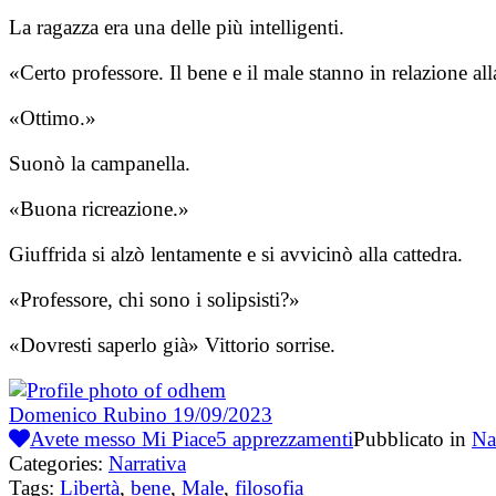
La ragazza era una delle più intelligenti.
«Certo professore. Il bene e il male stanno in relazione all
«Ottimo.»
Suonò la campanella.
«Buona ricreazione.»
Giuffrida si alzò lentamente e si avvicinò alla cattedra.
«Professore, chi sono i solipsisti?»
«Dovresti saperlo già» Vittorio sorrise.
Domenico Rubino
19/09/2023
Avete messo Mi Piace
5
apprezzamenti
Pubblicato in
Na
Categories:
Narrativa
Tags:
Libertà
,
bene
,
Male
,
filosofia