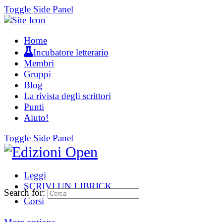
Toggle Side Panel
Home
Incubatore letterario
Membri
Gruppi
Blog
La rivista degli scrittori
Punti
Aiuto!
Toggle Side Panel
Leggi
SCRIVI UN LIBRICK
Search for:
Corsi