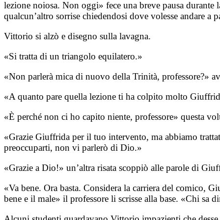
lezione noiosa. Non oggi» fece una breve pausa durante la
qualcun’altro sorrise chiedendosi dove volesse andare a pa
Vittorio si alzò e disegno sulla lavagna.
«Si tratta di un triangolo equilatero.»
«Non parlerà mica di nuovo della Trinità, professore?» av
«A quanto pare quella lezione ti ha colpito molto Giuffrid
«È perché non ci ho capito niente, professore» questa volta
«Grazie Giuffrida per il tuo intervento, ma abbiamo trat
preoccuparti, non vi parlerò di Dio.»
«Grazie a Dio!» un’altra risata scoppiò alle parole di Giuff
«Va bene. Ora basta. Considera la carriera del comico, Giuf
bene e il male» il professore li scrisse alla base. «Chi sa 
Alcuni studenti guardavano Vittorio impazienti che desse la