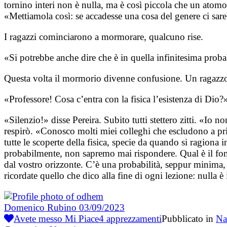
tornino interi non è nulla, ma è così piccola che un atom
«Mettiamola così: se accadesse una cosa del genere ci sar
I ragazzi cominciarono a mormorare, qualcuno rise.
«Si potrebbe anche dire che è in quella infinitesima proba
Questa volta il mormorio divenne confusione. Un ragazzo fe
«Professore! Cosa c’entra con la fisica l’esistenza di Dio?
«Silenzio!» disse Pereira. Subito tutti stettero zitti. «I
respirò. «Conosco molti miei colleghi che escludono a pr
tutte le scoperte della fisica, specie da quando si ragiona 
probabilmente, non sapremo mai rispondere. Qual è il fond
dal vostro orizzonte. C’è una probabilità, seppur minima, 
ricordate quello che dico alla fine di ogni lezione: nulla è
Domenico Rubino
03/09/2023
Avete messo Mi Piace
4
apprezzamenti
Pubblicato in
Na