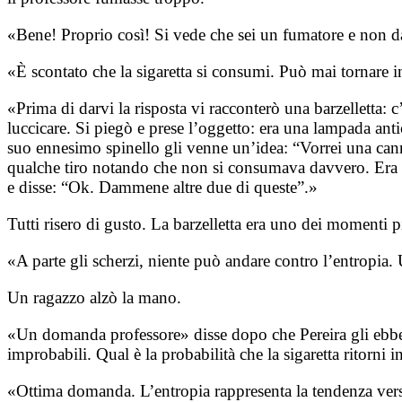
«Bene! Proprio così! Si vede che sei un fumatore e non dai 
«È scontato che la sigaretta si consumi. Può mai tornare in
«Prima di darvi la risposta vi racconterò una barzelletta:
luccicare. Si piegò e prese l’oggetto: era una lampada anti
suo ennesimo spinello gli venne un’idea: “Vorrei una cann
qualche tiro notando che non si consumava davvero. Era cos
e disse: “Ok. Dammene altre due di queste”.»
Tutti risero di gusto. La barzelletta era uno dei momenti pi
«A parte gli scherzi, niente può andare contro l’entropia.
Un ragazzo alzò la mano.
«Un domanda professore» disse dopo che Pereira gli ebbe d
improbabili. Qual è la probabilità che la sigaretta ritorni i
«Ottima domanda. L’entropia rappresenta la tendenza verso s