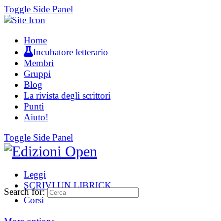
Toggle Side Panel
Home
Incubatore letterario
Membri
Gruppi
Blog
La rivista degli scrittori
Punti
Aiuto!
Toggle Side Panel
Leggi
SCRIVI UN LIBRICK
Search for:
Corsi