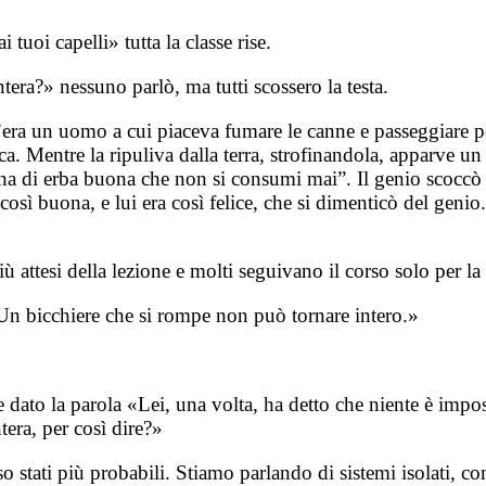
tuoi capelli» tutta la classe rise.
tera?» nessuno parlò, ma tutti scossero la testa.
 c’era un uomo a cui piaceva fumare le canne e passeggiare p
ca. Mentre la ripuliva dalla terra, strofinandola, apparve un
a di erba buona che non si consumi mai”. Il genio scoccò le
ì buona, e lui era così felice, che si dimenticò del genio. 
ù attesi della lezione e molti seguivano il corso solo per la
 Un bicchiere che si rompe non può tornare intero.»
ato la parola «Lei, una volta, ha detto che niente è imposs
ntera, per così dire?»
tati più probabili. Stiamo parlando di sistemi isolati, come