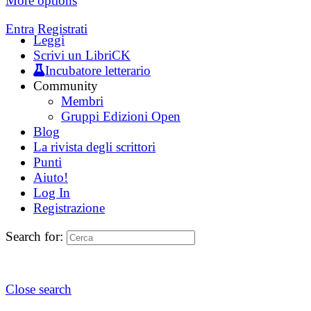
More options
Entra
Registrati
Leggi
Scrivi un LibriCK
Incubatore letterario
Community
Membri
Gruppi Edizioni Open
Blog
La rivista degli scrittori
Punti
Aiuto!
Log In
Registrazione
Search for:
Close search