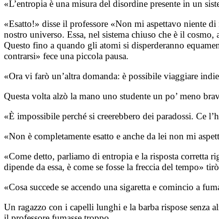
«L’entropia è una misura del disordine presente in un sis
«Esatto!» disse il professore «Non mi aspettavo niente di 
nostro universo. Essa, nel sistema chiuso che è il cosmo,
Questo fino a quando gli atomi si disperderanno equament
contrarsi» fece una piccola pausa.
«Ora vi farò un’altra domanda: è possibile viaggiare indi
Questa volta alzò la mano uno studente un po’ meno bra
«È impossibile perché si creerebbero dei paradossi. Ce l’ha
«Non è completamente esatto e anche da lei non mi aspetta
«Come detto, parliamo di entropia e la risposta corretta ri
dipende da essa, è come se fosse la freccia del tempo» tirò
«Cosa succede se accendo una sigaretta e comincio a fuma
Un ragazzo con i capelli lunghi e la barba rispose senza a
il professore fumasse troppo.