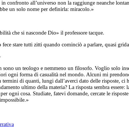
o in confronto all’universo non la raggiunge neanche lonta
ebbe un solo nome per definirla: miracolo.»
bilità che si nasconde Dio» il professore tacque.
ce stare tutti zitti quando cominciò a parlare, quasi gridan
»
o non sono un teologo e nemmeno un filosofo. Voglio solo in
iori ogni forma di casualità nel mondo. Alcuni mi prendono
in termini di quanti, lungi dall’averci dato delle risposte, c
amento ultimo della materia? La risposta sembra essere: la 
per ogni cosa. Studiate, fatevi domande, cercate le rispost
 impossibile.»
rrativa