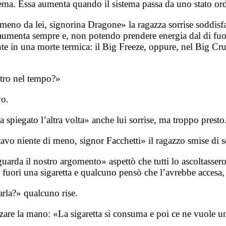
tema. Essa aumenta quando il sistema passa da uno stato or
meno da lei, signorina Dragone» la ragazza sorrise soddisfat
 aumenta sempre e, non potendo prendere energia dal di fuo
e in una morte termica: il Big Freeze, oppure, nel Big Cru
etro nel tempo?»
vo.
 spiegato l’altra volta» anche lui sorrise, ma troppo presto
vo niente di meno, signor Facchetti» il ragazzo smise di so
guarda il nostro argomento» aspettò che tutti lo ascoltasser
 fuori una sigaretta e qualcuno pensò che l’avrebbe accesa, 
rla?» qualcuno rise.
lzare la mano: «La sigaretta si consuma e poi ce ne vuole un