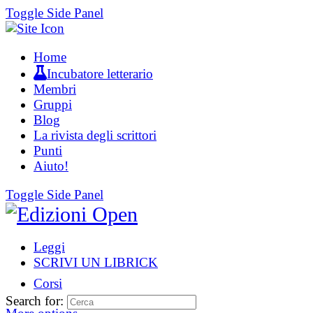
Toggle Side Panel
Home
Incubatore letterario
Membri
Gruppi
Blog
La rivista degli scrittori
Punti
Aiuto!
Toggle Side Panel
Leggi
SCRIVI UN LIBRICK
Corsi
Search for: