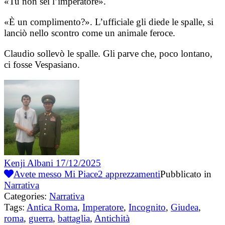
«Tu non sei l’imperatore».
«È un complimento?». L’ufficiale gli diede le spalle, si
lanciò nello scontro come un animale feroce.
Claudio sollevò le spalle. Gli parve che, poco lontano,
ci fosse Vespasiano.
Kenji Albani
17/12/2025
Avete messo Mi Piace
2
apprezzamenti
Pubblicato in
Narrativa
Categories:
Narrativa
Tags:
Antica Roma
,
Imperatore
,
Incognito
,
Giudea
,
roma
,
guerra
,
battaglia
,
Antichità