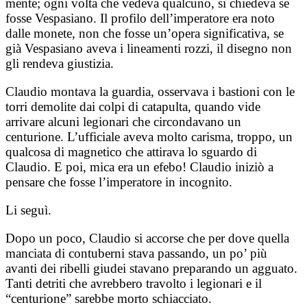
mente; ogni volta che vedeva qualcuno, si chiedeva se
fosse Vespasiano. Il profilo dell’imperatore era noto
dalle monete, non che fosse un’opera significativa, se
già Vespasiano aveva i lineamenti rozzi, il disegno non
gli rendeva giustizia.
Claudio montava la guardia, osservava i bastioni con le
torri demolite dai colpi di catapulta, quando vide
arrivare alcuni legionari che circondavano un
centurione. L’ufficiale aveva molto carisma, troppo, un
qualcosa di magnetico che attirava lo sguardo di
Claudio. E poi, mica era un efebo! Claudio iniziò a
pensare che fosse l’imperatore in incognito.
Li seguì.
Dopo un poco, Claudio si accorse che per dove quella
manciata di contuberni stava passando, un po’ più
avanti dei ribelli giudei stavano preparando un agguato.
Tanti detriti che avrebbero travolto i legionari e il
“centurione” sarebbe morto schiacciato.