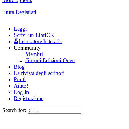
More options
Entra
Registrati
Leggi
Scrivi un LibriCK
Incubatore letterario
Community
Membri
Gruppi Edizioni Open
Blog
La rivista degli scrittori
Punti
Aiuto!
Log In
Registrazione
Search for: