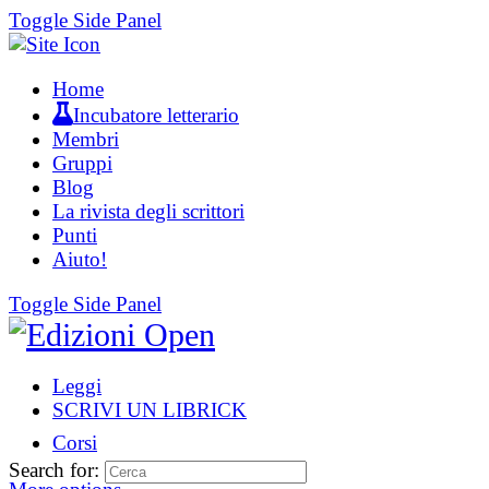
Toggle Side Panel
Home
Incubatore letterario
Membri
Gruppi
Blog
La rivista degli scrittori
Punti
Aiuto!
Toggle Side Panel
Leggi
SCRIVI UN LIBRICK
Corsi
Search for: