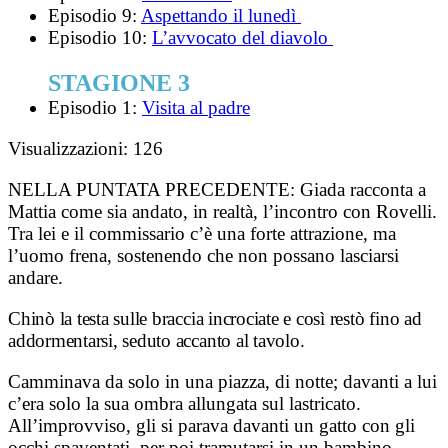
Episodio 9:
Aspettando il lunedì
Episodio 10:
L’avvocato del diavolo
STAGIONE 3
Episodio 1:
Visita al padre
Visualizzazioni:
126
NELLA PUNTATA PRECEDENTE:
Giada racconta a
Mattia come sia andato, in realtà, l’incontro con Rovelli.
Tra lei e il commissario c’è una forte attrazione, ma
l’uomo frena, sostenendo che non possano lasciarsi
andare.
​Chinò la testa sulle braccia incrociate e così restò fino ad
addormentarsi, seduto accanto al tavolo.
​Camminava da solo in una piazza, di notte; davanti a lui
c’era solo la sua ombra allungata sul lastricato.
All’improvviso, gli si parava davanti un gatto con gli
occhi spaventati, per poi tramutarsi in un bambino.