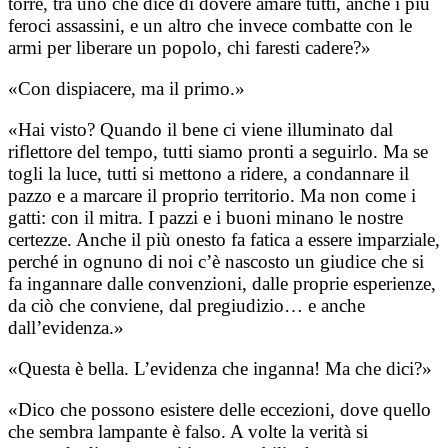
torre, tra uno che dice di dovere amare tutti, anche i più
feroci assassini, e un altro che invece combatte con le
armi per liberare un popolo, chi faresti cadere?»
​«Con dispiacere, ma il primo.»
​«Hai visto? Quando il bene ci viene illuminato dal
riflettore del tempo, tutti siamo pronti a seguirlo. Ma se
togli la luce, tutti si mettono a ridere, a condannare il
pazzo e a marcare il proprio territorio. Ma non come i
gatti: con il mitra. I pazzi e i buoni minano le nostre
certezze. Anche il più onesto fa fatica a essere imparziale,
perché in ognuno di noi c’è nascosto un giudice che si
fa ingannare dalle convenzioni, dalle proprie esperienze,
da ciò che conviene, dal pregiudizio… e anche
dall’evidenza.»
​«Questa è bella. L’evidenza che inganna! Ma che dici?»
​«Dico che possono esistere delle eccezioni, dove quello
che sembra lampante è falso. A volte la verità si