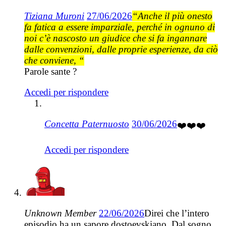
Tiziana Muroni
27/06/2026
“Anche il più onesto
fa fatica a essere imparziale, perché in ognuno di
noi c’è nascosto un giudice che si fa ingannare
dalle convenzioni, dalle proprie esperienze, da ciò
che conviene, “
Parole sante ?
Accedi per rispondere
Concetta Paternuosto
30/06/2026
❤️❤️❤️
Accedi per rispondere
Unknown Member
22/06/2026
Direi che l’intero
episodio ha un sapore dostoevskiano. Dal sogno