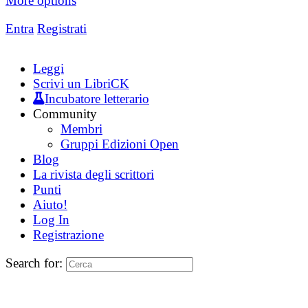
More options
Entra
Registrati
Leggi
Scrivi un LibriCK
Incubatore letterario
Community
Membri
Gruppi Edizioni Open
Blog
La rivista degli scrittori
Punti
Aiuto!
Log In
Registrazione
Search for: