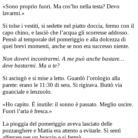
​«Sono proprio fuori. Ma cos’ho nella testa? Devo
lavarmi.»
​Si tolse i vestiti, si sedette nel piatto doccia, fermo con il
capo chino, e lasciò che l’acqua gli scorresse addosso.
Pensò al temporale del pomeriggio e alla dolcezza di
quei brevi momenti, anche se non era successo niente.
​Non dovevi incontrarmi. A me può anche bastare…
deve bastarmi. Ma a te?
​Si asciugò e si mise a letto. Guardò l’orologio alla
parete: erano le 11:30 di sera. Si rigirava. Buttò via
guanciale e lenzuolo.
​«Ho capito. È inutile: il sonno è passato. Meglio uscire.
Fuori l’aria è fresca.»
​La pioggia del pomeriggio aveva lasciato delle
pozzanghere e Mattia era attento a evitarle. Si sentì
afferrare per un braccio e si fermò.