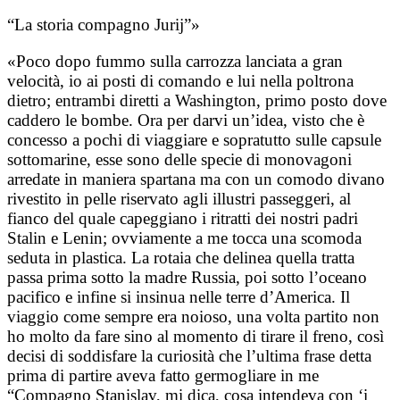
“La storia compagno Jurij”»
«Poco dopo fummo sulla carrozza lanciata a gran
velocità, io ai posti di comando e lui nella poltrona
dietro; entrambi diretti a Washington, primo posto dove
caddero le bombe. Ora per darvi un’idea, visto che è
concesso a pochi di viaggiare e sopratutto sulle capsule
sottomarine, esse sono delle specie di monovagoni
arredate in maniera spartana ma con un comodo divano
rivestito in pelle riservato agli illustri passeggeri, al
fianco del quale capeggiano i ritratti dei nostri padri
Stalin e Lenin; ovviamente a me tocca una scomoda
seduta in plastica. La rotaia che delinea quella tratta
passa prima sotto la madre Russia, poi sotto l’oceano
pacifico e infine si insinua nelle terre d’America. Il
viaggio come sempre era noioso, una volta partito non
ho molto da fare sino al momento di tirare il freno, così
decisi di soddisfare la curiosità che l’ultima frase detta
prima di partire aveva fatto germogliare in me
“Compagno Stanislav, mi dica, cosa intendeva con ‘i