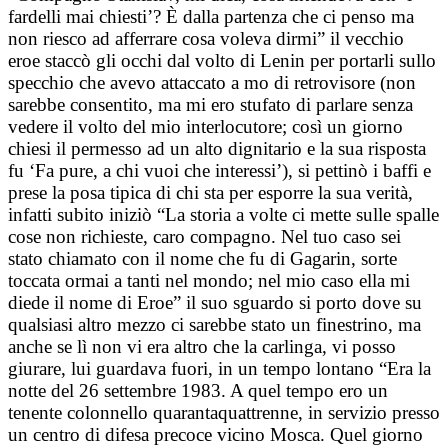
fardelli mai chiesti’? È dalla partenza che ci penso ma
non riesco ad afferrare cosa voleva dirmi” il vecchio
eroe staccò gli occhi dal volto di Lenin per portarli sullo
specchio che avevo attaccato a mo di retrovisore (non
sarebbe consentito, ma mi ero stufato di parlare senza
vedere il volto del mio interlocutore; così un giorno
chiesi il permesso ad un alto dignitario e la sua risposta
fu ‘Fa pure, a chi vuoi che interessi’), si pettinò i baffi e
prese la posa tipica di chi sta per esporre la sua verità,
infatti subito iniziò “La storia a volte ci mette sulle spalle
cose non richieste, caro compagno. Nel tuo caso sei
stato chiamato con il nome che fu di Gagarin, sorte
toccata ormai a tanti nel mondo; nel mio caso ella mi
diede il nome di Eroe” il suo sguardo si porto dove su
qualsiasi altro mezzo ci sarebbe stato un finestrino, ma
anche se lì non vi era altro che la carlinga, vi posso
giurare, lui guardava fuori, in un tempo lontano “Era la
notte del 26 settembre 1983. A quel tempo ero un
tenente colonnello quarantaquattrenne, in servizio presso
un centro di difesa precoce vicino Mosca. Quel giorno