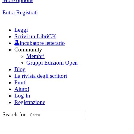
More options
Entra
Registrati
Leggi
Scrivi un LibriCK
Incubatore letterario
Community
Membri
Gruppi Edizioni Open
Blog
La rivista degli scrittori
Punti
Aiuto!
Log In
Registrazione
Search for: