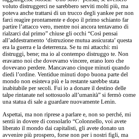
voluto distruggerci ne sarebbero serviti molti più, ma
poteva anche trattarsi di un trucco degli yankee per non
farci reagire prontamente e dopo il primo schianto far
partire l’attacco vero, mentre noi ancora tentavamo di
rialzarci dal primo” chiuse gli occhi “Così pensai
all’addestramento ‘distruzione mutua assicurata’ questa
era la guerra e la deterrenza. Se tu mi attacchi: mi
distruggi, bene; ma io al contempo distruggo te. Non
eravamo noi che dovevamo vincere, erano loro che
dovevano perdere. Mancavano cinque minuti quando
diedi l’ordine. Ventidue minuti dopo buona parte del
mondo non esisteva più e la restante sarebbe stata
inabitabile per secoli. Fui io a donare il destino delle
talpe rintanate nel sottosuolo all’umanità” si fermò come
una statua di sale a guardare nuovamente Lenin.
Aspettai, ma non riprese a parlare e, non so perché, mi
sentii in dovere di consolarlo “Colonnello, voi avete
liberato il mondo dai capitalisti, gli avete donato un
avvenire più prospero, forse non per i nostri figli, ma