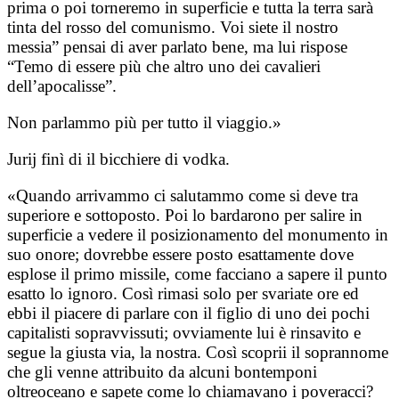
prima o poi torneremo in superficie e tutta la terra sarà
tinta del rosso del comunismo. Voi siete il nostro
messia” pensai di aver parlato bene, ma lui rispose
“Temo di essere più che altro uno dei cavalieri
dell’apocalisse”.
Non parlammo più per tutto il viaggio.»
Jurij finì di il bicchiere di vodka.
«Quando arrivammo ci salutammo come si deve tra
superiore e sottoposto. Poi lo bardarono per salire in
superficie a vedere il posizionamento del monumento in
suo onore; dovrebbe essere posto esattamente dove
esplose il primo missile, come facciano a sapere il punto
esatto lo ignoro. Così rimasi solo per svariate ore ed
ebbi il piacere di parlare con il figlio di uno dei pochi
capitalisti sopravvissuti; ovviamente lui è rinsavito e
segue la giusta via, la nostra. Così scoprii il soprannome
che gli venne attribuito da alcuni bontemponi
oltreoceano e sapete come lo chiamavano i poveracci?