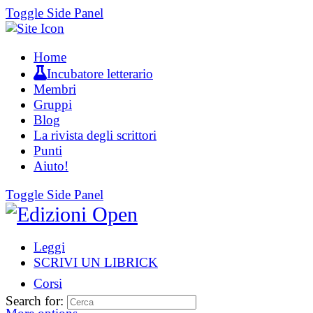
Toggle Side Panel
Home
Incubatore letterario
Membri
Gruppi
Blog
La rivista degli scrittori
Punti
Aiuto!
Toggle Side Panel
Leggi
SCRIVI UN LIBRICK
Corsi
Search for: