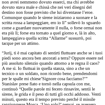
non avrei nemmeno dovuto esserci, ma chi avrebbe
dovuto stava male e chissà che nei veri disegni del
destino non fosse previsto che lui diventasse l’eroe.
Comunque quando le sirene iniziarono a suonare e la
scritta rossa a lampeggiare, ero io lì” sollevò lo sguardo
come a guardare nuovamente il nulla, o forse ormai non
era più lì; forse era tornato a quel giorno e, là in alto,
lampeggiava quella scritta “Allarme” sussurrò, poi
tacque per un attimo.
“Jurij, ti è mai capitato di sentirti fluttuare anche se i tuoi
piedi sono ancora ben ancorati a terra? Oppure essere nel
più assoluto silenzio quando attorno a te regna il caos?
A me sì. Io fluttuai in quella stanza, sino a che un
tecnico o un soldato, non ricordo bene, prendendomi
per le spalle mi chiese’Signore cosa facciamo?’”
Stanislav prese fiato e tornò nella capsula con me,
continuò “Quelle parole mi fecero rinsavire, sentii le
sirene, le grida e il peso di tutti gli occhi addosso. Venti
minuti, questo era il tempo previsto perché il missile
raggiungesse Mosca. ‘Uno solo?’ pensai, se avessero