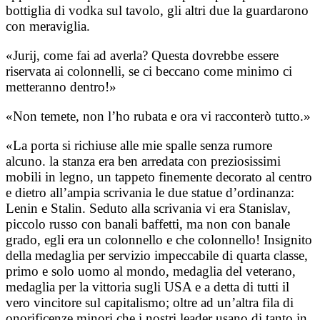
bottiglia di vodka sul tavolo, gli altri due la guardarono
con meraviglia.
«Jurij, come fai ad averla? Questa dovrebbe essere
riservata ai colonnelli, se ci beccano come minimo ci
metteranno dentro!»
«Non temete, non l’ho rubata e ora vi racconterò tutto.»
«La porta si richiuse alle mie spalle senza rumore
alcuno. la stanza era ben arredata con preziosissimi
mobili in legno, un tappeto finemente decorato al centro
e dietro all’ampia scrivania le due statue d’ordinanza:
Lenin e Stalin. Seduto alla scrivania vi era Stanislav,
piccolo russo con banali baffetti, ma non con banale
grado, egli era un colonnello e che colonnello! Insignito
della medaglia per servizio impeccabile di quarta classe,
primo e solo uomo al mondo, medaglia del veterano,
medaglia per la vittoria sugli USA e a detta di tutti il
vero vincitore sul capitalismo; oltre ad un’altra fila di
onorificenze minori che i nostri leader usano di tanto in