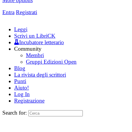
More options
Entra
Registrati
Leggi
Scrivi un LibriCK
Incubatore letterario
Community
Membri
Gruppi Edizioni Open
Blog
La rivista degli scrittori
Punti
Aiuto!
Log In
Registrazione
Search for: