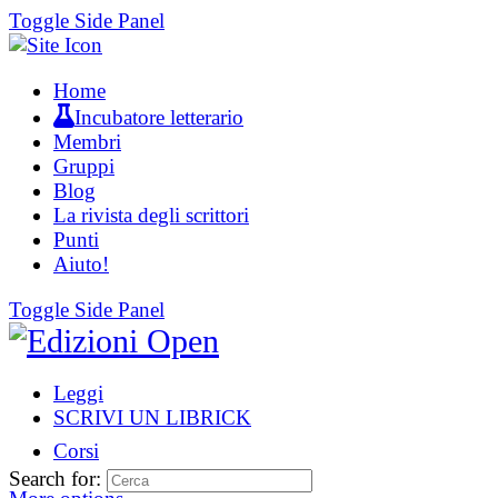
Toggle Side Panel
Home
Incubatore letterario
Membri
Gruppi
Blog
La rivista degli scrittori
Punti
Aiuto!
Toggle Side Panel
Leggi
SCRIVI UN LIBRICK
Corsi
Search for: