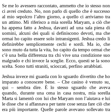
Se me lo avessero raccontato, ammetto che io stesso non
ci avrei creduto. No, non parlo di quello che è successo
al mio sepolcro l’altro giorno, a quello ci arriviamo tra
un attimo. Mi riferisco a mia sorella Maryam, a ciò che
ha appena fatto a Jeshua, davanti ad una sala piena di
uomini, alcuni dei quali si definiscono devoti, ma che
ormai ho capito essere solo intransigenti. Jeshua credo li
definirebbe semplicemente cechi e sordi. Ma io, che
sono muto da tutta la vita, ho capito da tempo ormai che
c’è una bella differenza tra chi vive una condizione suo
malgrado e chi invece la sceglie. Ecco, questi se la sono
scelta. Sono tutti straniti, scioccati, perfino arrabbiati.
Jeshua invece mi guarda con lo sguardo divertito che ho
imparato a conoscere bene. – Che casino è venuto su,
qui – sembra dire. È lo stesso sguardo che aveva
quando, durante una cena in casa nostra, mia sorella
Marta si lamentò con lui che Maryam non l’aiutava e lui
le disse che si affannava per tante cose senza fare ciò che
era più importante. Quelle parole avevano sollevato tra