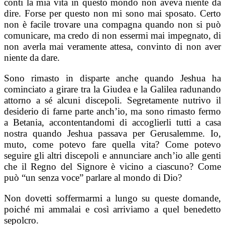
conti la mia vita in questo mondo non aveva niente da
dire. Forse per questo non mi sono mai sposato. Certo
non è facile trovare una compagna quando non si può
comunicare, ma credo di non essermi mai impegnato, di
non averla mai veramente attesa, convinto di non aver
niente da dare.
Sono rimasto in disparte anche quando Jeshua ha
cominciato a girare tra la Giudea e la Galilea radunando
attorno a sé alcuni discepoli. Segretamente nutrivo il
desiderio di farne parte anch’io, ma sono rimasto fermo
a Betania, accontentandomi di accoglierli tutti a casa
nostra quando Jeshua passava per Gerusalemme. Io,
muto, come potevo fare quella vita? Come potevo
seguire gli altri discepoli e annunciare anch’io alle genti
che il Regno del Signore è vicino a ciascuno? Come
può “un senza voce” parlare al mondo di Dio?
Non dovetti soffermarmi a lungo su queste domande,
poiché mi ammalai e così arriviamo a quel benedetto
sepolcro.