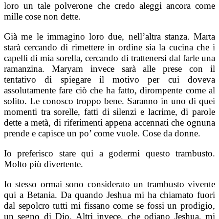
loro un tale polverone che credo aleggi ancora come
mille cose non dette.
Già me le immagino loro due, nell’altra stanza. Marta
starà cercando di rimettere in ordine sia la cucina che i
capelli di mia sorella, cercando di trattenersi dal farle una
ramanzina. Maryam invece sarà alle prese con il
tentativo di spiegare il motivo per cui doveva
assolutamente fare ciò che ha fatto, dirompente come al
solito. Le conosco troppo bene. Saranno in uno di quei
momenti tra sorelle, fatti di silenzi e lacrime, di parole
dette a metà, di riferimenti appena accennati che ognuna
prende e capisce un po’ come vuole. Cose da donne.
Io preferisco stare qui a godermi questo trambusto.
Molto più divertente.
Io stesso ormai sono considerato un trambusto vivente
qui a Betania. Da quando Jeshua mi ha chiamato fuori
dal sepolcro tutti mi fissano come se fossi un prodigio,
un segno di Dio. Altri invece, che odiano Jeshua, mi